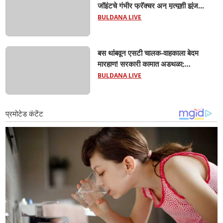
जॉइंटचे गंभीर फ्रॅक्चर अन् मृत्यूशी झुंज...
BULDANA LIVE
बस थांबवून एसटी चालक-वाहकाला बेदम
मारहाण! सरकारी कामात अडथळा;
प्रवाशांसमोर धिंगाणा घालणाऱ्या तिघांविरुद्ध
BULDANA LIVE
गुन्हा! 'हॉर्न का वाजवला?' या क्षुल्लक
कारणावरून संतापजनक प्रकार;