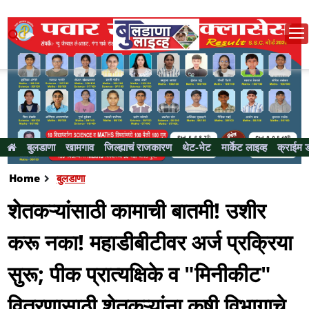
बुलडाणा
खामगाव
जिल्ह्याचं राजकारण
थेट-भेट
मार्केट लाइव्ह
क्राईम 
Home
बुलडाणा
शेतकऱ्यांसाठी कामाची बातमी! उशीर
करू नका! महाडीबीटीवर अर्ज प्रक्रिया
सुरू; पीक प्रात्यक्षिके व "मिनीकीट"
वितरणासाठी शेतकऱ्यांना कृषी विभागाचे