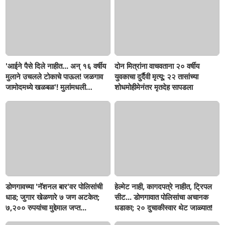
'आईने पैसे दिले नाहीत... अन् १६ वर्षीय
दोन मित्रांना वाचवताना २० वर्षीय
मुलाने उचलले टोकाचे पाऊल! जळगाव
युवकाचा दुर्दैवी मृत्यू; २२ तासांच्या
जामोदमध्ये खळबळ'! मुलांमधली
शोधमोहीमेनंतर मृतदेह सापडला
सहनशीलता संपली काय?
डोणगावच्या 'नॅशनल बार'वर पोलिसांची
हेल्मेट नाही, कागदपत्रे नाहीत, ट्रिपल
धाड; जुगार खेळणारे ७ जण अटकेत;
सीट... डोणगावात पोलिसांचा अचानक
७,२०० रुपयांचा मुद्देमाल जप्त...
धडाका; २० दुचाकीस्वार थेट जाळ्यात!