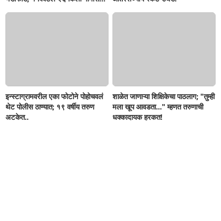
जप्त, दोघे गजाआड
इन्स्टाग्रामवरील एका फोटोने पोहोचवलं
शाळेत जाणाऱ्या शिक्षिकेचा पाठलाग; "तुम्ही
थेट पोलीस ठाण्यात; १९ वर्षीय तरुण
मला खूप आवडता..." म्हणत तरुणाची
अटकेत..
धक्कादायक हरकत!