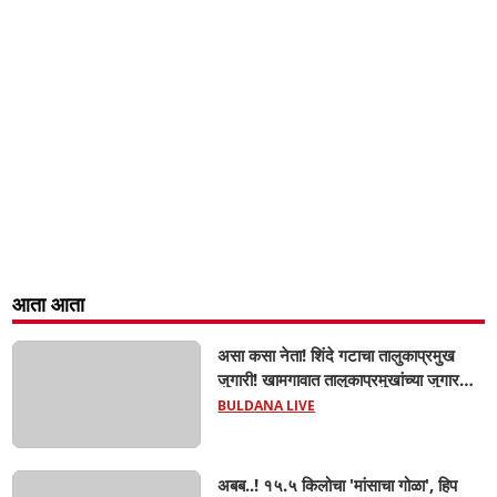
आता आता
असा कसा नेता! शिंदे गटाचा तालुकाप्रमुख
जुगारी! खामगावात तालुकाप्रमुखांच्या जुगार
अड्ड्यावर डीवायएसपी पथकाची धाड.. अंधारात
BULDANA LIVE
पळून गेला तालुकाप्रमुख; पण ६ जणांना
साडेआठ लाखांच्या मुद्देमालासह पकडले.....
अबब..! १५.५ किलोचा 'मांसाचा गोळा', हिप