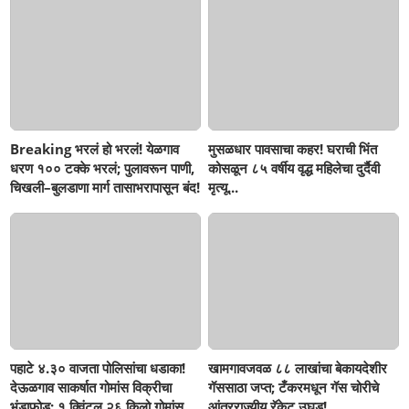
Breaking भरलं हो भरलं! येळगाव
मुसळधार पावसाचा कहर! घराची भिंत
धरण १०० टक्के भरलं; पुलावरून पाणी,
कोसळून ८५ वर्षीय वृद्ध महिलेचा दुर्दैवी
चिखली–बुलडाणा मार्ग तासाभरापासून बंद!
मृत्यू...
पहाटे ४.३० वाजता पोलिसांचा धडाका!
खामगावजवळ ८८ लाखांचा बेकायदेशीर
देऊळगाव साकर्षात गोमांस विक्रीचा
गॅससाठा जप्त; टँकरमधून गॅस चोरीचे
भंडाफोड; १ क्विंटल २६ किलो गोमांस
आंतरराज्यीय रॅकेट उघड!