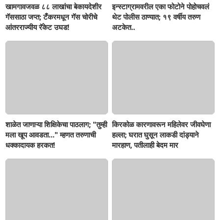
खामगावजवळ ८८ लाखांचा बेकायदेशीर
इन्स्टाग्रामवरील एका फोटोने पोहोचवलं
गॅससाठा जप्त; टँकरमधून गॅस चोरीचे
थेट पोलीस ठाण्यात; १९ वर्षीय तरुण
आंतरराज्यीय रॅकेट उघड!
अटकेत..
शाळेत जाणाऱ्या शिक्षिकेचा पाठलाग; "तुम्ही
किरकोळ कारणावरून महिलेवर जीवघेणा
मला खूप आवडता..." म्हणत तरुणाची
हल्ला; घरात घुसून लाकडी दांड्याने
धक्कादायक हरकत!
मारहाण, पतीलाही बेदम मार