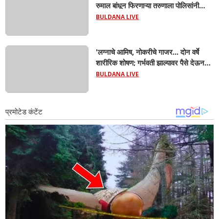
रुमाल बांधून फिरणाऱ्या तरुणाला पोलिसांनी
रंगेहात पकडलं! जळगाव जामोदमध्ये खळबळ'
BULDANA LIVE
'लग्नाचे आमिष, नोकरीचे गाजर... दोन वर्षे
शारीरिक शोषण; गर्भवती झाल्यावर पैसे देऊन
सेटलमेंट करण्याचा प्रयत्न; जीवे मारण्याची
BULDANA LIVE
धमकी; मलकापूरात गुन्हा'