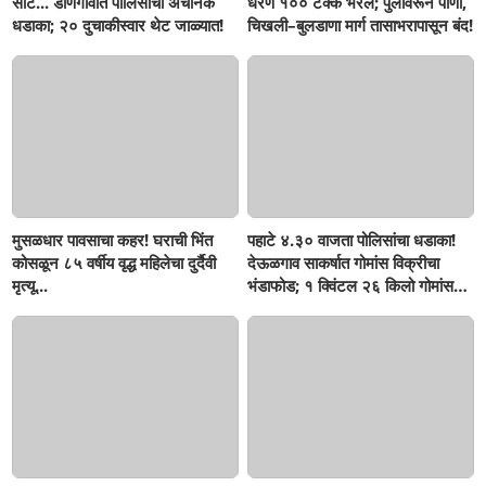
सीट... डोणगावात पोलिसांचा अचानक
धरण १०० टक्के भरलं; पुलावरून पाणी,
धडाका; २० दुचाकीस्वार थेट जाळ्यात!
चिखली–बुलडाणा मार्ग तासाभरापासून बंद!
मुसळधार पावसाचा कहर! घराची भिंत
पहाटे ४.३० वाजता पोलिसांचा धडाका!
कोसळून ८५ वर्षीय वृद्ध महिलेचा दुर्दैवी
देऊळगाव साकर्षात गोमांस विक्रीचा
मृत्यू...
भंडाफोड; १ क्विंटल २६ किलो गोमांस
जप्त, दोघे गजाआड