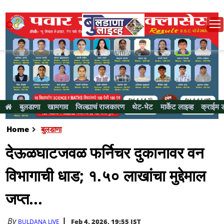
बुलडाणा
खामगाव
जिल्ह्याचं राजकारण
थेट-भेट
मार्केट लाइव्ह
क्राईम 
Home
बुलडाणा
देऊळघाटजवळ फर्निचर दुकानावर वन
विभागाची धाड; १.५० लाखांचा मुद्देमाल
जप्त...
By
Feb 4, 2026, 19:55 IST
BULDANA LIVE