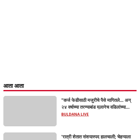
आता आता
"कर्ज फेडीसाठी मजुरीचे पैसे मागितले... अन्
२४ वर्षाच्या तरण्याबांड मुलानेच वडिलांच्या
डोक्यात घातला दगड! जळगाव जामोद
BULDANA LIVE
तालुक्यातील संतापजनक घटना...बापाची
पोराविरुद्ध तक्रार
'रात्री शेतात संशयास्पद हालचाली; चेहऱ्याला