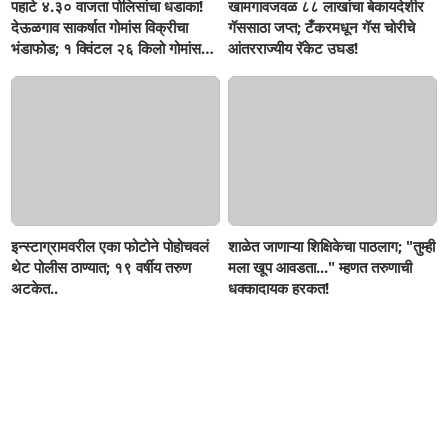
पहाटे ४.३० वाजता पोलिसांचा धडाका!
खामगावजवळ ८८ लाखांचा बेकायदेशीर
देऊळगाव साकर्षात गोमांस विक्रीचा
गॅससाठा जप्त; टँकरमधून गॅस चोरीचे
भंडाफोड; १ क्विंटल २६ किलो गोमांस
आंतरराज्यीय रॅकेट उघड!
जप्त, दोघे गजाआड
इन्स्टाग्रामवरील एका फोटोने पोहोचवलं
शाळेत जाणाऱ्या शिक्षिकेचा पाठलाग; "तुम्ही
थेट पोलीस ठाण्यात; १९ वर्षीय तरुण
मला खूप आवडता..." म्हणत तरुणाची
अटकेत..
धक्कादायक हरकत!