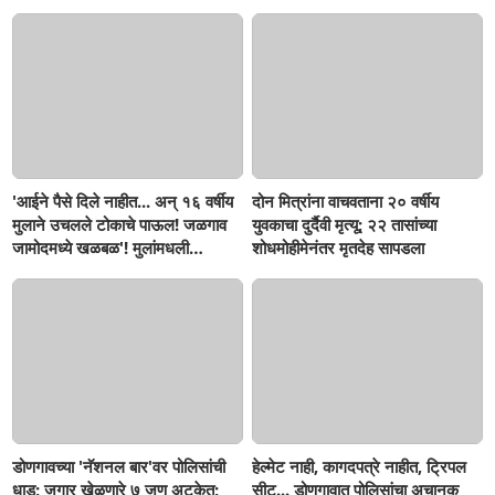
सहनशीलता संपली काय?
'आईने पैसे दिले नाहीत... अन् १६ वर्षीय
दोन मित्रांना वाचवताना २० वर्षीय
मुलाने उचलले टोकाचे पाऊल! जळगाव
युवकाचा दुर्दैवी मृत्यू; २२ तासांच्या
जामोदमध्ये खळबळ'! मुलांमधली
शोधमोहीमेनंतर मृतदेह सापडला
सहनशीलता संपली काय?
डोणगावच्या 'नॅशनल बार'वर पोलिसांची
हेल्मेट नाही, कागदपत्रे नाहीत, ट्रिपल
धाड; जुगार खेळणारे ७ जण अटकेत;
सीट... डोणगावात पोलिसांचा अचानक