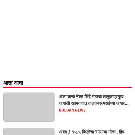
आता आता
असा कसा नेता! शिंदे गटाचा तालुकाप्रमुख
जुगारी! खामगावात तालुकाप्रमुखांच्या जुगार
अड्ड्यावर डीवायएसपी पथकाची धाड.. अंधारात
BULDANA LIVE
पळून गेला तालुकाप्रमुख; पण ६ जणांना
साडेआठ लाखांच्या मुद्देमालासह पकडले.....
अबब..! १५.५ किलोचा 'मांसाचा गोळा', हिप