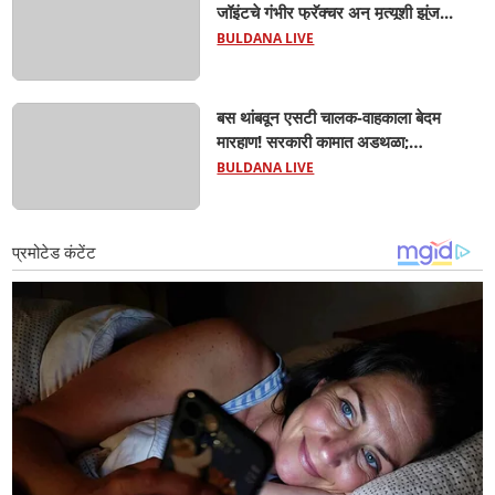
जॉइंटचे गंभीर फ्रॅक्चर अन् मृत्यूशी झुंज...
BULDANA LIVE
बस थांबवून एसटी चालक-वाहकाला बेदम
मारहाण! सरकारी कामात अडथळा;
प्रवाशांसमोर धिंगाणा घालणाऱ्या तिघांविरुद्ध
BULDANA LIVE
गुन्हा! 'हॉर्न का वाजवला?' या क्षुल्लक
कारणावरून संतापजनक प्रकार;