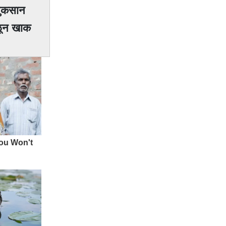
 नुकसान
जळून खाक