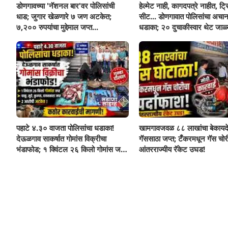
डोणगावच्या 'नॅशनल बार'वर पोलिसांची
हेल्मेट नाही, कागदपत्रे नाहीत, ट्
धाड; जुगार खेळणारे ७ जण अटकेत;
सीट... डोणगावात पोलिसांचा अचा
७,२०० रुपयांचा मुद्देमाल जप्त...
धडाका; २० दुचाकीस्वार थेट जाळ्
पहाटे ४.३० वाजता पोलिसांचा धडाका!
खामगावजवळ ८८ लाखांचा बेकायद
देऊळगाव साकर्षात गोमांस विक्रीचा
गॅससाठा जप्त; टँकरमधून गॅस चोर
भंडाफोड; १ क्विंटल २६ किलो गोमांस जप्त,
आंतरराज्यीय रॅकेट उघड!
दोघे गजाआड