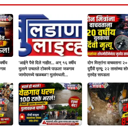
र्षीय
'आईने पैसे दिले नाहीत... अन् १६ वर्षीय
दोन मित्रांना वाचवताना २० 
गाव
मुलाने उचलले टोकाचे पाऊल! जळगाव
दुर्दैवी मृत्यू; २२ तासांच्या 
जामोदमध्ये खळबळ'! मुलांमधली
मृतदेह सापडला
सहनशीलता संपली काय?