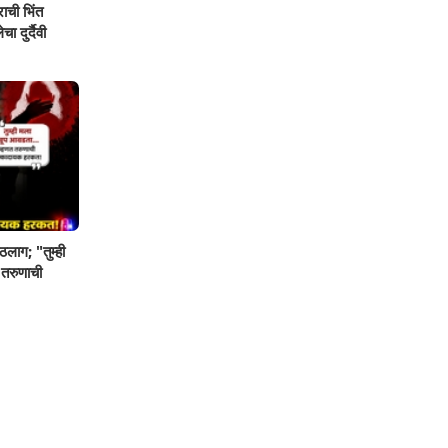
ाची भिंत
ा दुर्दैवी
ठलाग; "तुम्ही
 तरुणाची