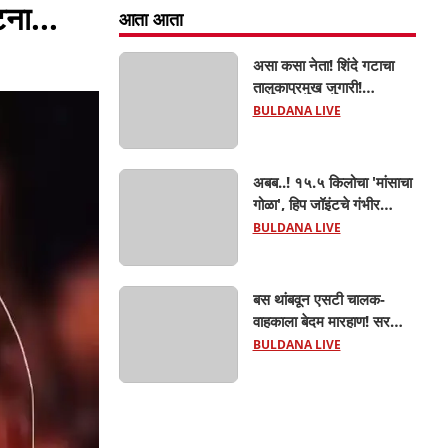
टना...
आता आता
असा कसा नेता! शिंदे गटाचा
तालुकाप्रमुख जुगारी!
खामगावात तालुकाप्रमुखांच्या
BULDANA LIVE
जुगार अड्ड्यावर डीवायएसपी
पथकाची धाड.. अंधारात पळून
गेला तालुकाप्रमुख; पण ६
अबब..! १५.५ किलोचा 'मांसाचा
जणांना साडेआठ लाखांच्या
गोळा', हिप जॉइंटचे गंभीर
मुद्देमालासह पकडले.....
फ्रॅक्चर अन् मृत्यूशी झुंज...
BULDANA LIVE
बस थांबवून एसटी चालक-
वाहकाला बेदम मारहाण! सरकारी
कामात अडथळा; प्रवाशांसमोर
BULDANA LIVE
धिंगाणा घालणाऱ्या तिघांविरुद्ध
गुन्हा! 'हॉर्न का वाजवला?' या
क्षुल्लक कारणावरून संतापजनक
प्रकार;