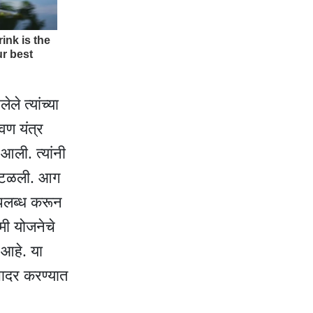
े त्यांच्या
वण यंत्र
आली. त्यांनी
ी टळली. आग
उपलब्ध करून
मी योजनेचे
 आहे. या
सादर करण्यात