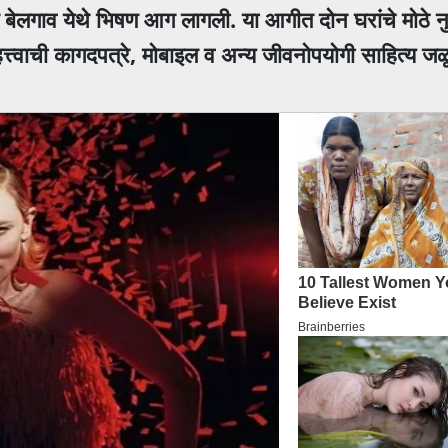
तील बेलगाव येथे भिषण आग लागली. या आगीत दोन घरांचे मोठे
हत्त्वाची कागदपत्रे, मोबाइल व अन्य जीवनोपयोगी साहित्य 