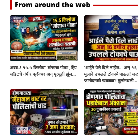
From around the web
अबब..! १५.५ किलोचा 'मांसाचा गोळा', हिप
'आईने पैसे दिले नाहीत... अन् १६ व
जॉइंटचे गंभीर फ्रॅक्चर अन् मृत्यूशी झुंज...
मुलाने उचलले टोकाचे पाऊल! जळ
जामोदमध्ये खळबळ'! मुलांमधली
सहनशीलता संपली काय?