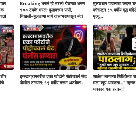
रिपल
Breaking भरलं हो भरलं! येळगाव धरण
मुसळधार पावसाचा कहर! घर
नक
१०० टक्के भरलं; पुलावरून पाणी,
कोसळून ८५ वर्षीय वृद्ध महिलेच
यात!
चिखली–बुलडाणा मार्ग तासाभरापासून बंद!
मृत्यू...
ेशीर
इन्स्टाग्रामवरील एका फोटोने पोहोचवलं थेट
शाळेत जाणाऱ्या शिक्षिकेचा पा
ीचे
पोलीस ठाण्यात; १९ वर्षीय तरुण अटकेत..
मला खूप आवडता..." म्हणत
धक्कादायक हरकत!