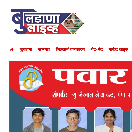
बुलडाणा
खामगाव
जिल्ह्याचं राजकारण
थेट-भेट
मार्केट लाइव्ह