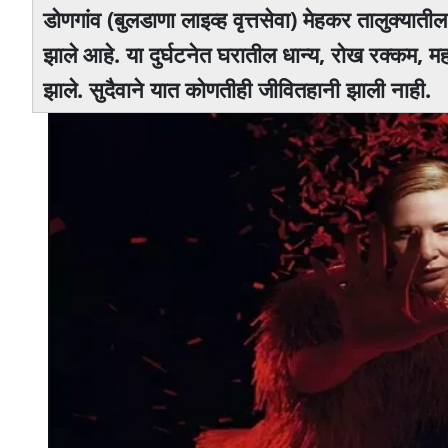
डोणगांव (बुलडाणा लाइव्ह वृत्तसेवा) मेहकर तालुक्या
झाले आहे. या दुर्घटनेत घरातील धान्य, रोख रक्कम, म
झाले. सुदैवाने यात कोणतीही जीवितहानी झाली नाही.