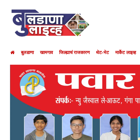
बुलडाणा
खामगाव
जिल्ह्याचं राजकारण
थेट-भेट
मार्केट लाइव्ह