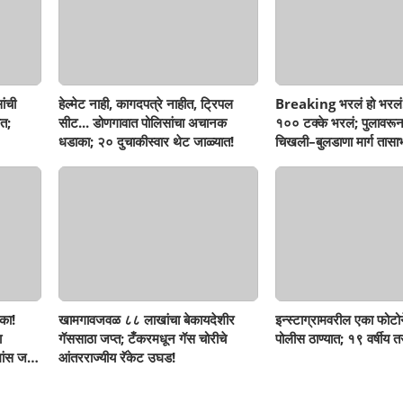
ांची
हेल्मेट नाही, कागदपत्रे नाहीत, ट्रिपल
Breaking भरलं हो भरलं
त;
सीट... डोणगावात पोलिसांचा अचानक
१०० टक्के भरलं; पुलावरून
धडाका; २० दुचाकीस्वार थेट जाळ्यात!
चिखली–बुलडाणा मार्ग तासाभ
का!
खामगावजवळ ८८ लाखांचा बेकायदेशीर
इन्स्टाग्रामवरील एका फोटो
ा
गॅससाठा जप्त; टँकरमधून गॅस चोरीचे
पोलीस ठाण्यात; १९ वर्षीय 
ांस जप्त,
आंतरराज्यीय रॅकेट उघड!