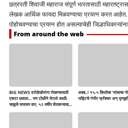
छत्रपती शिवाजी महाराज संपूर्ण भारतासाठी महाराष्ट्रा
लेखक आर्थिक फायदा मिळवण्याचा प्रयत्न करत आहेत. "शि
पोहोचवण्याचा प्रयत्न होत असल्याचेही जिल्हाधिकाऱ्यां
From around the web
BIG NEWS दरोडेखोरांना रोखण्यासाठी
अबब..! १५.५ किलोचा 'मांसाचा गो
एकटा धावला… पण टोळीने घेरलं! काठी-
जॉइंटचे गंभीर फ्रॅक्चर अन् मृत्यूशी
चाकूचे सपासप वार; ५२ वर्षीय शेतकऱ्याचा
दुर्दैवी अंत!