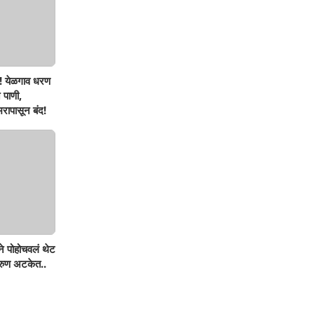
! येळगाव धरण
 पाणी,
रापासून बंद!
ने पोहोचवलं थेट
तरुण अटकेत..