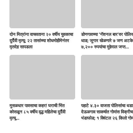
दोन मित्रांना वाचवताना २० वर्षीय युवकाचा
डोणगावच्या 'नॅशनल बार'वर पोलिस
दुर्दैवी मृत्यू; २२ तासांच्या शोधमोहीमेनंतर
धाड; जुगार खेळणारे ७ जण अटके
मृतदेह सापडला
७,२०० रुपयांचा मुद्देमाल जप्त...
मुसळधार पावसाचा कहर! घराची भिंत
पहाटे ४.३० वाजता पोलिसांचा धडा
कोसळून ८५ वर्षीय वृद्ध महिलेचा दुर्दैवी
देऊळगाव साकर्षात गोमांस विक्रीच
मृत्यू...
भंडाफोड; १ क्विंटल २६ किलो गोम
दोघे गजाआड