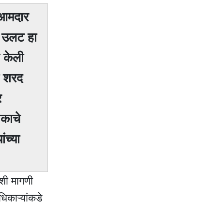
द आमदार
. उलट हा
 केली
ी शरद
र
काचे
ंच्या
अशी मागणी
िकाऱ्यांकडे