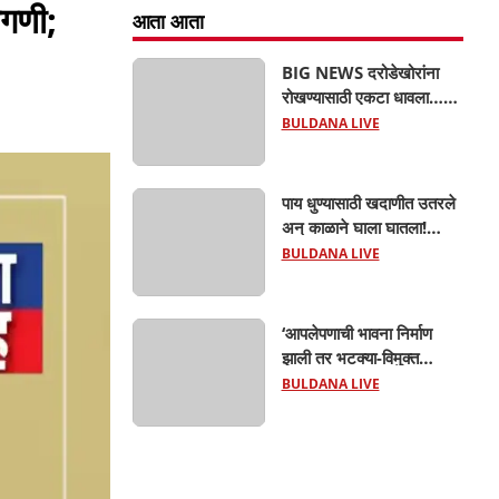
ागणी;
आता आता
BIG NEWS दरोडेखोरांना
रोखण्यासाठी एकटा धावला…
पण टोळीने घेरलं! काठी-चाकूचे
BULDANA LIVE
सपासप वार; ५२ वर्षीय
शेतकऱ्याचा दुर्दैवी अंत!
पाय धुण्यासाठी खदाणीत उतरले
अन् काळाने घाला घातला!
देऊळगाव माळीजवळ दोन
BULDANA LIVE
चिमुकल्यांचा बुडून दुर्दैवी मृत्यू;
कोराडी प्रकल्प परिसरात
शोककळा
‘आपलेपणाची भावना निर्माण
झाली तर भटक्या-विमुक्त
समाजाचा उत्कर्ष दूर नाही’; ही
BULDANA LIVE
जबाबदारी केवळ सरकारची
नाही,आपल्या सर्वांची !
सरसंघचालक मोहनजी भागवत
यांचे प्रतिपादन!