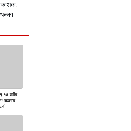
प्रकाशक,
 धक्का
् १६ वर्षीय
ऊल! जळगाव
मधली