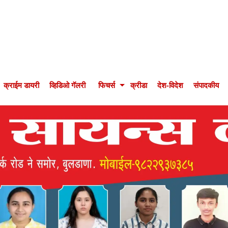
क्राईम डायरी
व्हिडिओ गॅलरी
फिचर्स
क्रीडा
देश-विदेश
संपादकीय