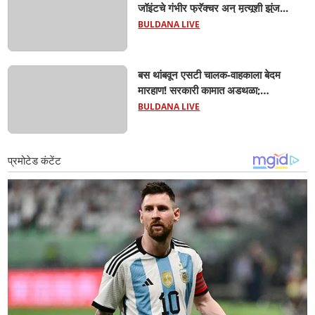
जॉइंटचे गंभीर फ्रॅक्चर अन् मृत्यूशी झुंज...
BULDANA LIVE
बस थांबवून एसटी चालक-वाहकाला बेदम
मारहाण! सरकारी कामात अडथळा;
प्रवाशांसमोर धिंगाणा घालणाऱ्या तिघांविरुद्ध
BULDANA LIVE
गुन्हा! 'हॉर्न का वाजवला?' या क्षुल्लक
कारणावरून संतापजनक प्रकार;