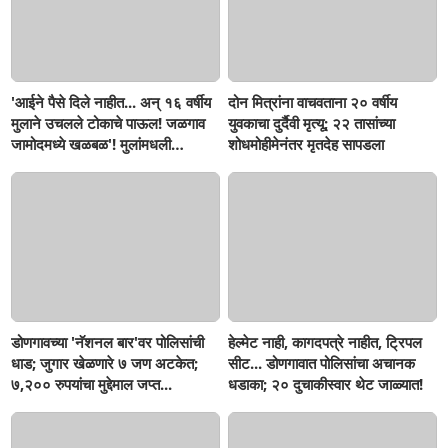
'आईने पैसे दिले नाहीत... अन् १६ वर्षीय
दोन मित्रांना वाचवताना २० वर्षीय
मुलाने उचलले टोकाचे पाऊल! जळगाव
युवकाचा दुर्दैवी मृत्यू; २२ तासांच्या
जामोदमध्ये खळबळ'! मुलांमधली
शोधमोहीमेनंतर मृतदेह सापडला
सहनशीलता संपली काय?
डोणगावच्या 'नॅशनल बार'वर पोलिसांची
हेल्मेट नाही, कागदपत्रे नाहीत, ट्रिपल
धाड; जुगार खेळणारे ७ जण अटकेत;
सीट... डोणगावात पोलिसांचा अचानक
७,२०० रुपयांचा मुद्देमाल जप्त...
धडाका; २० दुचाकीस्वार थेट जाळ्यात!