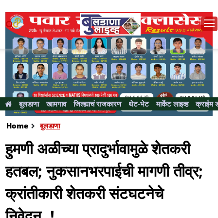
बुलडाणा
खामगाव
जिल्ह्याचं राजकारण
थेट-भेट
मार्केट लाइव्ह
क्राईम 
Home
बुलडाणा
हुमणी अळीच्या प्रादुर्भावामुळे शेतकरी
हतबल; नुकसानभरपाईची मागणी तीव्र;
क्रांतीकारी शेतकरी संटघटनेचे
निवेदन..!