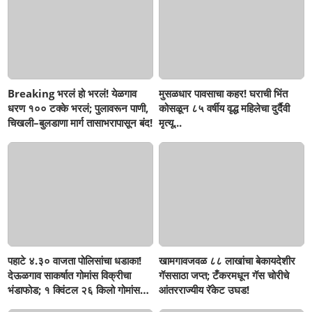
Breaking भरलं हो भरलं! येळगाव
मुसळधार पावसाचा कहर! घराची भिंत
धरण १०० टक्के भरलं; पुलावरून पाणी,
कोसळून ८५ वर्षीय वृद्ध महिलेचा दुर्दैवी
चिखली–बुलडाणा मार्ग तासाभरापासून बंद!
मृत्यू...
पहाटे ४.३० वाजता पोलिसांचा धडाका!
खामगावजवळ ८८ लाखांचा बेकायदेशीर
देऊळगाव साकर्षात गोमांस विक्रीचा
गॅससाठा जप्त; टँकरमधून गॅस चोरीचे
भंडाफोड; १ क्विंटल २६ किलो गोमांस
आंतरराज्यीय रॅकेट उघड!
जप्त, दोघे गजाआड