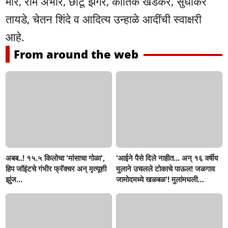
मोरे, राम अंभोरे, छोटू झगरे, कार्तिक खेडेकर, सुधाकर
तायडे, चेतन शिंदे व आदित्य उन्हाळे आदींची स्वाक्षरी
आहे.
From around the web
अबब..! १५.५ किलोचा 'मांसाचा गोळा',
'आईने पैसे दिले नाहीत... अन् १६ वर्षीय
हिप जॉइंटचे गंभीर फ्रॅक्चर अन् मृत्यूशी
मुलाने उचलले टोकाचे पाऊल! जळगाव
झुंज...
जामोदमध्ये खळबळ'! मुलांमधली
सहनशीलता संपली काय?