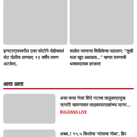
इन्स्टाग्रामवरील एका फोटोने पोहोचवलं
शाळेत जाणाऱ्या शिक्षिकेचा पाठलाग; "तुम्ही
थेट पोलीस ठाण्यात; १९ वर्षीय तरुण
मला खूप आवडता..." म्हणत तरुणाची
अटकेत..
धक्कादायक हरकत!
आता आता
असा कसा नेता! शिंदे गटाचा तालुकाप्रमुख
जुगारी! खामगावात तालुकाप्रमुखांच्या जुगार
अड्ड्यावर डीवायएसपी पथकाची धाड.. अंधारात
BULDANA LIVE
पळून गेला तालुकाप्रमुख; पण ६ जणांना
साडेआठ लाखांच्या मुद्देमालासह पकडले.....
अबब..! १५.५ किलोचा 'मांसाचा गोळा', हिप