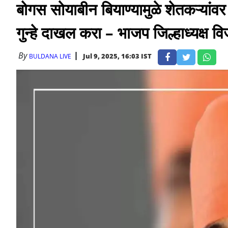
बोगस साेयाबीन बियाण्यामुळे शेतकऱ्यांवर
गुन्हे दाखल करा – भाजप जिल्हाध्यक्ष व
By
Jul 9, 2025, 16:03 IST
BULDANA LIVE