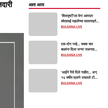
जदारी
आता आता
'शिवसृष्टी'ला वेग! आमदार
श्वेताताई महालेंच्या सातत्यपूर्ण
पाठपुराव्याला मोठे यश; चिखलीत
BULDANA LIVE
साकारणार ६५ कोटींचा भव्य
'छत्रपती शिवाजी महाराज
हेरिटेज थीम पार्क',
एक-दोन नव्हे... चक्क चार
बाळांना दिला जन्म! जळगाव
तालुक्यातील आदिवासी महिलेची
BULDANA LIVE
घरातच प्रसूती; आता झाली ७
लेकरांची माय ! वैद्यकीय क्षेत्रही
चक्रावले
'आईने पैसे दिले नाहीत... अन्
१६ वर्षीय मुलाने उचलले टोकाचे
पाऊल! जळगाव जामोदमध्ये
BULDANA LIVE
खळबळ'! मुलांमधली
सहनशीलता संपली काय?