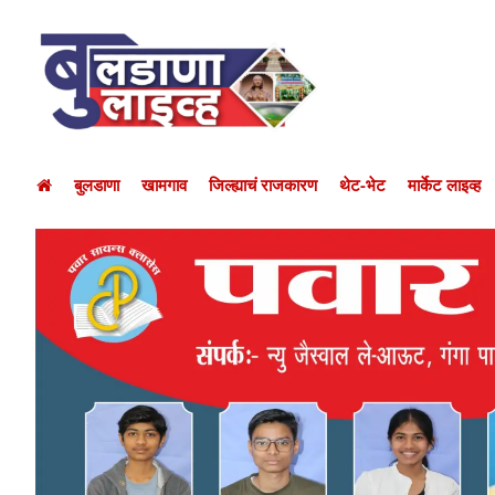
बुलडाणा
खामगाव
जिल्ह्याचं राजकारण
थेट-भेट
मार्केट लाइव्ह