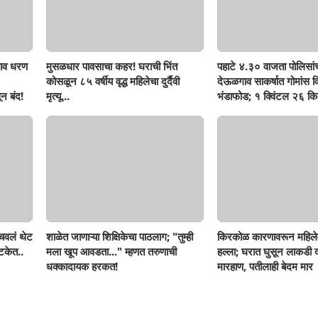
ाव धरण
मुसळधार पावसाचा कहर! घराची भिंत
पहाटे ४.३० वाजता पोलिसां
कोसळून ८५ वर्षीय वृद्ध महिलेचा दुर्दैवी
देऊळगाव साकर्षात गोमांस व
न बंद!
मृत्यू...
भंडाफोड; १ क्विंटल २६ किल
दोघे गजाआड
ोचवलं थेट
शाळेत जाणाऱ्या शिक्षिकेचा पाठलाग; "तुम्ही
किरकोळ कारणावरून महिले
टकेत..
मला खूप आवडता..." म्हणत तरुणाची
हल्ला; घरात घुसून लाकडी दा
धक्कादायक हरकत!
मारहाण, पतीलाही बेदम मार