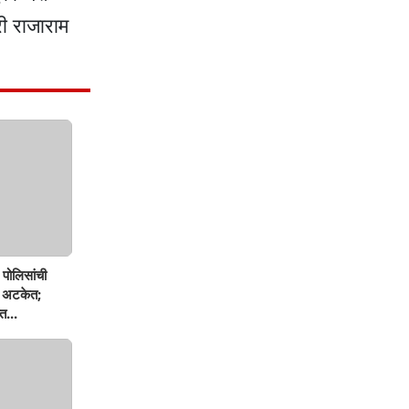
ी राजाराम
पोलिसांची
ण अटकेत;
त...