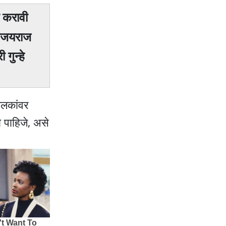
ी करावी
 विजयराज
गुन्हे
ालकांवर
 पाहिजे, असे