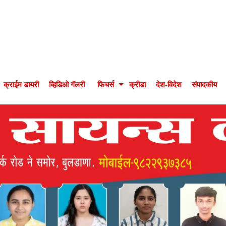
क्राईम डायरी
व्हिडिओ गॅलरी
फिचर्स
क्रीडा
देश-विदेश
संपादकीय