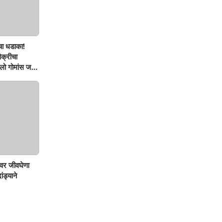
चा धडाका!
िक्रीचा
ो गोमांस जप्त,
वर जीवघेणा
ंड्याने