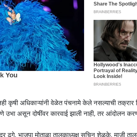
ी कृषी अधिकाऱ्यांनी वेळेत पंचनामे केले नसल्याची तक्रार शि
रपणे उभा असून दोषींवर कारवाई झाली नाही, तर आंदाेलन करण
द्र ढगे, भाजपा मोताळा तालुकाध्यक्ष सचिन शेळके, माजी तालुक