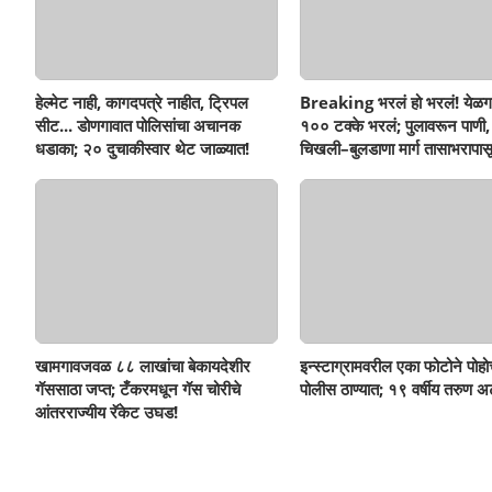
हेल्मेट नाही, कागदपत्रे नाहीत, ट्रिपल
Breaking भरलं हो भरलं! येळग
सीट... डोणगावात पोलिसांचा अचानक
१०० टक्के भरलं; पुलावरून पाणी,
धडाका; २० दुचाकीस्वार थेट जाळ्यात!
चिखली–बुलडाणा मार्ग तासाभरापासू
खामगावजवळ ८८ लाखांचा बेकायदेशीर
इन्स्टाग्रामवरील एका फोटोने पोह
गॅससाठा जप्त; टँकरमधून गॅस चोरीचे
पोलीस ठाण्यात; १९ वर्षीय तरुण अ
आंतरराज्यीय रॅकेट उघड!