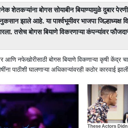
अनेक शेतकऱ्यांना बोगस सोयाबीन बियाण्यामुळे दुबार पेरण
 नुकसान झाले आहे. या पार्श्वभूमीवर भाजपा जिल्हाध्यक्ष
रला. तसेच बाेगस बियाणे विकरणाऱ्या कंपन्यांवर फाैजदारी 
ंवर आणि नफेखोरीसाठी बोगस बियाणे विकणाऱ्या कृषी केंद्र च
ींना पाठीशी घालणाऱ्या अधिकाऱ्यांवरही कठोर कारवाई झाली