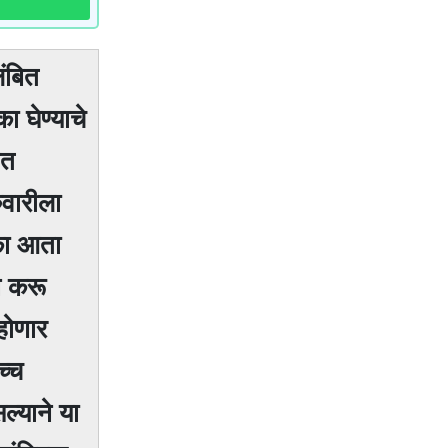
लंबित
ा घेण्याचे
आत
ुवारीला
ुका आता
न करू
 होणार
च्च
्याने या