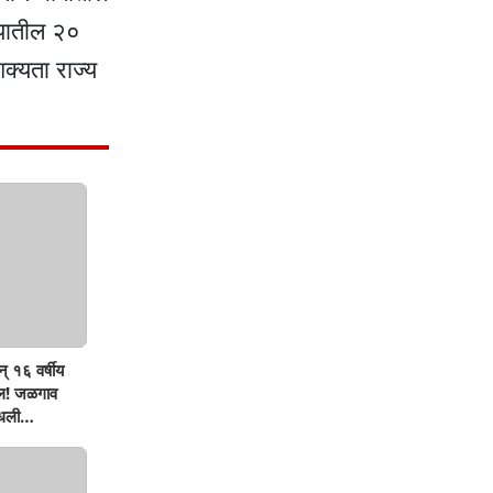
्यातील २०
क्यता राज्य
् १६ वर्षीय
ऊल! जळगाव
मधली