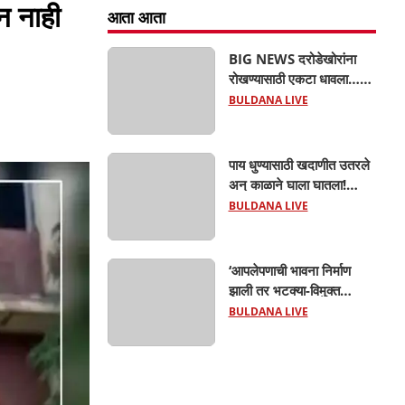
न नाही
आता आता
BIG NEWS दरोडेखोरांना
रोखण्यासाठी एकटा धावला…
पण टोळीने घेरलं! काठी-चाकूचे
BULDANA LIVE
सपासप वार; ५२ वर्षीय
शेतकऱ्याचा दुर्दैवी अंत!
पाय धुण्यासाठी खदाणीत उतरले
अन् काळाने घाला घातला!
देऊळगाव माळीजवळ दोन
BULDANA LIVE
चिमुकल्यांचा बुडून दुर्दैवी मृत्यू;
कोराडी प्रकल्प परिसरात
शोककळा
‘आपलेपणाची भावना निर्माण
झाली तर भटक्या-विमुक्त
समाजाचा उत्कर्ष दूर नाही’; ही
BULDANA LIVE
जबाबदारी केवळ सरकारची
नाही,आपल्या सर्वांची !
सरसंघचालक मोहनजी भागवत
यांचे प्रतिपादन!