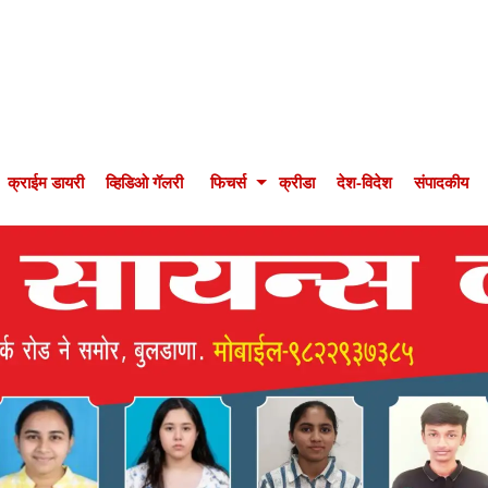
क्राईम डायरी
व्हिडिओ गॅलरी
फिचर्स
क्रीडा
देश-विदेश
संपादकीय