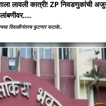
ला लावली कात्री! ZP निवडणुकांची अजु
 लांबणीवर....
न्यथा दिवाळीनंतरच फुटणार फटाके..