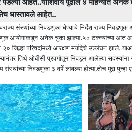
डल्या आहेत..याशिवाय पुढील ४ महिन्यांत अनेक त
लेच धास्तावले आहेत..
ाज्य संस्थांच्या निवडणुका घेण्याचे निर्देश राज्य निवडणूक
िवडणूक आयोगाकडून अनेक चुका झाल्या.५० टक्क्यांच्या आत 
० जिल्हा परिषदांमध्ये आरक्षण मर्यादेचे उल्लंघन झाले. या
्यानंतर तिथे ओबीसी प्रवर्गातून निवडून आलेल्या सदस्यांना 
 संस्थांच्या निवडणुका ३ वर्षे लांबल्या होत्या,तोच मुद्दा पुन्हा