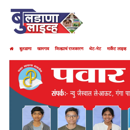
बुलडाणा
खामगाव
जिल्ह्याचं राजकारण
थेट-भेट
मार्केट लाइव्ह