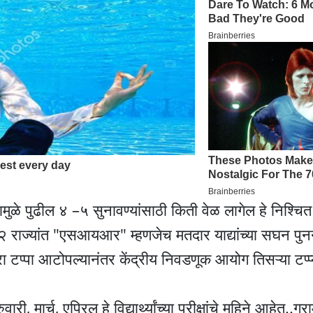
मुळे पुढील ४ –५ सुनावण्यांसाठी किती वेळ लागेल हे निश्चित
राज्यांत "एसआयआर" म्हणजेच मतदार याद्यांच्या सघन पुनर्
रा टप्पा आटोपल्यानंतर केंद्रीय निवडणूक आयोग तिसऱ्या टप्प
, मार्च, एप्रिल हे विद्यार्थ्यांच्या परीक्षांचे महिने आहेत..ग