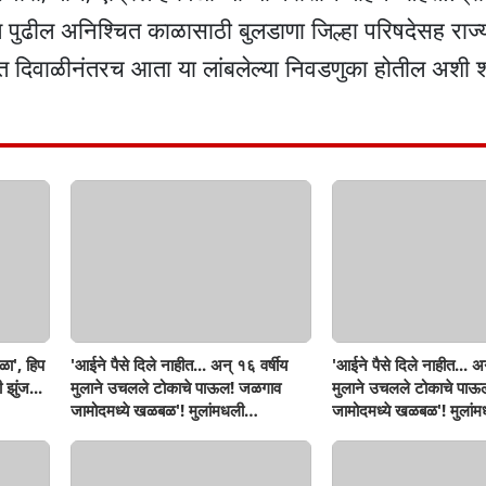
त पुढील अनिश्चित काळासाठी बुलडाणा जिल्हा परिषदेसह राज
ित दिवाळीनंतरच आता या लांबलेल्या निवडणुका होतील अशी श
ळा', हिप
'आईने पैसे दिले नाहीत... अन् १६ वर्षीय
'आईने पैसे दिले नाहीत... अन
 झुंज...
मुलाने उचलले टोकाचे पाऊल! जळगाव
मुलाने उचलले टोकाचे पा
जामोदमध्ये खळबळ'! मुलांमधली
जामोदमध्ये खळबळ'! मुलां
सहनशीलता संपली काय?
सहनशीलता संपली काय?