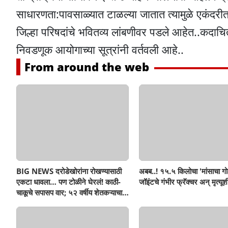
साधारणता:पावसाळ्यात टाळल्या जातात त्यामुळे एकंदरी
जिल्हा परिषदांचे भवितव्य लांबणीवर पडले आहेत..कदाच
निवडणूक आयोगाच्या सूत्रांनी वर्तवली आहे..
From around the web
BIG NEWS दरोडेखोरांना रोखण्यासाठी
अबब..! १५.५ किलोचा 'मांसाचा गो
एकटा धावला… पण टोळीने घेरलं! काठी-
जॉइंटचे गंभीर फ्रॅक्चर अन् मृत्यूशी
चाकूचे सपासप वार; ५२ वर्षीय शेतकऱ्याचा
दुर्दैवी अंत!