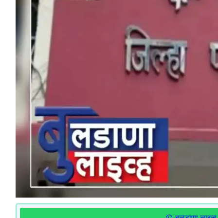
बुलडाणा लाइव्ह 