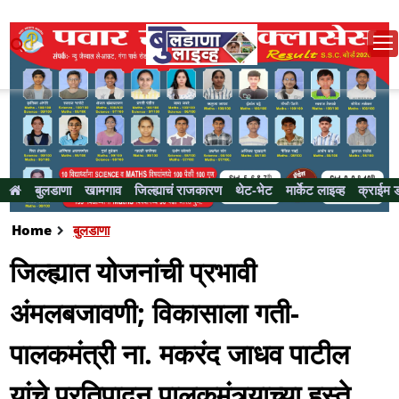
बुलडाणा
खामगाव
जिल्ह्याचं राजकारण
थेट-भेट
मार्केट लाइव्ह
क्राईम 
Home
बुलडाणा
जिल्ह्यात योजनांची प्रभावी
अंमलबजावणी; विकासाला गती-
पालकमंत्री ना. मकरंद जाधव पाटील
यांचे प्रतिपादन पालकमंत्र्याच्या हस्ते