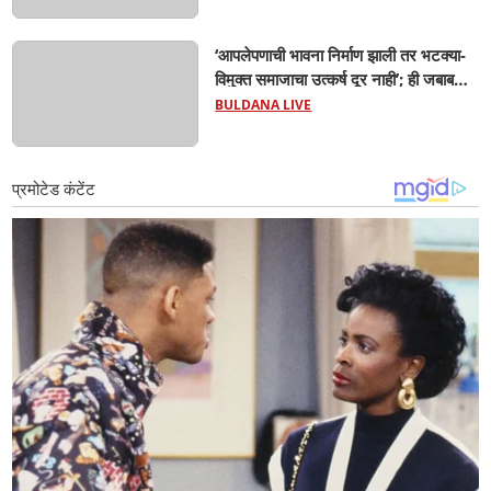
‘आपलेपणाची भावना निर्माण झाली तर भटक्या-
विमुक्त समाजाचा उत्कर्ष दूर नाही’; ही जबाबदारी
केवळ सरकारची नाही,आपल्या सर्वांची !
BULDANA LIVE
सरसंघचालक मोहनजी भागवत यांचे प्रतिपादन!