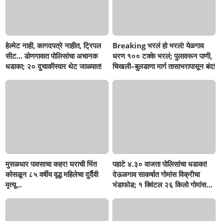
हेल्मेट नाही, कागदपत्रे नाहीत, ट्रिपल
Breaking भरलं हो भरलं! येळगाव
सीट... डोणगावात पोलिसांचा अचानक
धरण १०० टक्के भरलं; पुलावरून पाणी,
धडाका; २० दुचाकीस्वार थेट जाळ्यात!
चिखली–बुलडाणा मार्ग तासाभरापासून बंद!
मुसळधार पावसाचा कहर! घराची भिंत
पहाटे ४.३० वाजता पोलिसांचा धडाका!
कोसळून ८५ वर्षीय वृद्ध महिलेचा दुर्दैवी
देऊळगाव साकर्षात गोमांस विक्रीचा
मृत्यू...
भंडाफोड; १ क्विंटल २६ किलो गोमांस
जप्त, दोघे गजाआड