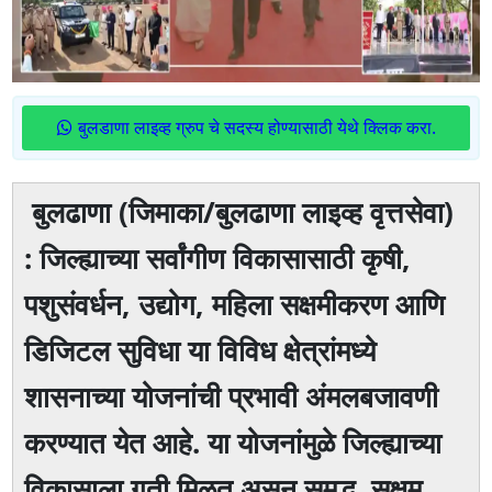
बुलडाणा लाइव्ह ग्रुप चे सदस्य होण्यासाठी येथे क्लिक करा.
बुलढाणा (जिमाका/बुलढाणा लाइव्ह वृत्तसेवा)
: जिल्ह्याच्या सर्वांगीण विकासासाठी कृषी,
पशुसंवर्धन, उद्योग, महिला सक्षमीकरण आणि
डिजिटल सुविधा या विविध क्षेत्रांमध्ये
शासनाच्या योजनांची प्रभावी अंमलबजावणी
करण्यात येत आहे. या योजनांमुळे जिल्ह्याच्या
विकासाला गती मिळत असून समृद्ध, सक्षम