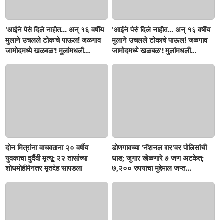
'आईने पैसे दिले नाहीत... अन् १६ वर्षीय
'आईने पैसे दिले नाहीत... अन् १६ वर्षीय
मुलाने उचलले टोकाचे पाऊल! जळगाव
मुलाने उचलले टोकाचे पाऊल! जळगाव
जामोदमध्ये खळबळ'! मुलांमधली
जामोदमध्ये खळबळ'! मुलांमधली
सहनशीलता संपली काय?
सहनशीलता संपली काय?
दोन मित्रांना वाचवताना २० वर्षीय
डोणगावच्या 'नॅशनल बार'वर पोलिसांची
युवकाचा दुर्दैवी मृत्यू; २२ तासांच्या
धाड; जुगार खेळणारे ७ जण अटकेत;
शोधमोहीमेनंतर मृतदेह सापडला
७,२०० रुपयांचा मुद्देमाल जप्त...