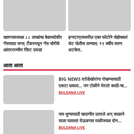
खामगावजवळ ८८ लाखांचा बेकायदेशीर
इन्स्टाग्रामवरील एका फोटोने पोहोचवलं
गॅससाठा जप्त; टँकरमधून गॅस चोरीचे
थेट पोलीस ठाण्यात; १९ वर्षीय तरुण
आंतरराज्यीय रॅकेट उघड!
अटकेत..
आता आता
BIG NEWS दरोडेखोरांना रोखण्यासाठी
एकटा धावला… पण टोळीने घेरलं! काठी-चाकूचे
सपासप वार; ५२ वर्षीय शेतकऱ्याचा दुर्दैवी अंत!
BULDANA LIVE
पाय धुण्यासाठी खदाणीत उतरले अन् काळाने
घाला घातला! देऊळगाव माळीजवळ दोन
चिमुकल्यांचा बुडून दुर्दैवी मृत्यू; कोराडी प्रकल्प
BULDANA LIVE
परिसरात शोककळा