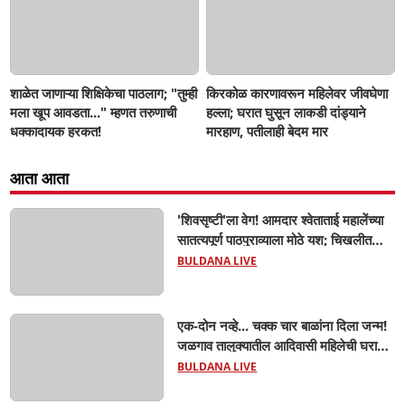
शाळेत जाणाऱ्या शिक्षिकेचा पाठलाग; "तुम्ही
किरकोळ कारणावरून महिलेवर जीवघेणा
मला खूप आवडता..." म्हणत तरुणाची
हल्ला; घरात घुसून लाकडी दांड्याने
धक्कादायक हरकत!
मारहाण, पतीलाही बेदम मार
आता आता
'शिवसृष्टी'ला वेग! आमदार श्वेताताई महालेंच्या
सातत्यपूर्ण पाठपुराव्याला मोठे यश; चिखलीत
साकारणार ६५ कोटींचा भव्य 'छत्रपती शिवाजी
BULDANA LIVE
महाराज हेरिटेज थीम पार्क',
एक-दोन नव्हे... चक्क चार बाळांना दिला जन्म!
जळगाव तालुक्यातील आदिवासी महिलेची घरातच
प्रसूती; आता झाली ७ लेकरांची माय ! वैद्यकीय
BULDANA LIVE
क्षेत्रही चक्रावले