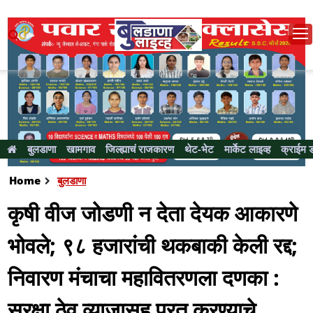
बुलडाणा
खामगाव
जिल्ह्याचं राजकारण
थेट-भेट
मार्केट लाइव्ह
क्राईम 
Home
बुलडाणा
कृषी वीज जोडणी न देता देयक आकारणे
भोवले; ९८ हजारांची थकबाकी केली रद्द;
निवारण मंचाचा महावितरणला दणका :
सुरक्षा ठेव व्याजासह परत करण्याचे