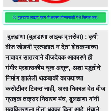
बुलडाणा लाइव्ह ग्रुप चे सदस्य होण्यासाठी येथे क्लिक करा.
बुलढाणा (बुलडाणा लाइव्ह वृत्तसेवा) : कृषी
वीज जोडणी प्रत्यक्षात न देता शेतकऱ्याच्या
नावावर सातत्याने वीजदेयक आकारणे ही
गंभीर प्रशासकीय चूक असून, अशा पद्धतीने
निर्माण झालेली थकबाकी कायद्याच्या
कसोटीवर टिकत नाही, असा निकाल देत वीज
ग्राहक तक्रार निवारण मंच, बुलढाणा यांनी
महावितरणला मोठा धक्का दिला आहे. मंचाने