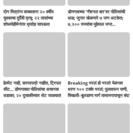
दोन मित्रांना वाचवताना २० वर्षीय
डोणगावच्या 'नॅशनल बार'वर पोलिसांची
युवकाचा दुर्दैवी मृत्यू; २२ तासांच्या
धाड; जुगार खेळणारे ७ जण अटकेत;
शोधमोहीमेनंतर मृतदेह सापडला
७,२०० रुपयांचा मुद्देमाल जप्त...
हेल्मेट नाही, कागदपत्रे नाहीत, ट्रिपल
Breaking भरलं हो भरलं! येळगाव
सीट... डोणगावात पोलिसांचा अचानक
धरण १०० टक्के भरलं; पुलावरून पाणी,
धडाका; २० दुचाकीस्वार थेट जाळ्यात!
चिखली–बुलडाणा मार्ग तासाभरापासून बंद!