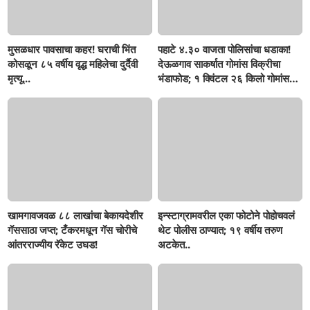
मुसळधार पावसाचा कहर! घराची भिंत
पहाटे ४.३० वाजता पोलिसांचा धडाका!
कोसळून ८५ वर्षीय वृद्ध महिलेचा दुर्दैवी
देऊळगाव साकर्षात गोमांस विक्रीचा
मृत्यू...
भंडाफोड; १ क्विंटल २६ किलो गोमांस
जप्त, दोघे गजाआड
खामगावजवळ ८८ लाखांचा बेकायदेशीर
इन्स्टाग्रामवरील एका फोटोने पोहोचवलं
गॅससाठा जप्त; टँकरमधून गॅस चोरीचे
थेट पोलीस ठाण्यात; १९ वर्षीय तरुण
आंतरराज्यीय रॅकेट उघड!
अटकेत..