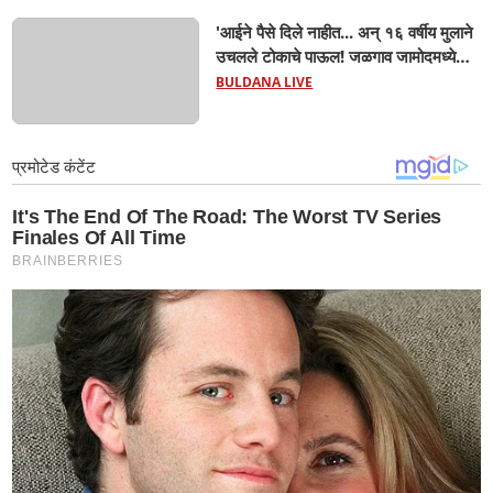
'आईने पैसे दिले नाहीत... अन् १६ वर्षीय मुलाने
उचलले टोकाचे पाऊल! जळगाव जामोदमध्ये
खळबळ'! मुलांमधली सहनशीलता संपली काय?
BULDANA LIVE