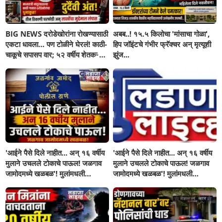
BIG NEWS दरोडेखोरांना रोखण्यासाठी
अबब..! १५.५ किलोचा 'मांसाचा गोळा',
एकटा धावला… पण टोळीने घेरलं! काठी-
हिप जॉइंटचे गंभीर फ्रॅक्चर अन् मृत्यूशी
चाकूचे सपासप वार; ५२ वर्षीय शेतकऱ्याचा
झुंज...
दुर्दैवी अंत!
'आईने पैसे दिले नाहीत... अन् १६ वर्षीय
'आईने पैसे दिले नाहीत... अन् १६ वर्षीय
मुलाने उचलले टोकाचे पाऊल! जळगाव
मुलाने उचलले टोकाचे पाऊल! जळगाव
जामोदमध्ये खळबळ'! मुलांमधली
जामोदमध्ये खळबळ'! मुलांमधली
सहनशीलता संपली काय?
सहनशीलता संपली काय?