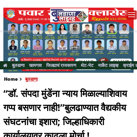
बुलडाणा
खामगाव
जिल्ह्याचं राजकारण
थेट-भेट
मार्केट लाइव्ह
क्राईम 
Home
बुलडाणा
“डॉ. संपदा मुंडेंना न्याय मिळाल्याशिवाय
गप्प बसणार नाही!”बुलढाण्यात वैद्यकीय
संघटनांचा इशारा; जिल्हाधिकारी
कार्यालयावर काढला माेर्चा !