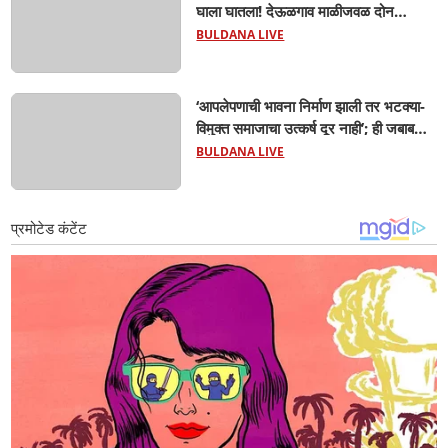
घाला घातला! देऊळगाव माळीजवळ दोन
चिमुकल्यांचा बुडून दुर्दैवी मृत्यू; कोराडी प्रकल्प
BULDANA LIVE
परिसरात शोककळा
‘आपलेपणाची भावना निर्माण झाली तर भटक्या-
विमुक्त समाजाचा उत्कर्ष दूर नाही’; ही जबाबदारी
केवळ सरकारची नाही,आपल्या सर्वांची !
BULDANA LIVE
सरसंघचालक मोहनजी भागवत यांचे प्रतिपादन!