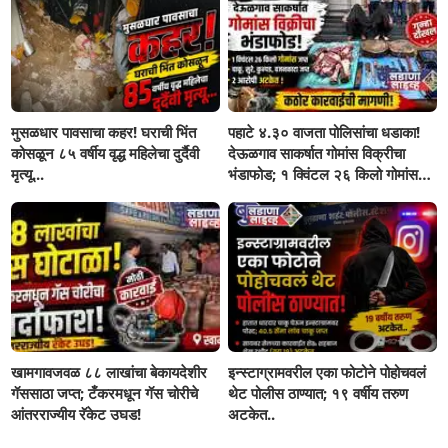
मुसळधार पावसाचा कहर! घराची भिंत
पहाटे ४.३० वाजता पोलिसांचा धडाका!
कोसळून ८५ वर्षीय वृद्ध महिलेचा दुर्दैवी
देऊळगाव साकर्षात गोमांस विक्रीचा
मृत्यू...
भंडाफोड; १ क्विंटल २६ किलो गोमांस
जप्त, दोघे गजाआड
खामगावजवळ ८८ लाखांचा बेकायदेशीर
इन्स्टाग्रामवरील एका फोटोने पोहोचवलं
गॅससाठा जप्त; टँकरमधून गॅस चोरीचे
थेट पोलीस ठाण्यात; १९ वर्षीय तरुण
आंतरराज्यीय रॅकेट उघड!
अटकेत..