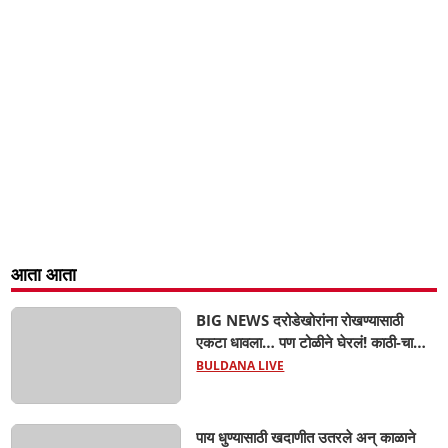
आता आता
BIG NEWS दरोडेखोरांना रोखण्यासाठी
एकटा धावला… पण टोळीने घेरलं! काठी-चाकूचे
सपासप वार; ५२ वर्षीय शेतकऱ्याचा दुर्दैवी अंत!
BULDANA LIVE
पाय धुण्यासाठी खदाणीत उतरले अन् काळाने