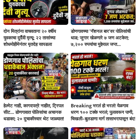
दोन मित्रांना वाचवताना २० वर्षीय
डोणगावच्या 'नॅशनल बार'वर पोलिसांची
युवकाचा दुर्दैवी मृत्यू; २२ तासांच्या
धाड; जुगार खेळणारे ७ जण अटकेत;
शोधमोहीमेनंतर मृतदेह सापडला
७,२०० रुपयांचा मुद्देमाल जप्त...
हेल्मेट नाही, कागदपत्रे नाहीत, ट्रिपल
Breaking भरलं हो भरलं! येळगाव
सीट... डोणगावात पोलिसांचा अचानक
धरण १०० टक्के भरलं; पुलावरून पाणी,
धडाका; २० दुचाकीस्वार थेट जाळ्यात!
चिखली–बुलडाणा मार्ग तासाभरापासून बंद!