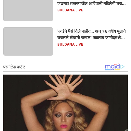
जळगाव तालुक्यातील आदिवासी महिलेची घरातच
प्रसूती; आता झाली ७ लेकरांची माय ! वैद्यकीय
BULDANA LIVE
क्षेत्रही चक्रावले
'आईने पैसे दिले नाहीत... अन् १६ वर्षीय मुलाने
उचलले टोकाचे पाऊल! जळगाव जामोदमध्ये
खळबळ'! मुलांमधली सहनशीलता संपली काय?
BULDANA LIVE