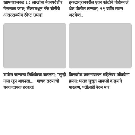
खामगावजवळ ८८ लाखांचा बेकायदेशीर
इन्स्टाग्रामवरील एका फोटोने पोहोचवलं
गॅससाठा जप्त; टँकरमधून गॅस चोरीचे
थेट पोलीस ठाण्यात; १९ वर्षीय तरुण
आंतरराज्यीय रॅकेट उघड!
अटकेत..
शाळेत जाणाऱ्या शिक्षिकेचा पाठलाग; "तुम्ही
किरकोळ कारणावरून महिलेवर जीवघेणा
मला खूप आवडता..." म्हणत तरुणाची
हल्ला; घरात घुसून लाकडी दांड्याने
धक्कादायक हरकत!
मारहाण, पतीलाही बेदम मार