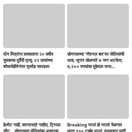
सहनशीलता संपली काय?
सहनशीलता संपली काय?
दोन मित्रांना वाचवताना २० वर्षीय
डोणगावच्या 'नॅशनल बार'वर पोलिसांची
युवकाचा दुर्दैवी मृत्यू; २२ तासांच्या
धाड; जुगार खेळणारे ७ जण अटकेत;
शोधमोहीमेनंतर मृतदेह सापडला
७,२०० रुपयांचा मुद्देमाल जप्त...
हेल्मेट नाही, कागदपत्रे नाहीत, ट्रिपल
Breaking भरलं हो भरलं! येळगाव
सीट... डोणगावात पोलिसांचा अचानक
धरण १०० टक्के भरलं; पुलावरून पाणी,