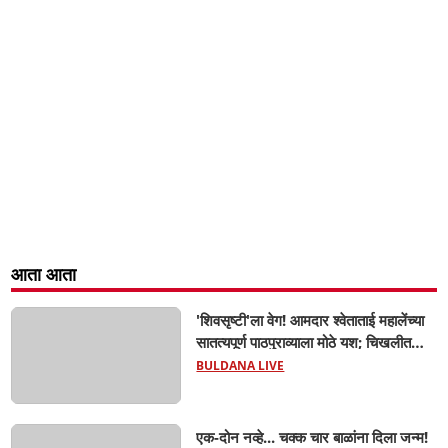
आता आता
'शिवसृष्टी'ला वेग! आमदार श्वेताताई महालेंच्या
सातत्यपूर्ण पाठपुराव्याला मोठे यश; चिखलीत
साकारणार ६५ कोटींचा भव्य 'छत्रपती शिवाजी
BULDANA LIVE
महाराज हेरिटेज थीम पार्क',
एक-दोन नव्हे... चक्क चार बाळांना दिला जन्म!