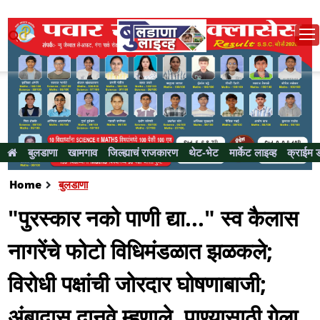
बुलडाणा
खामगाव
जिल्ह्याचं राजकारण
थेट-भेट
मार्केट लाइव्ह
क्राईम 
Home
बुलडाणा
"पुरस्कार नको पाणी द्या..." स्व कैलास
नागरेंचे फोटो विधिमंडळात झळकले;
विरोधी पक्षांची जोरदार घोषणाबाजी;
अंबादास दानवे म्हणाले, पाण्यासाठी गेला