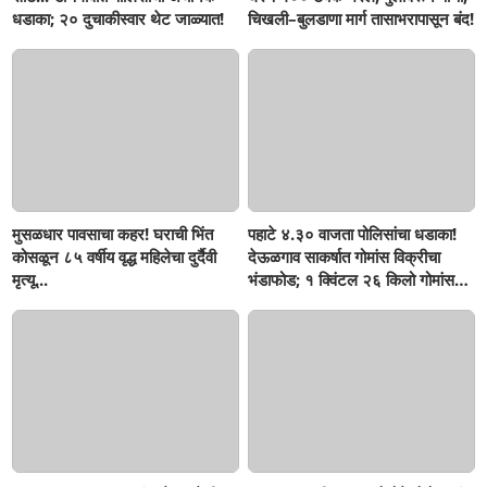
धडाका; २० दुचाकीस्वार थेट जाळ्यात!
चिखली–बुलडाणा मार्ग तासाभरापासून बंद!
मुसळधार पावसाचा कहर! घराची भिंत
पहाटे ४.३० वाजता पोलिसांचा धडाका!
कोसळून ८५ वर्षीय वृद्ध महिलेचा दुर्दैवी
देऊळगाव साकर्षात गोमांस विक्रीचा
मृत्यू...
भंडाफोड; १ क्विंटल २६ किलो गोमांस
जप्त, दोघे गजाआड