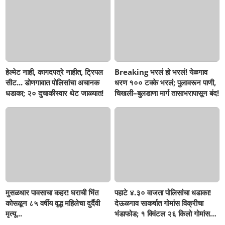
हेल्मेट नाही, कागदपत्रे नाहीत, ट्रिपल
Breaking भरलं हो भरलं! येळगाव
सीट... डोणगावात पोलिसांचा अचानक
धरण १०० टक्के भरलं; पुलावरून पाणी,
धडाका; २० दुचाकीस्वार थेट जाळ्यात!
चिखली–बुलडाणा मार्ग तासाभरापासून बंद!
मुसळधार पावसाचा कहर! घराची भिंत
पहाटे ४.३० वाजता पोलिसांचा धडाका!
कोसळून ८५ वर्षीय वृद्ध महिलेचा दुर्दैवी
देऊळगाव साकर्षात गोमांस विक्रीचा
मृत्यू...
भंडाफोड; १ क्विंटल २६ किलो गोमांस
जप्त, दोघे गजाआड