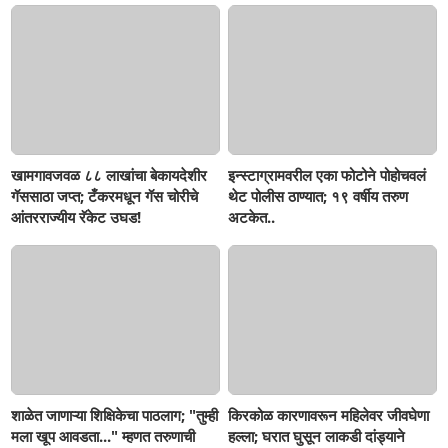
खामगावजवळ ८८ लाखांचा बेकायदेशीर
इन्स्टाग्रामवरील एका फोटोने पोहोचवलं
गॅससाठा जप्त; टँकरमधून गॅस चोरीचे
थेट पोलीस ठाण्यात; १९ वर्षीय तरुण
आंतरराज्यीय रॅकेट उघड!
अटकेत..
शाळेत जाणाऱ्या शिक्षिकेचा पाठलाग; "तुम्ही
किरकोळ कारणावरून महिलेवर जीवघेणा
मला खूप आवडता..." म्हणत तरुणाची
हल्ला; घरात घुसून लाकडी दांड्याने