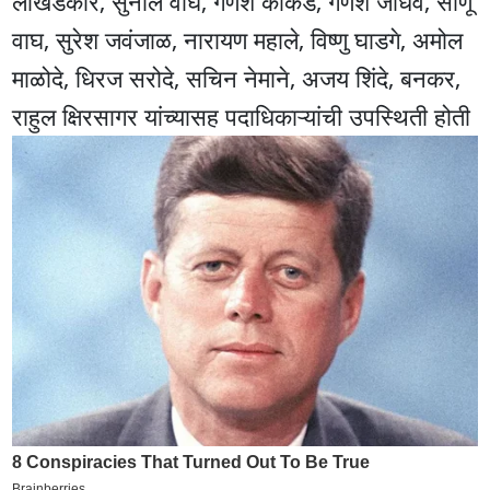
लोखंडकार, सुनील वाघ, गणेश काकडे, गणेश जाधव, सोणू
वाघ, सुरेश जवंजाळ, नारायण महाले, विष्णु घाडगे, अमोल
माळोदे, धिरज सरोदे, सचिन नेमाने, अजय शिंदे, बनकर,
राहुल क्षिरसागर यांच्यासह पदाधिकाऱ्यांची उपस्थिती होती