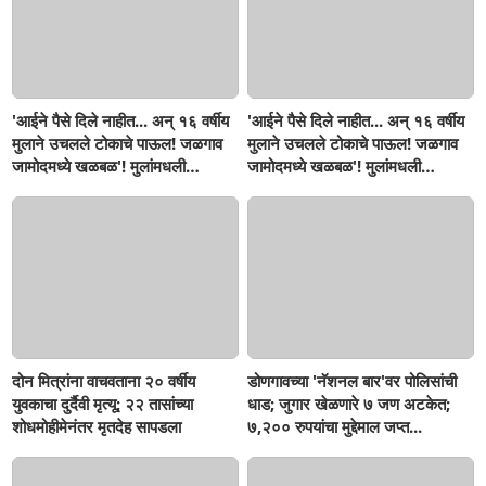
'आईने पैसे दिले नाहीत... अन् १६ वर्षीय
'आईने पैसे दिले नाहीत... अन् १६ वर्षीय
मुलाने उचलले टोकाचे पाऊल! जळगाव
मुलाने उचलले टोकाचे पाऊल! जळगाव
जामोदमध्ये खळबळ'! मुलांमधली
जामोदमध्ये खळबळ'! मुलांमधली
सहनशीलता संपली काय?
सहनशीलता संपली काय?
दोन मित्रांना वाचवताना २० वर्षीय
डोणगावच्या 'नॅशनल बार'वर पोलिसांची
युवकाचा दुर्दैवी मृत्यू; २२ तासांच्या
धाड; जुगार खेळणारे ७ जण अटकेत;
शोधमोहीमेनंतर मृतदेह सापडला
७,२०० रुपयांचा मुद्देमाल जप्त...