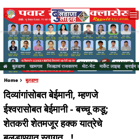
बुलडाणा
खामगाव
जिल्ह्याचं राजकारण
थेट-भेट
मार्केट लाइव्ह
क्राईम 
Home
बुलडाणा
दिव्यांगांसोबत बेईमानी, म्हणजे
ईश्वरासोबत बेईमानी - बच्चू कडू;
शेतकरी शेतमजूर हक्क यात्रेचे
बुलडाण्यात स्वागत ..!