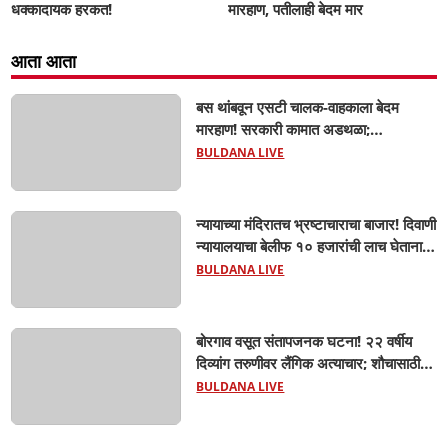
धक्कादायक हरकत!
मारहाण, पतीलाही बेदम मार
आता आता
बस थांबवून एसटी चालक-वाहकाला बेदम
मारहाण! सरकारी कामात अडथळा;
प्रवाशांसमोर धिंगाणा घालणाऱ्या तिघांविरुद्ध
BULDANA LIVE
गुन्हा! 'हॉर्न का वाजवला?' या क्षुल्लक
कारणावरून संतापजनक प्रकार;
न्यायाच्या मंदिरातच भ्रष्टाचाराचा बाजार! दिवाणी
न्यायालयाचा बेलीफ १० हजारांची लाच घेताना
एसीबीच्या जाळ्यात; मेहकरात खळबळ!
BULDANA LIVE
बोरगाव वसूत संतापजनक घटना! २२ वर्षीय
दिव्यांग तरुणीवर लैंगिक अत्याचार; शौचासाठी
गेलेल्या तरुणीचा पाठलाग करून अत्याचाराचा
BULDANA LIVE
आरोप; चिखली पोलिसांकडून आरोपीविरुद्ध
कठोर कारवाई