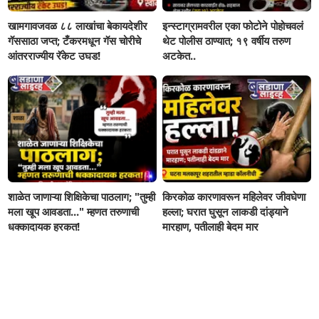
खामगावजवळ ८८ लाखांचा बेकायदेशीर
इन्स्टाग्रामवरील एका फोटोने पोहोचवलं
गॅससाठा जप्त; टँकरमधून गॅस चोरीचे
थेट पोलीस ठाण्यात; १९ वर्षीय तरुण
आंतरराज्यीय रॅकेट उघड!
अटकेत..
शाळेत जाणाऱ्या शिक्षिकेचा पाठलाग; "तुम्ही
किरकोळ कारणावरून महिलेवर जीवघेणा
मला खूप आवडता..." म्हणत तरुणाची
हल्ला; घरात घुसून लाकडी दांड्याने
धक्कादायक हरकत!
मारहाण, पतीलाही बेदम मार