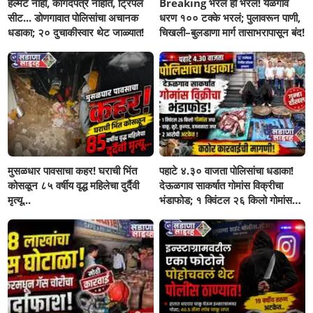
हेल्मेट नाही, कागदपत्रे नाहीत, ट्रिपल
Breaking भरलं हो भरलं! येळगाव
सीट... डोणगावात पोलिसांचा अचानक
धरण १०० टक्के भरलं; पुलावरून पाणी,
धडाका; २० दुचाकीस्वार थेट जाळ्यात!
चिखली–बुलडाणा मार्ग तासाभरापासून बंद!
मुसळधार पावसाचा कहर! घराची भिंत
पहाटे ४.३० वाजता पोलिसांचा धडाका!
कोसळून ८५ वर्षीय वृद्ध महिलेचा दुर्दैवी
देऊळगाव साकर्षात गोमांस विक्रीचा
मृत्यू...
भंडाफोड; १ क्विंटल २६ किलो गोमांस
जप्त, दोघे गजाआड