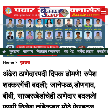
बुलडाणा
खामगाव
जिल्ह्याचं राजकारण
थेट-भेट
मार्केट लाइव्ह
क्राईम 
Home
बुलडाणा
अंढेरा ठाणेदारपदी दिपक ढोमणे! रुपेश
शक्करगेंची बदली; जानेफळ,डोणगाव,
बीबी, साखरखेर्डाचेही ठाणेदार बदलले!
एसपी निलेश तांबेकडून मोठे फेरबदल...