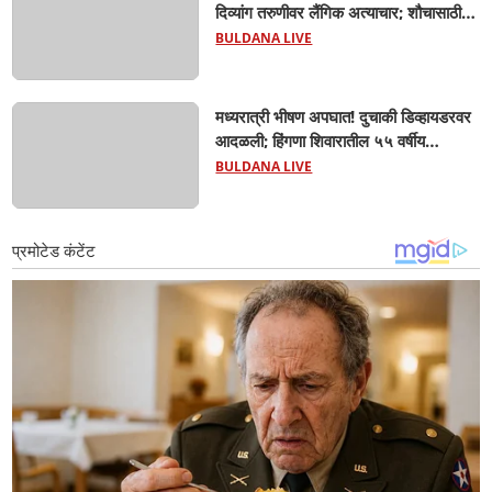
दिव्यांग तरुणीवर लैंगिक अत्याचार; शौचासाठी
गेलेल्या तरुणीचा पाठलाग करून अत्याचाराचा
BULDANA LIVE
आरोप; चिखली पोलिसांकडून आरोपीविरुद्ध
कठोर कारवाई
मध्यरात्री भीषण अपघात! दुचाकी डिव्हायडरवर
आदळली; हिंगणा शिवारातील ५५ वर्षीय
शेतकऱ्याचा जागीच मृत्यू! खांडवी–हिंगणा मार्गावर
BULDANA LIVE
काळाचा घाला; रात्री घरी परतताना घडली
दुर्दैवी घटना