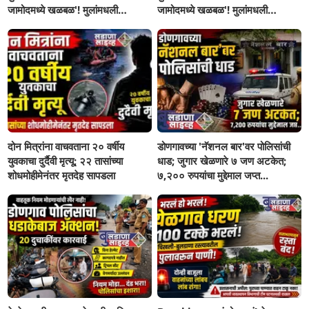
जामोदमध्ये खळबळ'! मुलांमधली
जामोदमध्ये खळबळ'! मुलांमधली
सहनशीलता संपली काय?
सहनशीलता संपली काय?
दोन मित्रांना वाचवताना २० वर्षीय
डोणगावच्या 'नॅशनल बार'वर पोलिसांची
युवकाचा दुर्दैवी मृत्यू; २२ तासांच्या
धाड; जुगार खेळणारे ७ जण अटकेत;
शोधमोहीमेनंतर मृतदेह सापडला
७,२०० रुपयांचा मुद्देमाल जप्त...