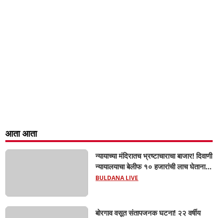
आता आता
न्यायाच्या मंदिरातच भ्रष्टाचाराचा बाजार! दिवाणी
न्यायालयाचा बेलीफ १० हजारांची लाच घेताना
एसीबीच्या जाळ्यात; मेहकरात खळबळ!
BULDANA LIVE
बोरगाव वसूत संतापजनक घटना! २२ वर्षीय