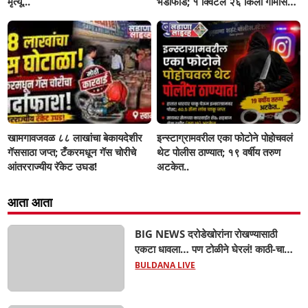
मृत्यू...
भंडाफोड; १ क्विंटल २६ किलो गोमांस
जप्त, दोघे गजाआड
खामगावजवळ ८८ लाखांचा बेकायदेशीर
इन्स्टाग्रामवरील एका फोटोने पोहोचवलं
गॅससाठा जप्त; टँकरमधून गॅस चोरीचे
थेट पोलीस ठाण्यात; १९ वर्षीय तरुण
आंतरराज्यीय रॅकेट उघड!
अटकेत..
आता आता
BIG NEWS दरोडेखोरांना रोखण्यासाठी
एकटा धावला… पण टोळीने घेरलं! काठी-चाकूचे
सपासप वार; ५२ वर्षीय शेतकऱ्याचा दुर्दैवी अंत!
BULDANA LIVE