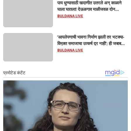
पाय धुण्यासाठी खदाणीत उतरले अन् काळाने
घाला घातला! देऊळगाव माळीजवळ दोन
चिमुकल्यांचा बुडून दुर्दैवी मृत्यू; कोराडी प्रकल्प
BULDANA LIVE
परिसरात शोककळा
‘आपलेपणाची भावना निर्माण झाली तर भटक्या-
विमुक्त समाजाचा उत्कर्ष दूर नाही’; ही जबाबदारी
केवळ सरकारची नाही,आपल्या सर्वांची !
BULDANA LIVE
सरसंघचालक मोहनजी भागवत यांचे प्रतिपादन!