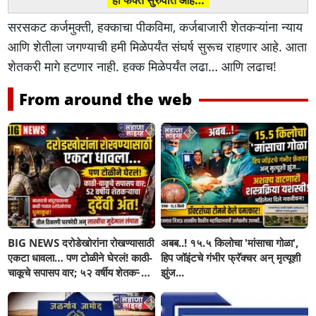
सरसकट कर्जमुक्ती, हक्काचा पीकविमा, कर्जबाजारी शेतकऱ्यांना न्याय
आणि शेतीला जगण्याची हमी मिळेपर्यंत संघर्ष सुरूच राहणार आहे. आता
शेतकरी मागे हटणार नाही. हक्क मिळेपर्यंत लढा… आणि लढाच!
From around the web
BIG NEWS दरोडेखोरांना रोखण्यासाठी
अबब..! १५.५ किलोचा 'मांसाचा गोळा',
एकटा धावला… पण टोळीने घेरलं! काठी-
हिप जॉइंटचे गंभीर फ्रॅक्चर अन् मृत्यूशी
चाकूचे सपासप वार; ५२ वर्षीय शेतकऱ्याचा
झुंज...
दुर्दैवी अंत!