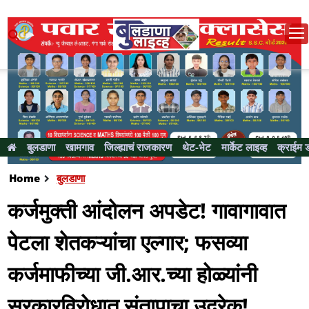
बुलडाणा
खामगाव
जिल्ह्याचं राजकारण
थेट-भेट
मार्केट लाइव्ह
क्राईम 
Home
बुलडाणा
कर्जमुक्ती आंदोलन अपडेट! गावागावात
पेटला शेतकऱ्यांचा एल्गार; फसव्या
कर्जमाफीच्या जी.आर.च्या होळ्यांनी
सरकारविरोधात संतापाचा उद्रेक!