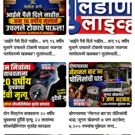
'आईने पैसे दिले नाहीत... अन् १६ वर्षीय
'आईने पैसे दिले नाहीत... अन् १६ वर्षीय
मुलाने उचलले टोकाचे पाऊल! जळगाव
मुलाने उचलले टोकाचे पाऊल! जळगाव
जामोदमध्ये खळबळ'! मुलांमधली
जामोदमध्ये खळबळ'! मुलांमधली
सहनशीलता संपली काय?
सहनशीलता संपली काय?
दोन मित्रांना वाचवताना २० वर्षीय
डोणगावच्या 'नॅशनल बार'वर पोलिसांची
युवकाचा दुर्दैवी मृत्यू; २२ तासांच्या
धाड; जुगार खेळणारे ७ जण अटकेत;
शोधमोहीमेनंतर मृतदेह सापडला
७,२०० रुपयांचा मुद्देमाल जप्त...