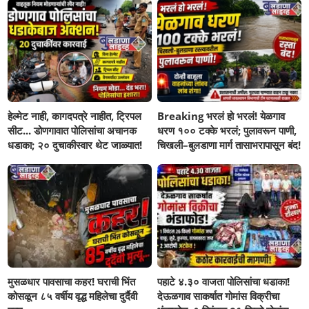
हेल्मेट नाही, कागदपत्रे नाहीत, ट्रिपल
Breaking भरलं हो भरलं! येळगाव
सीट... डोणगावात पोलिसांचा अचानक
धरण १०० टक्के भरलं; पुलावरून पाणी,
धडाका; २० दुचाकीस्वार थेट जाळ्यात!
चिखली–बुलडाणा मार्ग तासाभरापासून बंद!
मुसळधार पावसाचा कहर! घराची भिंत
पहाटे ४.३० वाजता पोलिसांचा धडाका!
कोसळून ८५ वर्षीय वृद्ध महिलेचा दुर्दैवी
देऊळगाव साकर्षात गोमांस विक्रीचा