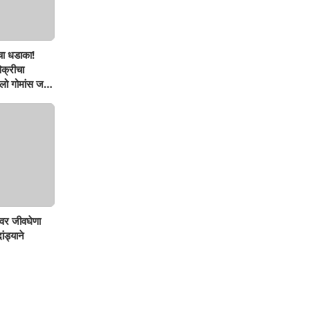
चा धडाका!
िक्रीचा
ो गोमांस जप्त,
वर जीवघेणा
ंड्याने