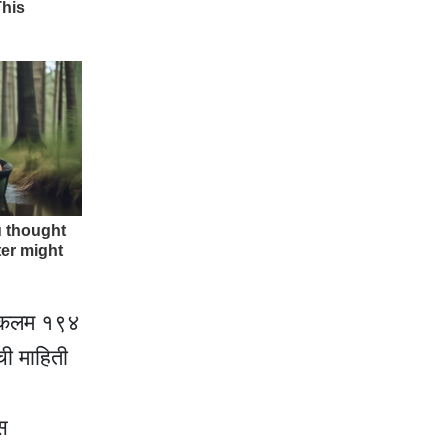
या कलम १९४
ी माहिती
स