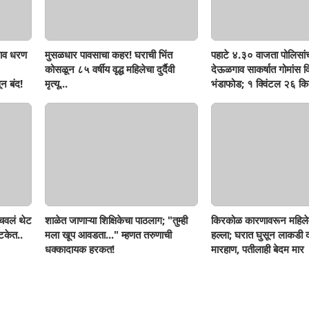
ाव धरण
मुसळधार पावसाचा कहर! घराची भिंत
पहाटे ४.३० वाजता पोलिसां
कोसळून ८५ वर्षीय वृद्ध महिलेचा दुर्दैवी
देऊळगाव साकर्षात गोमांस व
न बंद!
मृत्यू...
भंडाफोड; १ क्विंटल २६ किल
दोघे गजाआड
ोचवलं थेट
शाळेत जाणाऱ्या शिक्षिकेचा पाठलाग; "तुम्ही
किरकोळ कारणावरून महिले
टकेत..
मला खूप आवडता..." म्हणत तरुणाची
हल्ला; घरात घुसून लाकडी दा
धक्कादायक हरकत!
मारहाण, पतीलाही बेदम मार