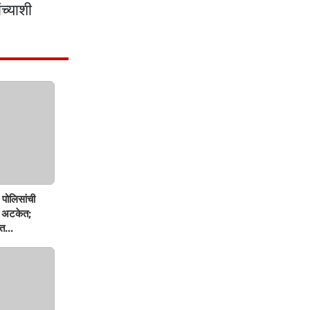
च्याशी
पोलिसांची
ण अटकेत;
त...