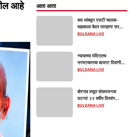
तील आहे
आता आता
बस थांबवून एसटी चालक-
वाहकाला बेदम मारहाण! सरकारी
कामात अडथळा; प्रवाशांसमोर
BULDANA LIVE
धिंगाणा घालणाऱ्या तिघांविरुद्ध
गुन्हा! 'हॉर्न का वाजवला?' या
क्षुल्लक कारणावरून संतापजनक
न्यायाच्या मंदिरातच
प्रकार;
भ्रष्टाचाराचा बाजार! दिवाणी
न्यायालयाचा बेलीफ १०
BULDANA LIVE
हजारांची लाच घेताना एसीबीच्या
जाळ्यात; मेहकरात खळबळ!
बोरगाव वसूत संतापजनक
घटना! २२ वर्षीय दिव्यांग
तरुणीवर लैंगिक अत्याचार;
BULDANA LIVE
शौचासाठी गेलेल्या तरुणीचा
पाठलाग करून अत्याचाराचा
आरोप; चिखली पोलिसांकडून
आरोपीविरुद्ध कठोर कारवाई