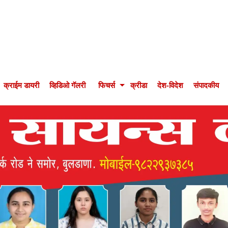
क्राईम डायरी
व्हिडिओ गॅलरी
फिचर्स
क्रीडा
देश-विदेश
संपादकीय