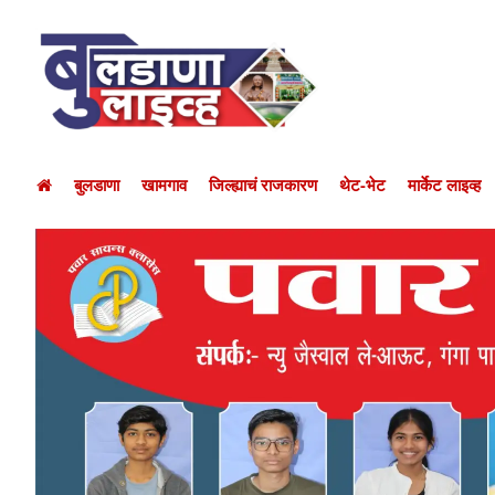
बुलडाणा
खामगाव
जिल्ह्याचं राजकारण
थेट-भेट
मार्केट लाइव्ह