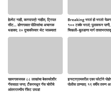
हेल्मेट नाही, कागदपत्रे नाहीत, ट्रिपल
Breaking भरलं हो भरलं! येळग
सीट... डोणगावात पोलिसांचा अचानक
१०० टक्के भरलं; पुलावरून पाणी,
धडाका; २० दुचाकीस्वार थेट जाळ्यात!
चिखली–बुलडाणा मार्ग तासाभरापासू
खामगावजवळ ८८ लाखांचा बेकायदेशीर
इन्स्टाग्रामवरील एका फोटोने पोह
गॅससाठा जप्त; टँकरमधून गॅस चोरीचे
पोलीस ठाण्यात; १९ वर्षीय तरुण अ
आंतरराज्यीय रॅकेट उघड!