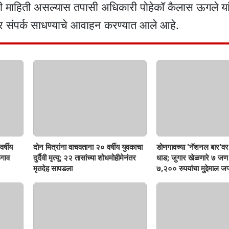
ही माहिती असल्यास तपासी अधिकारी पोहेकॉ कैलास ऊगले यां
ंपर्क साधण्याचे आवाहन करण्यात आले आहे.
र्षीय
दोन मित्रांना वाचवताना २० वर्षीय युवकाचा
डोणगावच्या 'नॅशनल बार'वर 
गाव
दुर्दैवी मृत्यू; २२ तासांच्या शोधमोहीमेनंतर
धाड; जुगार खेळणारे ७ ज
मृतदेह सापडला
७,२०० रुपयांचा मुद्देमाल जप्