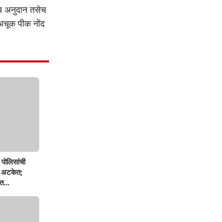
ीय अनुदान तसेच
 अचूक पीक नोंद
पोलिसांची
ण अटकेत;
त...