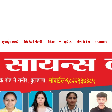
क्राईम डायरी
व्हिडिओ गॅलरी
फिचर्स
क्रीडा
देश-विदेश
संपादकीय