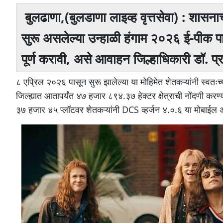
बुलढाणा,(बुलडाणा लाइव्ह वृत्तसेवा) : शासनाच
सुरू असलेल्या उन्हाळी हंगाम २०२६ ई-पीक पाहण
पूर्ण करावी, असे आवाहन जिल्हाधिकारी डॉ. प्र
८ एप्रिल २०२६ पासून सुरू झालेल्या या मोहिमेत शेतकऱ्यांनी स्वतःच
जिल्ह्यात आतापर्यंत ४७ हजार ८९४.३७ हेक्टर क्षेत्राची नोंदणी
३७ हजार ४५ प्लॉटवर शेतकऱ्यांनी DCS व्हर्जन ४.०.६ या मोबाईल अ