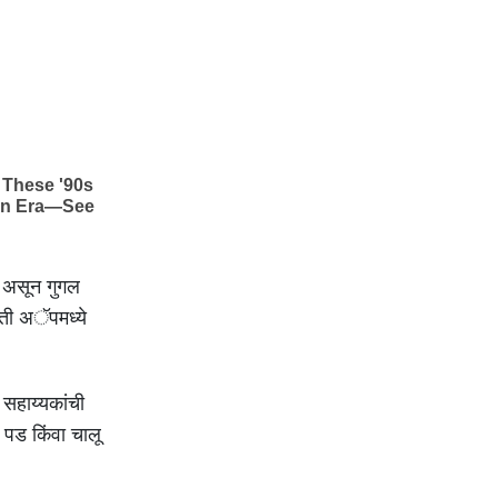
क असून गुगल
िती अॅपमध्ये
सहाय्यकांची
पड किंवा चालू