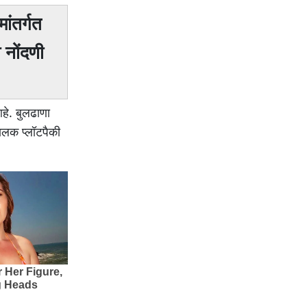
ांतर्गत
 नोंदणी
आहे. बुलढाणा
ालक प्लॉटपैकी