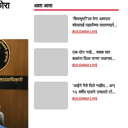
कोरा
आता आता
'शिवसृष्टी'ला वेग! आमदार
श्वेताताई महालेंच्या सातत्यपूर्ण
पाठपुराव्याला मोठे यश; चिखलीत
BULDANA LIVE
साकारणार ६५ कोटींचा भव्य
'छत्रपती शिवाजी महाराज
हेरिटेज थीम पार्क',
एक-दोन नव्हे... चक्क चार
बाळांना दिला जन्म! जळगाव
तालुक्यातील आदिवासी महिलेची
BULDANA LIVE
घरातच प्रसूती; आता झाली ७
लेकरांची माय ! वैद्यकीय क्षेत्रही
चक्रावले
'आईने पैसे दिले नाहीत... अन्
१६ वर्षीय मुलाने उचलले टोकाचे
पाऊल! जळगाव जामोदमध्ये
BULDANA LIVE
खळबळ'! मुलांमधली
सहनशीलता संपली काय?