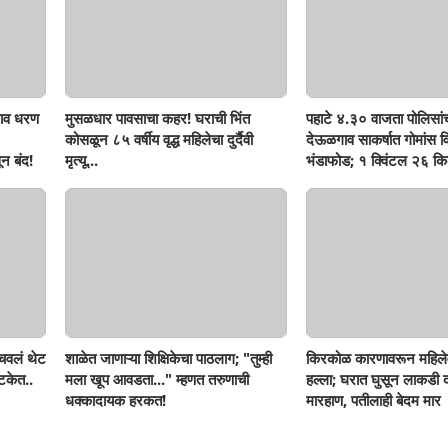
ाव धरण
मुसळधार पावसाचा कहर! घराची भिंत
पहाटे ४.३० वाजता पोलिसां
कोसळून ८५ वर्षीय वृद्ध महिलेचा दुर्दैवी
देऊळगाव साकर्षात गोमांस व
न बंद!
मृत्यू...
भंडाफोड; १ क्विंटल २६ किल
दोघे गजाआड
ोचवलं थेट
शाळेत जाणाऱ्या शिक्षिकेचा पाठलाग; "तुम्ही
किरकोळ कारणावरून महिले
टकेत..
मला खूप आवडता..." म्हणत तरुणाची
हल्ला; घरात घुसून लाकडी दा
धक्कादायक हरकत!
मारहाण, पतीलाही बेदम मार