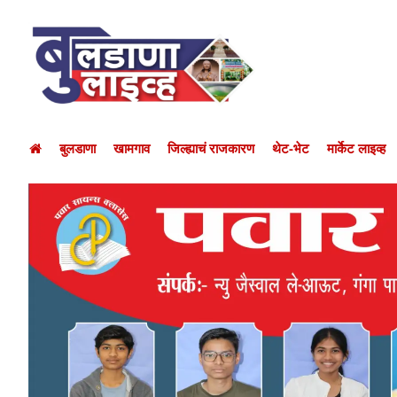
बुलडाणा
खामगाव
जिल्ह्याचं राजकारण
थेट-भेट
मार्केट लाइव्ह