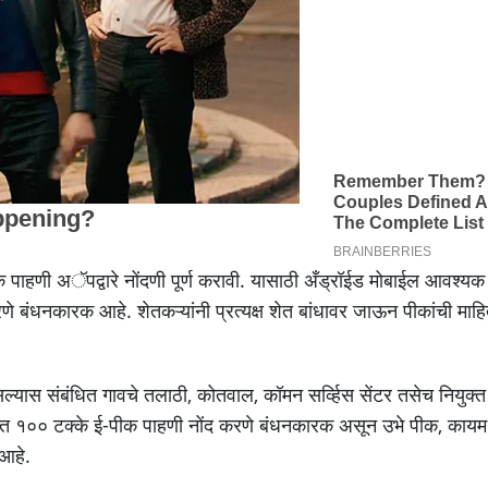
पीक पाहणी अॅपद्वारे नोंदणी पूर्ण करावी. यासाठी अँड्रॉईड मोबाईल आवश्य
 बंधनकारक आहे. शेतकऱ्यांनी प्रत्यक्ष शेत बांधावर जाऊन पीकांची माह
स संबंधित गावचे तलाठी, कोतवाल, कॉमन सर्व्हिस सेंटर तसेच नियुक्त 
्गत १०० टक्के ई-पीक पाहणी नोंद करणे बंधनकारक असून उभे पीक, कायम 
 आहे.