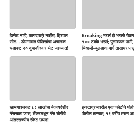
हेल्मेट नाही, कागदपत्रे नाहीत, ट्रिपल
Breaking भरलं हो भरलं! येळग
सीट... डोणगावात पोलिसांचा अचानक
१०० टक्के भरलं; पुलावरून पाणी,
धडाका; २० दुचाकीस्वार थेट जाळ्यात!
चिखली–बुलडाणा मार्ग तासाभरापासू
खामगावजवळ ८८ लाखांचा बेकायदेशीर
इन्स्टाग्रामवरील एका फोटोने पोह
गॅससाठा जप्त; टँकरमधून गॅस चोरीचे
पोलीस ठाण्यात; १९ वर्षीय तरुण अ
आंतरराज्यीय रॅकेट उघड!