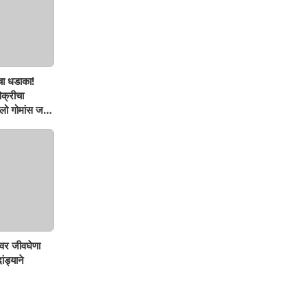
चा धडाका!
िक्रीचा
ो गोमांस जप्त,
वर जीवघेणा
ंड्याने