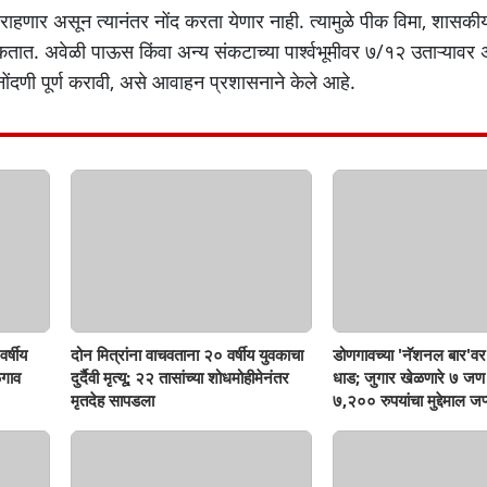
 राहणार असून त्यानंतर नोंद करता येणार नाही. त्यामुळे पीक विमा, शासक
ात. अवेळी पाऊस किंवा अन्य संकटाच्या पार्श्वभूमीवर ७/१२ उताऱ्यावर
ी नोंदणी पूर्ण करावी, असे आवाहन प्रशासनाने केले आहे.
र्षीय
दोन मित्रांना वाचवताना २० वर्षीय युवकाचा
डोणगावच्या 'नॅशनल बार'वर 
गाव
दुर्दैवी मृत्यू; २२ तासांच्या शोधमोहीमेनंतर
धाड; जुगार खेळणारे ७ ज
मृतदेह सापडला
७,२०० रुपयांचा मुद्देमाल जप्