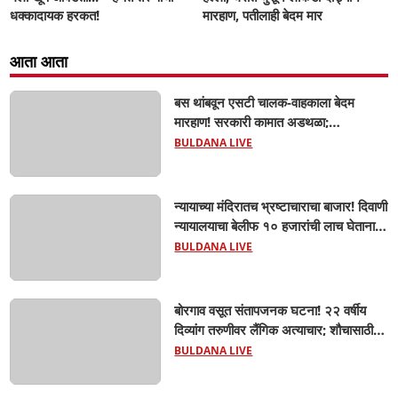
धक्कादायक हरकत!
मारहाण, पतीलाही बेदम मार
आता आता
बस थांबवून एसटी चालक-वाहकाला बेदम
मारहाण! सरकारी कामात अडथळा;
प्रवाशांसमोर धिंगाणा घालणाऱ्या तिघांविरुद्ध
BULDANA LIVE
गुन्हा! 'हॉर्न का वाजवला?' या क्षुल्लक
कारणावरून संतापजनक प्रकार;
न्यायाच्या मंदिरातच भ्रष्टाचाराचा बाजार! दिवाणी
न्यायालयाचा बेलीफ १० हजारांची लाच घेताना
एसीबीच्या जाळ्यात; मेहकरात खळबळ!
BULDANA LIVE
बोरगाव वसूत संतापजनक घटना! २२ वर्षीय
दिव्यांग तरुणीवर लैंगिक अत्याचार; शौचासाठी
गेलेल्या तरुणीचा पाठलाग करून अत्याचाराचा
BULDANA LIVE
आरोप; चिखली पोलिसांकडून आरोपीविरुद्ध
कठोर कारवाई