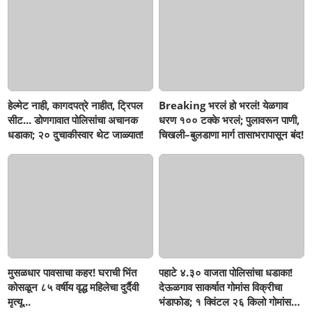
हेल्मेट नाही, कागदपत्रे नाहीत, ट्रिपल
Breaking भरलं हो भरलं! येळगाव
सीट... डोणगावात पोलिसांचा अचानक
धरण १०० टक्के भरलं; पुलावरून पाणी,
धडाका; २० दुचाकीस्वार थेट जाळ्यात!
चिखली–बुलडाणा मार्ग तासाभरापासून बंद!
मुसळधार पावसाचा कहर! घराची भिंत
पहाटे ४.३० वाजता पोलिसांचा धडाका!
कोसळून ८५ वर्षीय वृद्ध महिलेचा दुर्दैवी
देऊळगाव साकर्षात गोमांस विक्रीचा
मृत्यू...
भंडाफोड; १ क्विंटल २६ किलो गोमांस