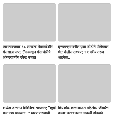
जप्त, दोघे गजाआड
खामगावजवळ ८८ लाखांचा बेकायदेशीर
इन्स्टाग्रामवरील एका फोटोने पोहोचवलं
गॅससाठा जप्त; टँकरमधून गॅस चोरीचे
थेट पोलीस ठाण्यात; १९ वर्षीय तरुण
आंतरराज्यीय रॅकेट उघड!
अटकेत..
शाळेत जाणाऱ्या शिक्षिकेचा पाठलाग; "तुम्ही
किरकोळ कारणावरून महिलेवर जीवघेणा
मला खूप आवडता..." म्हणत तरुणाची
हल्ला; घरात घुसून लाकडी दांड्याने