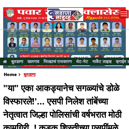
बुलडाणा
खामगाव
जिल्ह्याचं राजकारण
थेट-भेट
मार्केट लाइव्ह
क्राईम 
Home
बुलडाणा
"या" एका आकड्यानेच सगळ्यांचे डोळे
विस्फारले!'... एसपी निलेश तांबेंच्या
नेतृत्वात जिल्हा पोलिसांची वर्षभरात मोठी
कामगिरी..! कडक शिस्तीच्या एसपींमुळे