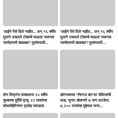
'आईने पैसे दिले नाहीत... अन् १६ वर्षीय
'आईने पैसे दिले नाहीत... अन् १६ वर्षीय
मुलाने उचलले टोकाचे पाऊल! जळगाव
मुलाने उचलले टोकाचे पाऊल! जळगाव
जामोदमध्ये खळबळ'! मुलांमधली
जामोदमध्ये खळबळ'! मुलांमधली
सहनशीलता संपली काय?
सहनशीलता संपली काय?
दोन मित्रांना वाचवताना २० वर्षीय
डोणगावच्या 'नॅशनल बार'वर पोलिसांची
युवकाचा दुर्दैवी मृत्यू; २२ तासांच्या
धाड; जुगार खेळणारे ७ जण अटकेत;
शोधमोहीमेनंतर मृतदेह सापडला
७,२०० रुपयांचा मुद्देमाल जप्त...