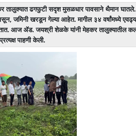
 मेहकर तालुक्यात ढगफुटी सदृश मुसळधार पावसाने थैमान घातले
असून, जमिनी खरडून गेल्या आहेत. मागील ३४ वर्षांमध्ये एवढ्य
तात. आज ॲड. जयश्री शेळके यांनी मेहकर तालुक्यातील कल्
्रत्यक्ष पाहणी केली.