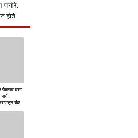
श पागोरे,
ित होते.
! येळगाव धरण
 पाणी,
रापासून बंद!