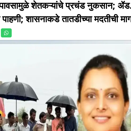
ावसामुळे शेतकऱ्यांचे प्रचंड नुकसान; ॲ
ी पाहणी; शासनाकडे तातडीच्या मदतीची माग