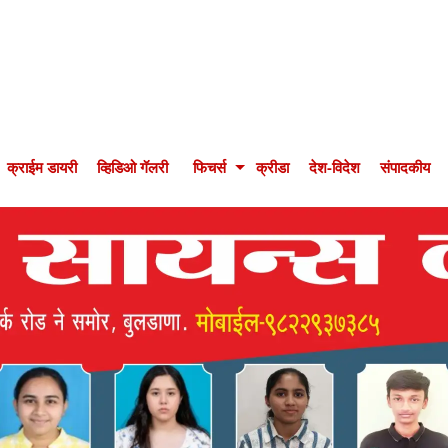
क्राईम डायरी
व्हिडिओ गॅलरी
फिचर्स
क्रीडा
देश-विदेश
संपादकीय