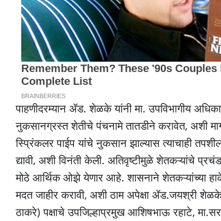
पाहणीदरम्यान ॲड. शेळके यांनी मा. उपविभागीय अधिकारी य
नुकसानग्रस्त शेतीचे पंचनामे तातडीने करावेत, अशी म
स्प्रिंकलर पाईप यांचे नुकसान झाल्यास त्याचाही तपशील
द्यावी, अशी विनंती केली. अतिवृष्टीमुळे शेतकऱ्यांचे प्र
मोठे आर्थिक ओझे येणार आहे. शासनाने शेतकऱ्यांच्या हा
मदत जाहीर करावी, अशी ठाम अपेक्षा ॲड.जयश्री शेळके या
ठाकरे) पक्षाचे उपजिल्हाप्रमुख आशिषभाऊ रहाटे, मा.सरपंच