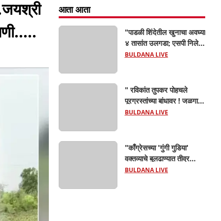
ड.जयश्री
आता आता
णी.....
"पाडळी शिंदेतील खुनाचा अवघ्या
४ तासांत उलगडा; एसपी निलेश
तांबे यांच्या मार्गदर्शनाखाली
BULDANA LIVE
ठाणेदार रुपेश शक्करगेंची
दमदार कामगिरी!
" रविकांत तुपकर पोहचले
पूरग्रस्तांच्या बांधावर ! जळगाव
जामोद तालुक्यात केला १५
BULDANA LIVE
गावांचा दौरा,महसूल यंत्रणेला
खडसावले; 'नुकसान कमी
दाखवण्याचे आदेश कुणाचे?
"काँग्रेसच्या 'गुंगी गुडिया'
वक्तव्याचे बुलढाण्यात तीव्र
पडसाद! राष्ट्रवादी अजित पवार
BULDANA LIVE
गट रस्त्यावर; 'जाहीर माफी
मागा', अन्यथा हर्षवर्धन
सपकाळांना चोप देऊ! संगम
चौकात जोरदार घोषणाबाजी"