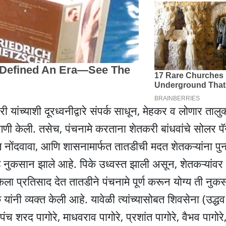
ांच्याशी दूरध्वनीद्वारे संपर्क साधून, मेहकर व लोणार तालुक
ागणी केली. तसेच, पंचनामे करताना शेतकरी बांधवांचे सोलर 
 नोंदवावा, आणि शासनामार्फत तातडीची मदत शेतकऱ्यांना पुन्
चंड नुकसान झाले आहे. पिके उध्वस्त झाली असून, शेतकऱ्यांवर प
केला प्रतिसाद देत तातडीने पंचनामे पूर्ण करून योग्य ती नु
ंनी व्यक्त केली आहे. यावेळी त्यांच्यासोबत शिवसेना (उद्ध
 शरद पागोरे, माधवराव पागोरे, प्रशांत पागोरे, वैभव पागोरे,