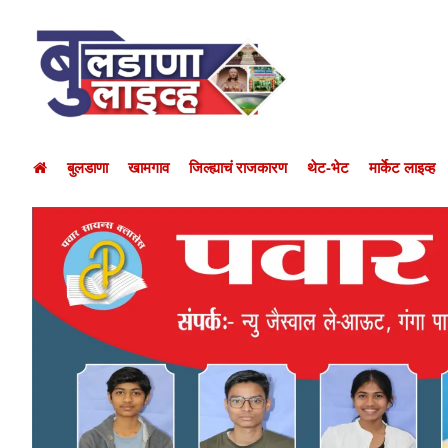
बुलडाणा
खामगाव
जिल्ह्याचं राजकारण
थेट-भेट
मार्केट लाइव्ह