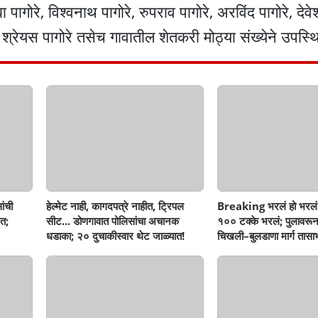
ा पागोरे, विश्वनाथ पागोरे, रुपराव पागोरे, अरविंद पागोरे, देवे
, श्रेयस पागोरे तसेच गावातील शेतकरी मोठ्या संख्येने उपस्थ
ांची
हेल्मेट नाही, कागदपत्रे नाहीत, ट्रिपल
Breaking भरलं हो भरलं
त;
सीट... डोणगावात पोलिसांचा अचानक
१०० टक्के भरलं; पुलावरून
धडाका; २० दुचाकीस्वार थेट जाळ्यात!
चिखली–बुलडाणा मार्ग तासाभ