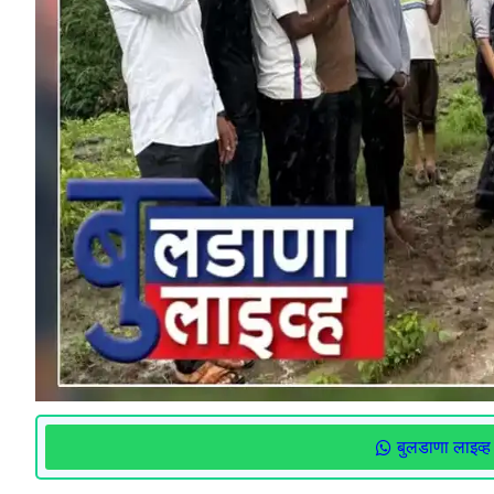
बुलडाणा लाइव्ह 