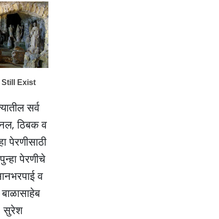
्यातील सर्व
पॅनल, ठिबक व
हा पेरणीसाठी
ुन्हा पेरणीचे
कसानभरपाई व
व बाळासाहेब
 सुरेश