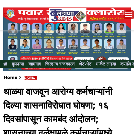
बुलडाणा
खामगाव
जिल्ह्याचं राजकारण
थेट-भेट
मार्केट लाइव्ह
क्राईम 
Home
बुलडाणा
थाळ्या वाजवून आरोग्य कर्मचाऱ्यांनी
दिल्या शासनाविराेधात घाेषणा; १६
दिवसांपासून कामबंद आंदोलन;
शासनाच्या दुर्लक्षामुळे कर्मचाऱ्यांमध्ये