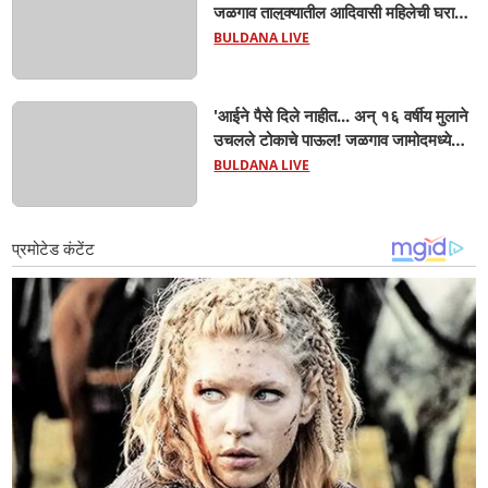
जळगाव तालुक्यातील आदिवासी महिलेची घरातच
प्रसूती; आता झाली ७ लेकरांची माय ! वैद्यकीय
BULDANA LIVE
क्षेत्रही चक्रावले
'आईने पैसे दिले नाहीत... अन् १६ वर्षीय मुलाने
उचलले टोकाचे पाऊल! जळगाव जामोदमध्ये
खळबळ'! मुलांमधली सहनशीलता संपली काय?
BULDANA LIVE