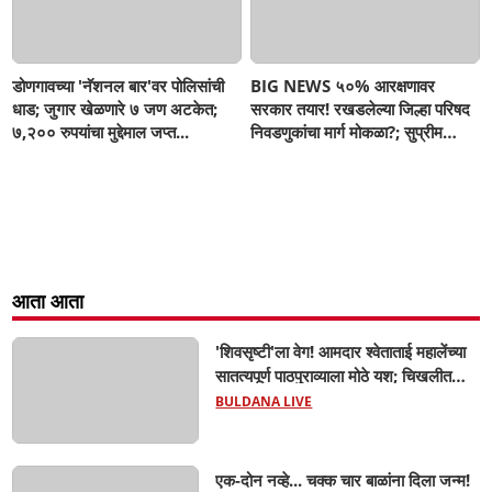
डोणगावच्या 'नॅशनल बार'वर पोलिसांची
BIG NEWS ५०% आरक्षणावर
धाड; जुगार खेळणारे ७ जण अटकेत;
सरकार तयार! रखडलेल्या जिल्हा परिषद
७,२०० रुपयांचा मुद्देमाल जप्त...
निवडणुकांचा मार्ग मोकळा?; सुप्रीम
कोर्टात मोठे संकेत, SIR नंतरच बिगुल
आता आता
'शिवसृष्टी'ला वेग! आमदार श्वेताताई महालेंच्या
सातत्यपूर्ण पाठपुराव्याला मोठे यश; चिखलीत
साकारणार ६५ कोटींचा भव्य 'छत्रपती शिवाजी
BULDANA LIVE
महाराज हेरिटेज थीम पार्क',
एक-दोन नव्हे... चक्क चार बाळांना दिला जन्म!