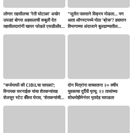
लोणार तहसीलचा 'रेती घोटाळा' अखेर
"जुलैत पावसाने विक्रम मोडला... पण
उघडा! बोगस अहवालाची कबुली देत
आता ऑगस्टमध्ये मोठा 'ब्रेक'? हवामान
तहसीलदारांनी खापर फोडले एसडीओंवर;
विभागाच्या अंदाजाने बुलढाण्यातील
'बुलडाणा लाइव्ह'च्या दणक्यानंतर दोन
शेतकऱ्यांची वाढली धाकधूक!"
लाखांचा दंड वसूल, आता दोषी
अधिकाऱ्यांवर कारवाई होणार का?
"कर्जमाफी की CIBILचा सापळा?;
दोन मित्रांना वाचवताना २० वर्षीय
विनायक सरनाईक यांचा शेतकऱ्यांसह
युवकाचा दुर्दैवी मृत्यू; २२ तासांच्या
शेलसुर स्टेट बँकेत घेराव, 'शेतकऱ्यांची
शोधमोहीमेनंतर मृतदेह सापडला
फसवणूक थांबवा, अन्यथा तीव्र
आंदोलनाच इशारा!"