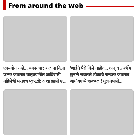
From around the web
एक-दोन नव्हे... चक्क चार बाळांना दिला
'आईने पैसे दिले नाहीत... अन् १६ वर्षीय
जन्म! जळगाव तालुक्यातील आदिवासी
मुलाने उचलले टोकाचे पाऊल! जळगाव
महिलेची घरातच प्रसूती; आता झाली ७
जामोदमध्ये खळबळ'! मुलांमधली
लेकरांची माय ! वैद्यकीय क्षेत्रही चक्रावले
सहनशीलता संपली काय?