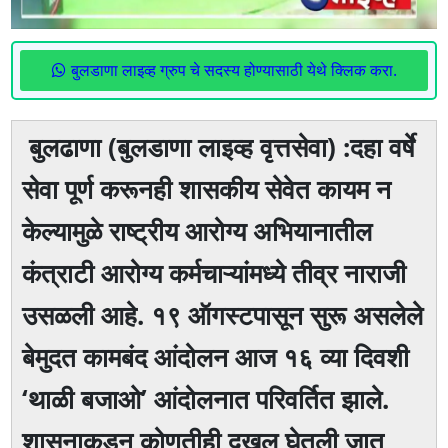
बुलडाणा लाइव्ह ग्रुप चे सदस्य होण्यासाठी येथे क्लिक करा.
बुलढाणा (बुलडाणा लाइव्ह वृत्तसेवा) :दहा वर्षे
सेवा पूर्ण करूनही शासकीय सेवेत कायम न
केल्यामुळे राष्ट्रीय आरोग्य अभियानातील
कंत्राटी आरोग्य कर्मचाऱ्यांमध्ये तीव्र नाराजी
उसळली आहे. १९ ऑगस्टपासून सुरू असलेले
बेमुदत कामबंद आंदोलन आज १६ व्या दिवशी
‘थाळी बजाओ’ आंदोलनात परिवर्तित झाले.
शासनाकडून कोणतीही दखल घेतली जात