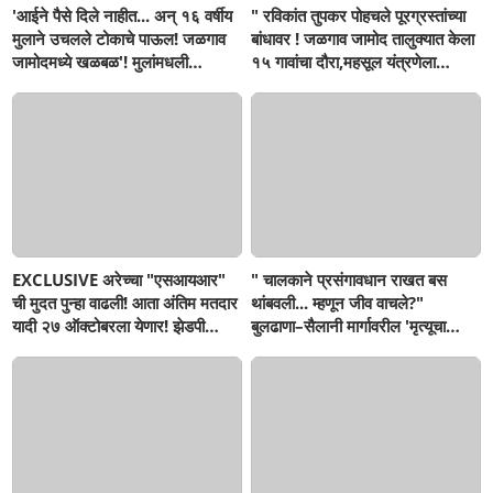
'आईने पैसे दिले नाहीत... अन् १६ वर्षीय
" रविकांत तुपकर पोहचले पूरग्रस्तांच्या
मुलाने उचलले टोकाचे पाऊल! जळगाव
बांधावर ! जळगाव जामोद तालुक्यात केला
जामोदमध्ये खळबळ'! मुलांमधली
१५ गावांचा दौरा,महसूल यंत्रणेला
सहनशीलता संपली काय?
खडसावले; 'नुकसान कमी दाखवण्याचे
आदेश कुणाचे?
EXCLUSIVE अरेच्चा "एसआयआर"
" चालकाने प्रसंगावधान राखत बस
ची मुदत पुन्हा वाढली! आता अंतिम मतदार
थांबवली... म्हणून जीव वाचले?"
यादी २७ ऑक्टोबरला येणार! झेडपी
बुलढाणा–सैलानी मार्गावरील 'मृत्यूचा
निवडणुका पुन्हा लांबणार...!
खड्डा' पाहून एसटी चालकही हादरला;
जीव मुठीत घेऊन प्रवास, आता अपघात
झाल्यावरच प्रशासन जागे होणार का?