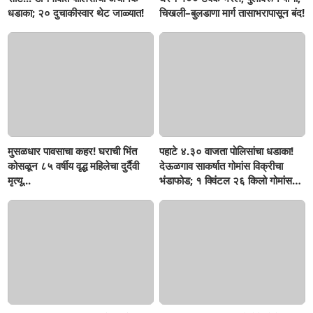
धडाका; २० दुचाकीस्वार थेट जाळ्यात!
चिखली–बुलडाणा मार्ग तासाभरापासून बंद!
मुसळधार पावसाचा कहर! घराची भिंत
पहाटे ४.३० वाजता पोलिसांचा धडाका!
कोसळून ८५ वर्षीय वृद्ध महिलेचा दुर्दैवी
देऊळगाव साकर्षात गोमांस विक्रीचा
मृत्यू...
भंडाफोड; १ क्विंटल २६ किलो गोमांस
जप्त, दोघे गजाआड