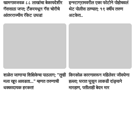
खामगावजवळ ८८ लाखांचा बेकायदेशीर
इन्स्टाग्रामवरील एका फोटोने पोहोचवलं
गॅससाठा जप्त; टँकरमधून गॅस चोरीचे
थेट पोलीस ठाण्यात; १९ वर्षीय तरुण
आंतरराज्यीय रॅकेट उघड!
अटकेत..
शाळेत जाणाऱ्या शिक्षिकेचा पाठलाग; "तुम्ही
किरकोळ कारणावरून महिलेवर जीवघेणा
मला खूप आवडता..." म्हणत तरुणाची
हल्ला; घरात घुसून लाकडी दांड्याने
धक्कादायक हरकत!
मारहाण, पतीलाही बेदम मार