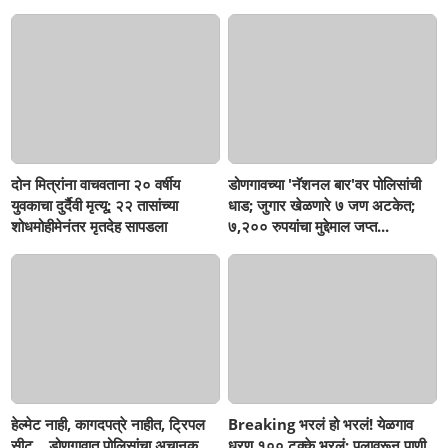
सहनशीलता संपली काय?
सहनशीलता संपली काय?
दोन मित्रांना वाचवताना २० वर्षीय
डोणगावच्या 'नॅशनल बार'वर पोलिसांची
युवकाचा दुर्दैवी मृत्यू; २२ तासांच्या
धाड; जुगार खेळणारे ७ जण अटकेत;
शोधमोहीमेनंतर मृतदेह सापडला
७,२०० रुपयांचा मुद्देमाल जप्त...
हेल्मेट नाही, कागदपत्रे नाहीत, ट्रिपल
Breaking भरलं हो भरलं! येळगाव
सीट... डोणगावात पोलिसांचा अचानक
धरण १०० टक्के भरलं; पुलावरून पाणी,