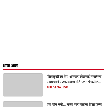
आता आता
'शिवसृष्टी'ला वेग! आमदार श्वेताताई महालेंच्या
सातत्यपूर्ण पाठपुराव्याला मोठे यश; चिखलीत
साकारणार ६५ कोटींचा भव्य 'छत्रपती शिवाजी
BULDANA LIVE
महाराज हेरिटेज थीम पार्क',
एक-दोन नव्हे... चक्क चार बाळांना दिला जन्म!