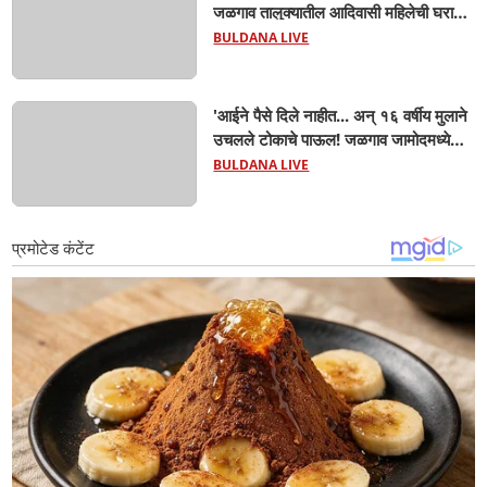
जळगाव तालुक्यातील आदिवासी महिलेची घरातच
प्रसूती; आता झाली ७ लेकरांची माय ! वैद्यकीय
BULDANA LIVE
क्षेत्रही चक्रावले
'आईने पैसे दिले नाहीत... अन् १६ वर्षीय मुलाने
उचलले टोकाचे पाऊल! जळगाव जामोदमध्ये
खळबळ'! मुलांमधली सहनशीलता संपली काय?
BULDANA LIVE