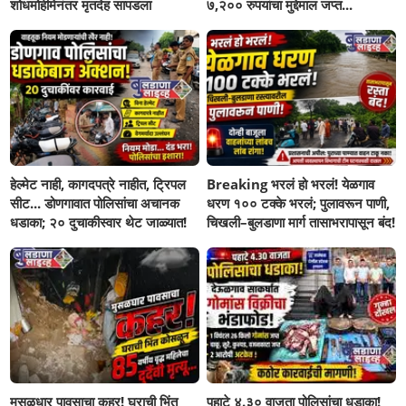
शोधमोहीमेनंतर मृतदेह सापडला
७,२०० रुपयांचा मुद्देमाल जप्त...
हेल्मेट नाही, कागदपत्रे नाहीत, ट्रिपल
Breaking भरलं हो भरलं! येळगाव
सीट... डोणगावात पोलिसांचा अचानक
धरण १०० टक्के भरलं; पुलावरून पाणी,
धडाका; २० दुचाकीस्वार थेट जाळ्यात!
चिखली–बुलडाणा मार्ग तासाभरापासून बंद!
मुसळधार पावसाचा कहर! घराची भिंत
पहाटे ४.३० वाजता पोलिसांचा धडाका!