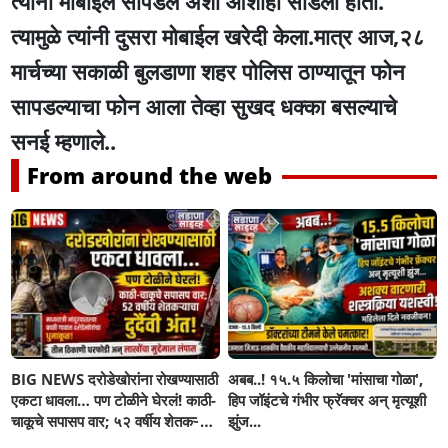
त्यांनी मोबाईल सापडेल अशी आशाही सोडली होती.
त्यामुळे त्यांनी दुसरा मोबाईल खरेदी केला.मात्र आज,२८
मार्चच्या सकाळी बुलडाणा शहर पोलिस ठाण्यातून फोन
सापडल्याचा फोन आला तेव्हा सुखद धक्का बसल्याचे
सनई म्हणाले..
From around the web
BIG NEWS दरोडेखोरांना रोखण्यासाठी
अबब..! १५.५ किलोचा 'मांसाचा गोळा',
एकटा धावला… पण टोळीने घेरलं! काठी-
हिप जॉइंटचे गंभीर फ्रॅक्चर अन् मृत्यूशी
चाकूचे सपासप वार; ५२ वर्षीय शेतकऱ्याचा
झुंज...
दुर्दैवी अंत!