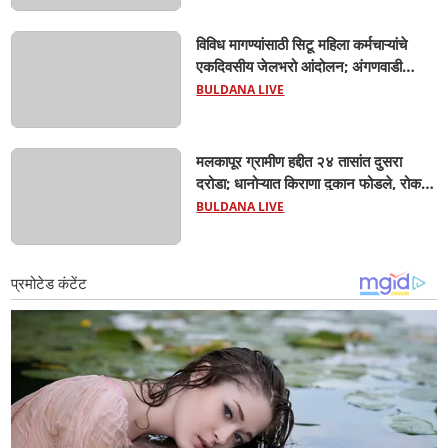
आरोप
विविध मागण्यांसाठी सिटू महिला कर्मचाऱ्यांचे
एकदिवसीय जेलभरो आंदोलन; अंगणवाडी
सेविका, मदतनीस, आशा वर्कर, पोषण आहार
BULDANA LIVE
कर्मचारी हजारोच्या संख्येने सहभागी..
मलकापूर ग्रामीण हद्दीत २४ तासांत दुसरा
दरोडा; धानोऱ्यात किराणा दुकान फोडले, रोकड
लंपास...
BULDANA LIVE