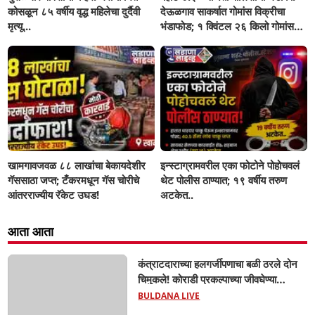
कोसळून ८५ वर्षीय वृद्ध महिलेचा दुर्दैवी
देऊळगाव साकर्षात गोमांस विक्रीचा
मृत्यू...
भंडाफोड; १ क्विंटल २६ किलो गोमांस
जप्त, दोघे गजाआड
खामगावजवळ ८८ लाखांचा बेकायदेशीर
इन्स्टाग्रामवरील एका फोटोने पोहोचवलं
गॅससाठा जप्त; टँकरमधून गॅस चोरीचे
थेट पोलीस ठाण्यात; १९ वर्षीय तरुण
आंतरराज्यीय रॅकेट उघड!
अटकेत..
आता आता
कंत्राटदाराच्या हलगर्जीपणाचा बळी ठरले दोन
चिमुकले! कोराडी प्रकल्पाच्या जीवघेण्या
खदाणीत बुडून मावस भावांचा दुर्दैवी मृत्यू; सुरक्षा
BULDANA LIVE
कुंपण, सूचना फलक नसल्याचा ग्रामस्थांचा