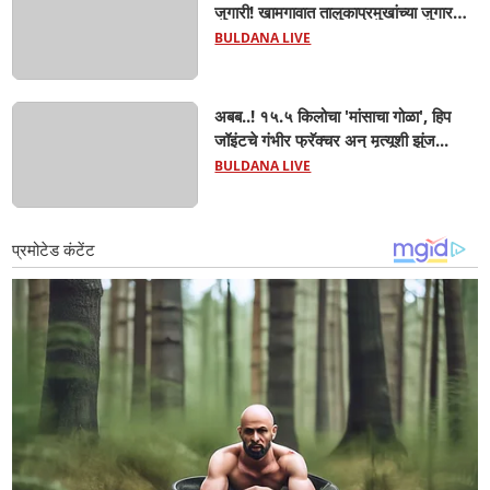
जुगारी! खामगावात तालुकाप्रमुखांच्या जुगार
अड्ड्यावर डीवायएसपी पथकाची धाड.. अंधारात
BULDANA LIVE
पळून गेला तालुकाप्रमुख; पण ६ जणांना
साडेआठ लाखांच्या मुद्देमालासह पकडले.....
अबब..! १५.५ किलोचा 'मांसाचा गोळा', हिप
जॉइंटचे गंभीर फ्रॅक्चर अन् मृत्यूशी झुंज...
BULDANA LIVE