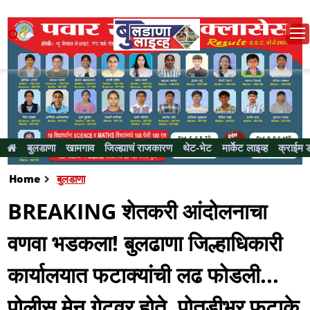
बुलडाणा
खामगाव
जिल्ह्याचं राजकारण
थेट-भेट
मार्केट लाइव्ह
क्राईम 
Home
बुलडाणा
BREAKING शेतकरी आंदोलनाचा
वणवा भडकला! बुलढाणा जिल्हाधिकारी
कार्यालयात फटाक्यांची लढ फोडली...
पोलीस मेन गेटवर होते, पोतडीभर फटाके