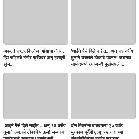
अबब..! १५.५ किलोचा 'मांसाचा गोळा',
'आईने पैसे दिले नाहीत... अन् १६ वर्षीय
हिप जॉइंटचे गंभीर फ्रॅक्चर अन् मृत्यूशी
मुलाने उचलले टोकाचे पाऊल! जळगाव
झुंज...
जामोदमध्ये खळबळ'! मुलांमधली
सहनशीलता संपली काय?
'आईने पैसे दिले नाहीत... अन् १६ वर्षीय
दोन मित्रांना वाचवताना २० वर्षीय
मुलाने उचलले टोकाचे पाऊल! जळगाव
युवकाचा दुर्दैवी मृत्यू; २२ तासांच्या
जामोदमध्ये खळबळ'! मुलांमधली
शोधमोहीमेनंतर मृतदेह सापडला