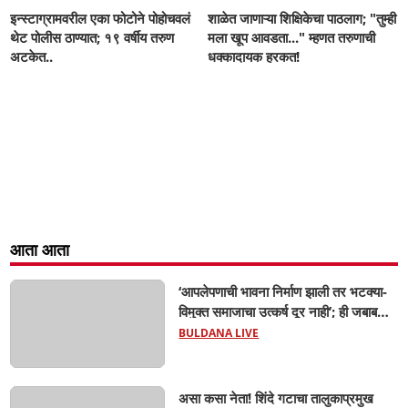
इन्स्टाग्रामवरील एका फोटोने पोहोचवलं
शाळेत जाणाऱ्या शिक्षिकेचा पाठलाग; "तुम्ही
थेट पोलीस ठाण्यात; १९ वर्षीय तरुण
मला खूप आवडता..." म्हणत तरुणाची
अटकेत..
धक्कादायक हरकत!
आता आता
‘आपलेपणाची भावना निर्माण झाली तर भटक्या-
विमुक्त समाजाचा उत्कर्ष दूर नाही’; ही जबाबदारी
केवळ सरकारची नाही,आपल्या सर्वांची !
BULDANA LIVE
सरसंघचालक मोहनजी भागवत यांचे प्रतिपादन!
असा कसा नेता! शिंदे गटाचा तालुकाप्रमुख