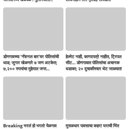
सहनशीलता संपली काय?
डोणगावच्या 'नॅशनल बार'वर पोलिसांची
हेल्मेट नाही, कागदपत्रे नाहीत, ट्रिपल
धाड; जुगार खेळणारे ७ जण अटकेत;
सीट... डोणगावात पोलिसांचा अचानक
७,२०० रुपयांचा मुद्देमाल जप्त...
धडाका; २० दुचाकीस्वार थेट जाळ्यात!
Breaking भरलं हो भरलं! येळगाव
मुसळधार पावसाचा कहर! घराची भिंत