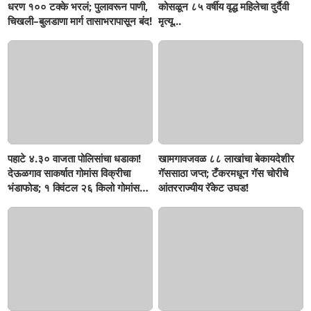
धरण १०० टक्के भरलं; पुलावरून पाणी,
कोसळून ८५ वर्षीय वृद्ध महिलेचा दुर्दैवी
चिखली–बुलडाणा मार्ग तासाभरापासून बंद!
मृत्यू...
पहाटे ४.३० वाजता पोलिसांचा धडाका!
खामगावजवळ ८८ लाखांचा बेकायदेशीर
देऊळगाव साकर्षात गोमांस विक्रीचा
गॅससाठा जप्त; टँकरमधून गॅस चोरीचे
भंडाफोड; १ क्विंटल २६ किलो गोमांस
आंतरराज्यीय रॅकेट उघड!
जप्त, दोघे गजाआड