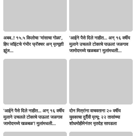
अबब..! १५.५ किलोचा 'मांसाचा गोळा',
'आईने पैसे दिले नाहीत... अन् १६ वर्षीय
हिप जॉइंटचे गंभीर फ्रॅक्चर अन् मृत्यूशी
मुलाने उचलले टोकाचे पाऊल! जळगाव
झुंज...
जामोदमध्ये खळबळ'! मुलांमधली
सहनशीलता संपली काय?
'आईने पैसे दिले नाहीत... अन् १६ वर्षीय
दोन मित्रांना वाचवताना २० वर्षीय
मुलाने उचलले टोकाचे पाऊल! जळगाव
युवकाचा दुर्दैवी मृत्यू; २२ तासांच्या
जामोदमध्ये खळबळ'! मुलांमधली
शोधमोहीमेनंतर मृतदेह सापडला
सहनशीलता संपली काय?