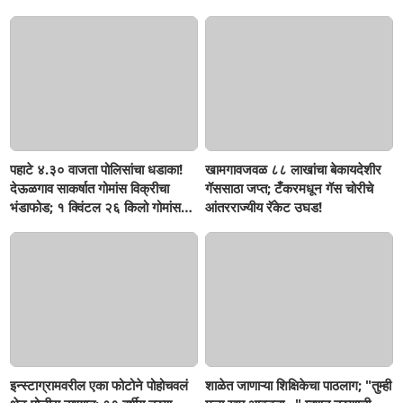
पहाटे ४.३० वाजता पोलिसांचा धडाका!
खामगावजवळ ८८ लाखांचा बेकायदेशीर
देऊळगाव साकर्षात गोमांस विक्रीचा
गॅससाठा जप्त; टँकरमधून गॅस चोरीचे
भंडाफोड; १ क्विंटल २६ किलो गोमांस
आंतरराज्यीय रॅकेट उघड!
जप्त, दोघे गजाआड
इन्स्टाग्रामवरील एका फोटोने पोहोचवलं
शाळेत जाणाऱ्या शिक्षिकेचा पाठलाग; "तुम्ही