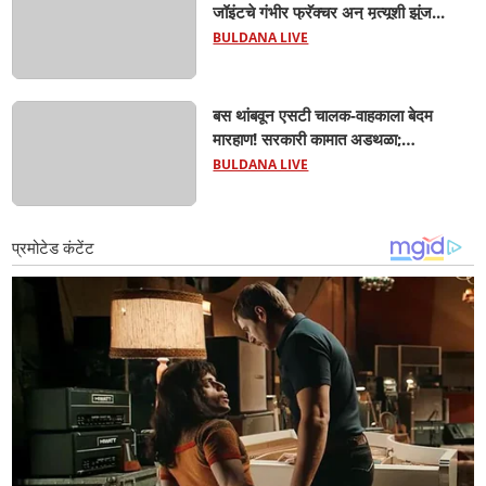
जॉइंटचे गंभीर फ्रॅक्चर अन् मृत्यूशी झुंज...
BULDANA LIVE
बस थांबवून एसटी चालक-वाहकाला बेदम
मारहाण! सरकारी कामात अडथळा;
प्रवाशांसमोर धिंगाणा घालणाऱ्या तिघांविरुद्ध
BULDANA LIVE
गुन्हा! 'हॉर्न का वाजवला?' या क्षुल्लक
कारणावरून संतापजनक प्रकार;