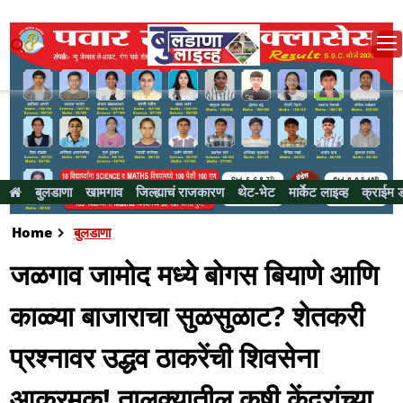
बुलडाणा
खामगाव
जिल्ह्याचं राजकारण
थेट-भेट
मार्केट लाइव्ह
क्राईम 
Home
बुलडाणा
जळगाव जामोद मध्ये बोगस बियाणे आणि
काळ्या बाजाराचा सुळसुळाट? शेतकरी
प्रश्नावर उद्धव ठाकरेंची शिवसेना
आक्रमक! तालुक्यातील कृषी केंद्रांच्या