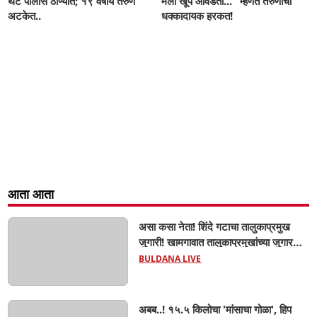
थेट पोलीस ठाण्यात; १९ वर्षीय तरुण
मला खूप आवडता..." म्हणत तरुणाची
अटकेत..
धक्कादायक हरकत!
आता आता
असा कसा नेता! शिंदे गटाचा तालुकाप्रमुख
जुगारी! खामगावात तालुकाप्रमुखांच्या जुगार
अड्ड्यावर डीवायएसपी पथकाची धाड.. अंधारात
BULDANA LIVE
पळून गेला तालुकाप्रमुख; पण ६ जणांना
साडेआठ लाखांच्या मुद्देमालासह पकडले.....
अबब..! १५.५ किलोचा 'मांसाचा गोळा', हिप