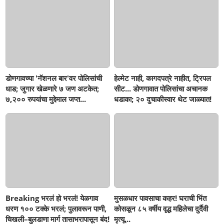
डोणगावच्या 'नॅशनल बार'वर पोलिसांची
हेल्मेट नाही, कागदपत्रे नाहीत, ट्रिपल
धाड; जुगार खेळणारे ७ जण अटकेत;
सीट... डोणगावात पोलिसांचा अचानक
७,२०० रुपयांचा मुद्देमाल जप्त...
धडाका; २० दुचाकीस्वार थेट जाळ्यात!
Breaking भरलं हो भरलं! येळगाव
मुसळधार पावसाचा कहर! घराची भिंत
धरण १०० टक्के भरलं; पुलावरून पाणी,
कोसळून ८५ वर्षीय वृद्ध महिलेचा दुर्दैवी
चिखली–बुलडाणा मार्ग तासाभरापासून बंद!
मृत्यू...