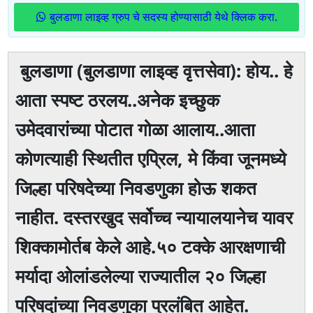
बुलडाणा लाइव्ह ग्रुप चे सदस्य होण्यासाठी येथे क्लिक करा.
बुलडाणा (बुलडाणा लाइव्ह वृत्तसेवा): होय.. हे
आता स्पष्ट ठरलय..अनेक इच्छुक
उमेदवारांच्या पोटात गोळा आलाय..आता
कोणत्याही स्थितीत एप्रिल, मे किंवा जूनमध्ये
जिल्हा परिषदेच्या निवडणुका होऊ शकत
नाहीत. दस्तरखुद सर्वोच्च न्यायालयानेच यावर
शिक्कामोर्तब केले आहे.५० टक्के आरक्षणाची
मर्यादा ओलांडलेल्या राज्यातील २० जिल्हा
परिषदांच्या निवडणुका प्रलंबित आहेत.