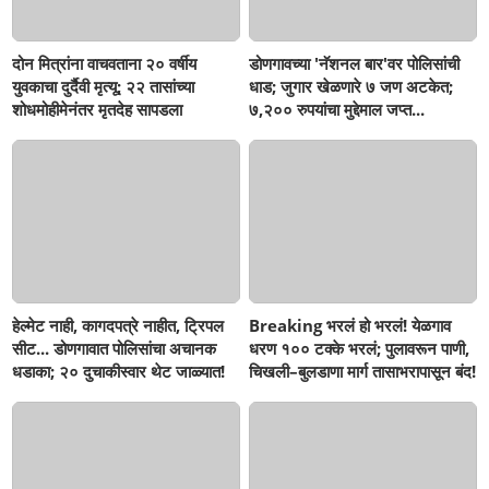
दोन मित्रांना वाचवताना २० वर्षीय
डोणगावच्या 'नॅशनल बार'वर पोलिसांची
युवकाचा दुर्दैवी मृत्यू; २२ तासांच्या
धाड; जुगार खेळणारे ७ जण अटकेत;
शोधमोहीमेनंतर मृतदेह सापडला
७,२०० रुपयांचा मुद्देमाल जप्त...
हेल्मेट नाही, कागदपत्रे नाहीत, ट्रिपल
Breaking भरलं हो भरलं! येळगाव
सीट... डोणगावात पोलिसांचा अचानक
धरण १०० टक्के भरलं; पुलावरून पाणी,
धडाका; २० दुचाकीस्वार थेट जाळ्यात!
चिखली–बुलडाणा मार्ग तासाभरापासून बंद!