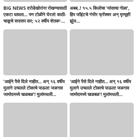
BIG NEWS दरोडेखोरांना रोखण्यासाठी
अबब..! १५.५ किलोचा 'मांसाचा गोळा',
एकटा धावला… पण टोळीने घेरलं! काठी-
हिप जॉइंटचे गंभीर फ्रॅक्चर अन् मृत्यूशी
चाकूचे सपासप वार; ५२ वर्षीय शेतकऱ्याचा
झुंज...
दुर्दैवी अंत!
'आईने पैसे दिले नाहीत... अन् १६ वर्षीय
'आईने पैसे दिले नाहीत... अन् १६ वर्षीय
मुलाने उचलले टोकाचे पाऊल! जळगाव
मुलाने उचलले टोकाचे पाऊल! जळगाव
जामोदमध्ये खळबळ'! मुलांमधली
जामोदमध्ये खळबळ'! मुलांमधली
सहनशीलता संपली काय?
सहनशीलता संपली काय?