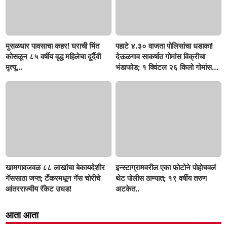
मुसळधार पावसाचा कहर! घराची भिंत
पहाटे ४.३० वाजता पोलिसांचा धडाका!
कोसळून ८५ वर्षीय वृद्ध महिलेचा दुर्दैवी
देऊळगाव साकर्षात गोमांस विक्रीचा
मृत्यू...
भंडाफोड; १ क्विंटल २६ किलो गोमांस
जप्त, दोघे गजाआड
खामगावजवळ ८८ लाखांचा बेकायदेशीर
इन्स्टाग्रामवरील एका फोटोने पोहोचवलं
गॅससाठा जप्त; टँकरमधून गॅस चोरीचे
थेट पोलीस ठाण्यात; १९ वर्षीय तरुण
आंतरराज्यीय रॅकेट उघड!
अटकेत..
आता आता