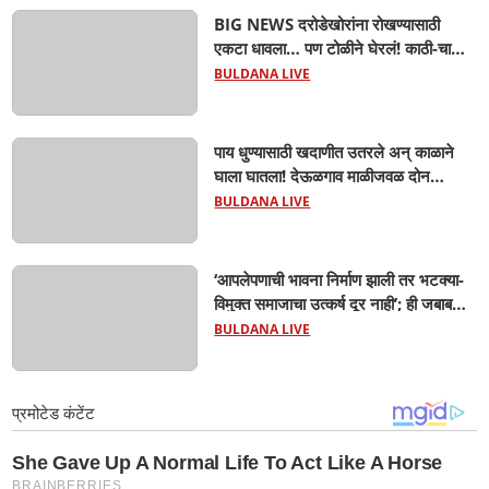
BIG NEWS दरोडेखोरांना रोखण्यासाठी
एकटा धावला… पण टोळीने घेरलं! काठी-चाकूचे
सपासप वार; ५२ वर्षीय शेतकऱ्याचा दुर्दैवी अंत!
BULDANA LIVE
पाय धुण्यासाठी खदाणीत उतरले अन् काळाने
घाला घातला! देऊळगाव माळीजवळ दोन
चिमुकल्यांचा बुडून दुर्दैवी मृत्यू; कोराडी प्रकल्प
BULDANA LIVE
परिसरात शोककळा
‘आपलेपणाची भावना निर्माण झाली तर भटक्या-
विमुक्त समाजाचा उत्कर्ष दूर नाही’; ही जबाबदारी
केवळ सरकारची नाही,आपल्या सर्वांची !
BULDANA LIVE
सरसंघचालक मोहनजी भागवत यांचे प्रतिपादन!