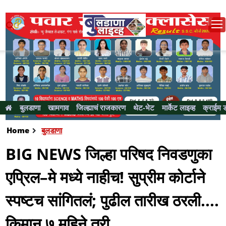
बुलडाणा
खामगाव
जिल्ह्याचं राजकारण
थेट-भेट
मार्केट लाइव्ह
क्राईम 
Home
बुलडाणा
BIG NEWS जिल्हा परिषद निवडणुका
एप्रिल–मे मध्ये नाहीच! सुप्रीम कोर्टाने
स्पष्टच सांगितलं; पुढील तारीख ठरली....
किमान ७ महिने तरी...