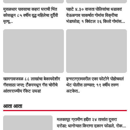
मुसळधार पावसाचा कहर! घराची भिंत
पहाटे ४.३० वाजता पोलिसांचा धडाका!
कोसळून ८५ वर्षीय वृद्ध महिलेचा दुर्दैवी
देऊळगाव साकर्षात गोमांस विक्रीचा
मृत्यू...
भंडाफोड; १ क्विंटल २६ किलो गोमांस
जप्त, दोघे गजाआड
खामगावजवळ ८८ लाखांचा बेकायदेशीर
इन्स्टाग्रामवरील एका फोटोने पोहोचवलं
गॅससाठा जप्त; टँकरमधून गॅस चोरीचे
थेट पोलीस ठाण्यात; १९ वर्षीय तरुण
आंतरराज्यीय रॅकेट उघड!
अटकेत..
आता आता
मलकापूर ग्रामीण हद्दीत २४ तासांत दुसरा
दरोडा; धानोऱ्यात किराणा दुकान फोडले, रोकड