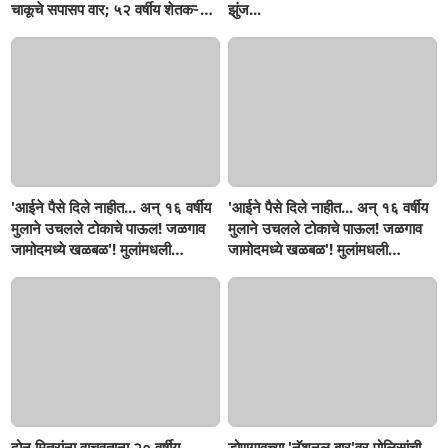
चाकूचे सपासप वार; ५२ वर्षीय शेतकऱ्याचा
झुंज...
दुर्दैवी अंत!
'आईने पैसे दिले नाहीत... अन् १६ वर्षीय
'आईने पैसे दिले नाहीत... अन् १६ वर्षीय
मुलाने उचलले टोकाचे पाऊल! जळगाव
मुलाने उचलले टोकाचे पाऊल! जळगाव
जामोदमध्ये खळबळ'! मुलांमधली
जामोदमध्ये खळबळ'! मुलांमधली
सहनशीलता संपली काय?
सहनशीलता संपली काय?
दोन मित्रांना वाचवताना २० वर्षीय
डोणगावच्या 'नॅशनल बार'वर पोलिसांची