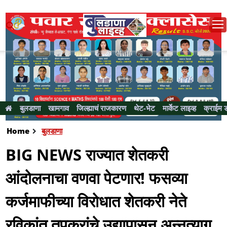
बुलडाणा
खामगाव
जिल्ह्याचं राजकारण
थेट-भेट
मार्केट लाइव्ह
क्राईम 
Home
बुलडाणा
BIG NEWS राज्यात शेतकरी
आंदोलनाचा वणवा पेटणार! फसव्या
कर्जमाफीच्या विरोधात शेतकरी नेते
रविकांत तूपकरांचे उद्यापासून अन्नत्याग