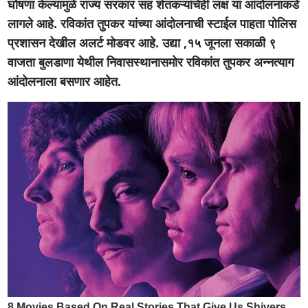
घोषणा केल्यामुळे राज्य सरकार सह शेतकऱ्यांचेही लक्ष या आंदोलनाकडे
लागले आहे. रविकांत तुपकर यांच्या आंदोलनाची स्टाईल पाहता पोलिस
प्रशासन देखील अलर्ट मोडवर आहे. उद्या ,१५ जूनला सकाळी ९
वाजता बुलडाणा येथील निवासस्थानासमोर रविकांत तुपकर अन्नत्याग
आंदोलनाला बसणार आहेत.