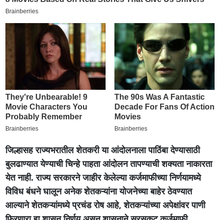
जिल्हासह राज्यभरातील शेतकरी या आंदोलनाला पाठिंबा देण्यासाठी
बुलढाण्यात येण्याची चिन्हे पाहता आंदोलन तापण्याची शक्यता नाकारता
येत नाही. राज्य सरकारने जाहीर केलेल्या कर्जमाफीच्या निर्णयामध्ये
विविध बंधने घालून अनेक शेतकऱ्यांना योजनेच्या बाहेर ठेवण्यात
आल्याने शेतकऱ्यांमध्ये प्रचंड रोष आहे, शेतकऱ्यांच्या अपेक्षांवर पाणी
फिरणारा हा शासन निर्णय असून शासनाने सरसकट कर्जमाफी