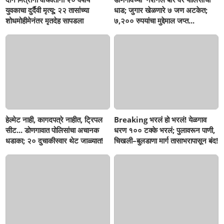
युवकाचा दुर्दैवी मृत्यू; २२ तासांच्या
धाड; जुगार खेळणारे ७ जण अटकेत;
शोधमोहीमेनंतर मृतदेह सापडला
७,२०० रुपयांचा मुद्देमाल जप्त...
हेल्मेट नाही, कागदपत्रे नाहीत, ट्रिपल
Breaking भरलं हो भरलं! येळगाव
सीट... डोणगावात पोलिसांचा अचानक
धरण १०० टक्के भरलं; पुलावरून पाणी,
धडाका; २० दुचाकीस्वार थेट जाळ्यात!
चिखली–बुलडाणा मार्ग तासाभरापासून बंद!