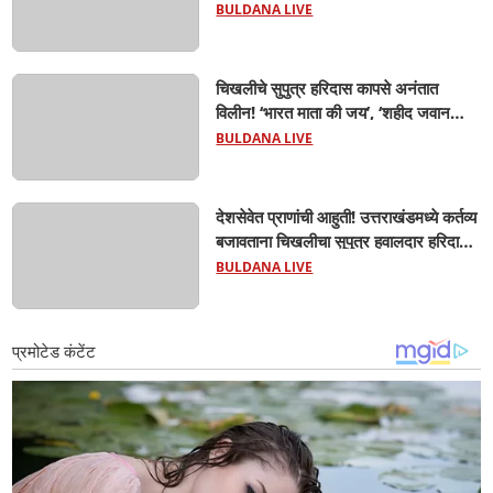
लंपास...
BULDANA LIVE
चिखलीचे सुपुत्र हरिदास कापसे अनंतात
विलीन! ‘भारत माता की जय’, ‘शहीद जवान
अमर रहे’च्या घोषणांनी आसमंत दुमदुमला;
BULDANA LIVE
शासकीय इतमामात वीर जवानाला अखेरचा
निरोप! शेवटचा निरोप देण्यासाठी जनसागर
उसळला...
देशसेवेत प्राणांची आहुती! उत्तराखंडमध्ये कर्तव्य
बजावताना चिखलीचा सुपुत्र हवालदार हरिदास
कापसेंचा मृत्यू; मुलीच्या वाढदिवशी ऑनलाइन
BULDANA LIVE
भेट पाठवली, केक कापताना व्हिडिओ कॉल केला
पण...सगळ संपलं होत..!