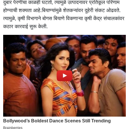
दुबार पेरणीचा काळही घटतो, त्यामुळे उत्पादनावर प्रतिकूल परिणाम
होण्याची शक्यता आहे.बियाण्यांमुळे शेतकऱ्यांवर दुहेरी संकट ओढवते.
त्यामुळे, कृषी विभागाने बाेगस बियाणे विकणाऱ्या कृषी केंद्र संचालकांवर
कठार कारवाई सुरू केली.