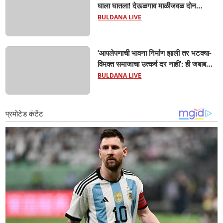
घाला घातला! देऊळगाव माळीजवळ दोन
चिमुकल्यांचा बुडून दुर्दैवी मृत्यू; कोराडी प्रकल्प
BULDANA LIVE
परिसरात शोककळा
‘आपलेपणाची भावना निर्माण झाली तर भटक्या-
विमुक्त समाजाचा उत्कर्ष दूर नाही’; ही जबाबदारी
केवळ सरकारची नाही,आपल्या सर्वांची !
BULDANA LIVE
सरसंघचालक मोहनजी भागवत यांचे प्रतिपादन!