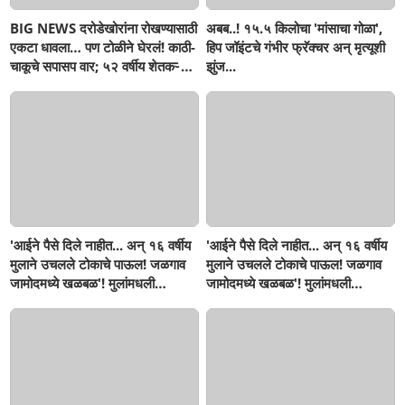
BIG NEWS दरोडेखोरांना रोखण्यासाठी
अबब..! १५.५ किलोचा 'मांसाचा गोळा',
एकटा धावला… पण टोळीने घेरलं! काठी-
हिप जॉइंटचे गंभीर फ्रॅक्चर अन् मृत्यूशी
चाकूचे सपासप वार; ५२ वर्षीय शेतकऱ्याचा
झुंज...
दुर्दैवी अंत!
'आईने पैसे दिले नाहीत... अन् १६ वर्षीय
'आईने पैसे दिले नाहीत... अन् १६ वर्षीय
मुलाने उचलले टोकाचे पाऊल! जळगाव
मुलाने उचलले टोकाचे पाऊल! जळगाव
जामोदमध्ये खळबळ'! मुलांमधली
जामोदमध्ये खळबळ'! मुलांमधली
सहनशीलता संपली काय?
सहनशीलता संपली काय?