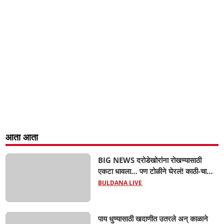
आता आता
BIG NEWS दरोडेखोरांना रोखण्यासाठी
एकटा धावला… पण टोळीने घेरलं! काठी-चाकूचे
सपासप वार; ५२ वर्षीय शेतकऱ्याचा दुर्दैवी अंत!
BULDANA LIVE
पाय धुण्यासाठी खदाणीत उतरले अन् काळाने