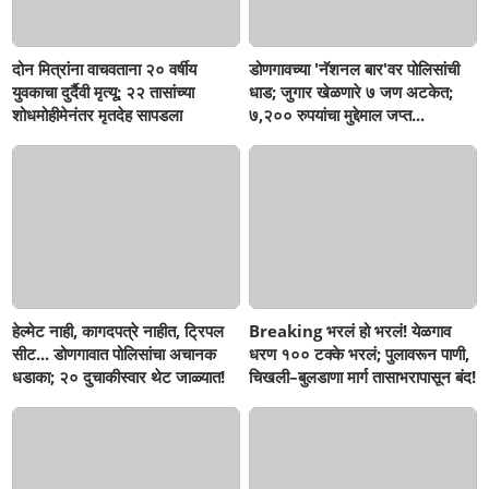
दोन मित्रांना वाचवताना २० वर्षीय
डोणगावच्या 'नॅशनल बार'वर पोलिसांची
युवकाचा दुर्दैवी मृत्यू; २२ तासांच्या
धाड; जुगार खेळणारे ७ जण अटकेत;
शोधमोहीमेनंतर मृतदेह सापडला
७,२०० रुपयांचा मुद्देमाल जप्त...
हेल्मेट नाही, कागदपत्रे नाहीत, ट्रिपल
Breaking भरलं हो भरलं! येळगाव
सीट... डोणगावात पोलिसांचा अचानक
धरण १०० टक्के भरलं; पुलावरून पाणी,
धडाका; २० दुचाकीस्वार थेट जाळ्यात!
चिखली–बुलडाणा मार्ग तासाभरापासून बंद!