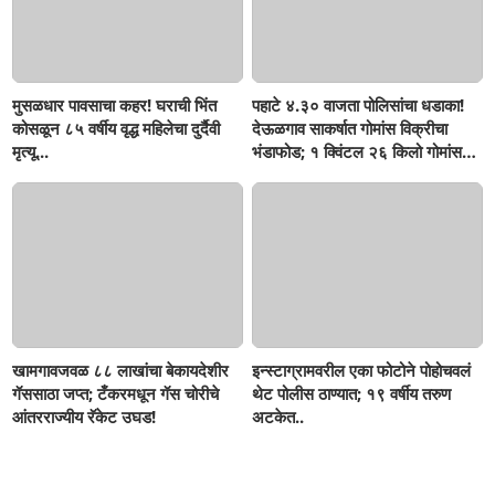
मुसळधार पावसाचा कहर! घराची भिंत
पहाटे ४.३० वाजता पोलिसांचा धडाका!
कोसळून ८५ वर्षीय वृद्ध महिलेचा दुर्दैवी
देऊळगाव साकर्षात गोमांस विक्रीचा
मृत्यू...
भंडाफोड; १ क्विंटल २६ किलो गोमांस
जप्त, दोघे गजाआड
खामगावजवळ ८८ लाखांचा बेकायदेशीर
इन्स्टाग्रामवरील एका फोटोने पोहोचवलं
गॅससाठा जप्त; टँकरमधून गॅस चोरीचे
थेट पोलीस ठाण्यात; १९ वर्षीय तरुण
आंतरराज्यीय रॅकेट उघड!
अटकेत..