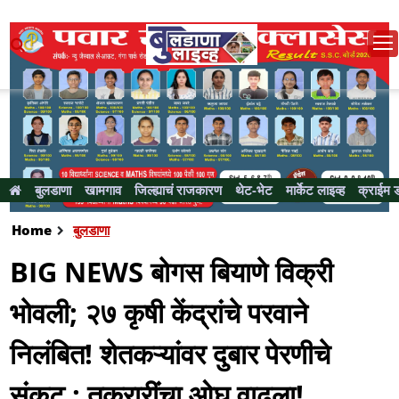
बुलडाणा
खामगाव
जिल्ह्याचं राजकारण
थेट-भेट
मार्केट लाइव्ह
क्राईम 
Home
बुलडाणा
BIG NEWS बाेगस बियाणे विक्री
भाेवली; २७ कृषी केंद्रांचे परवाने
निलंबित! शेतकऱ्यांवर दुबार पेरणीचे
संकट ; तक्रारींचा ओघ वाढला!