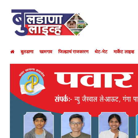
बुलडाणा
खामगाव
जिल्ह्याचं राजकारण
थेट-भेट
मार्केट लाइव्ह