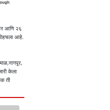
्टीवर आणि २६
े पोहचला आहे.
माळ,नागपूर,
जारी केला
्यक ती