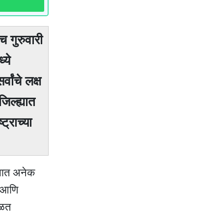
च गुरुवारी
्ये
ांचे लक्ष
िल्ह्यात
्राच्या
वसात अनेक
र आणि
सळत