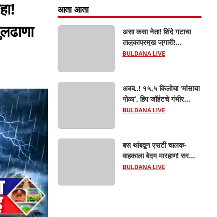
हा!
आता आता
बुलढाणा
असा कसा नेता! शिंदे गटाचा
तालुकाप्रमुख जुगारी!
खामगावात तालुकाप्रमुखांच्या
BULDANA LIVE
जुगार अड्ड्यावर डीवायएसपी
पथकाची धाड.. अंधारात पळून
गेला तालुकाप्रमुख; पण ६
अबब..! १५.५ किलोचा 'मांसाचा
जणांना साडेआठ लाखांच्या
गोळा', हिप जॉइंटचे गंभीर
मुद्देमालासह पकडले.....
फ्रॅक्चर अन् मृत्यूशी झुंज...
BULDANA LIVE
बस थांबवून एसटी चालक-
वाहकाला बेदम मारहाण! सरकारी
कामात अडथळा; प्रवाशांसमोर
BULDANA LIVE
धिंगाणा घालणाऱ्या तिघांविरुद्ध
गुन्हा! 'हॉर्न का वाजवला?' या
क्षुल्लक कारणावरून संतापजनक
प्रकार;