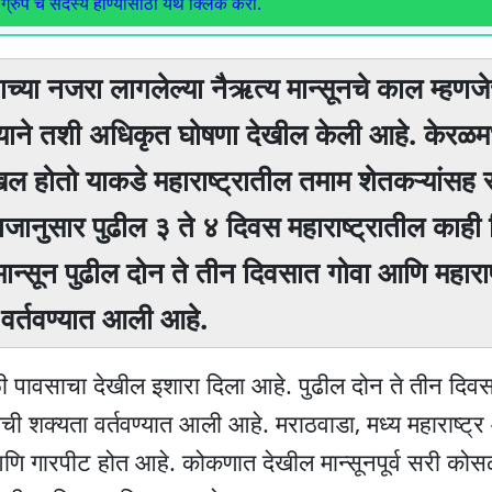
ग्रुप चे सदस्य होण्यासाठी येथे क्लिक करा.
ेशाच्या नजरा लागलेल्या नैऋत्य मान्सूनचे काल म्हणजे
याने तशी अधिकृत घोषणा देखील केली आहे. केरळमध
 होतो याकडे महाराष्ट्रातील तमाम शेतकऱ्यांसह सर्व
ाजानुसार पुढील ३ ते ४ दिवस महाराष्ट्रातील काही ज
सून पुढील दोन ते तीन दिवसात गोवा आणि महाराष्ट
 वर्तवण्यात आली आहे.
दळी पावसाचा देखील इशारा दिला आहे. पुढील दोन ते तीन दि
ी शक्यता वर्तवण्यात आली आहे. मराठवाडा, मध्य महाराष्ट्
ाऊस आणि गारपीट होत आहे. कोकणात देखील मान्सूनपूर्व सरी को