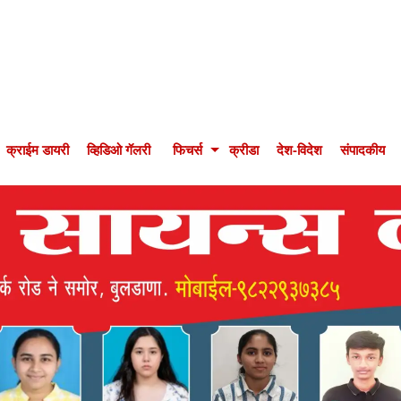
क्राईम डायरी
व्हिडिओ गॅलरी
फिचर्स
क्रीडा
देश-विदेश
संपादकीय