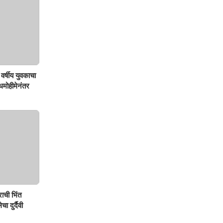
वर्षीय युवकाचा
शोधमोहीमेनंतर
ाची भिंत
ा दुर्दैवी