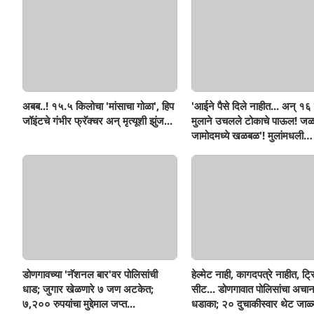
अबब..! १५.५ किलोचा 'मांसाचा गोळा', हिप
'आईने पैसे दिले नाहीत... अन् १६ व
जॉइंटचे गंभीर फ्रॅक्चर अन् मृत्यूशी झुंज...
मुलाने उचलले टोकाचे पाऊल! जळ
जामोदमध्ये खळबळ'! मुलांमधली
सहनशीलता संपली काय?
डोणगावच्या 'नॅशनल बार'वर पोलिसांची
हेल्मेट नाही, कागदपत्रे नाहीत, ट्
धाड; जुगार खेळणारे ७ जण अटकेत;
सीट... डोणगावात पोलिसांचा अचा
७,२०० रुपयांचा मुद्देमाल जप्त...
धडाका; २० दुचाकीस्वार थेट जाळ्