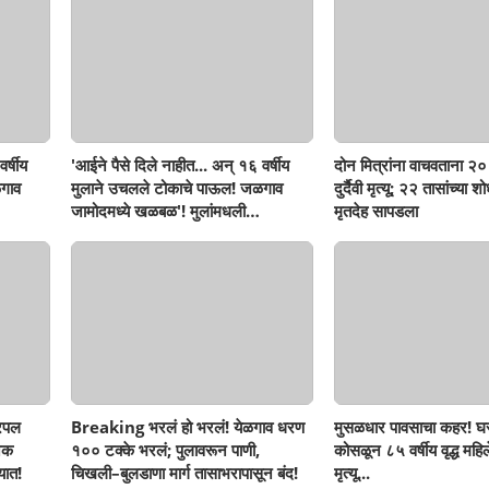
र्षीय
'आईने पैसे दिले नाहीत... अन् १६ वर्षीय
दोन मित्रांना वाचवताना २० 
गाव
मुलाने उचलले टोकाचे पाऊल! जळगाव
दुर्दैवी मृत्यू; २२ तासांच्या 
जामोदमध्ये खळबळ'! मुलांमधली
मृतदेह सापडला
सहनशीलता संपली काय?
रिपल
Breaking भरलं हो भरलं! येळगाव धरण
मुसळधार पावसाचा कहर! घर
नक
१०० टक्के भरलं; पुलावरून पाणी,
कोसळून ८५ वर्षीय वृद्ध महिलेच
यात!
चिखली–बुलडाणा मार्ग तासाभरापासून बंद!
मृत्यू...