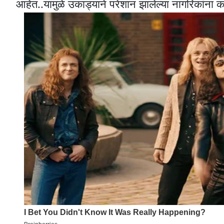
आहेत..यामुळे उकाड्याने परेशान झालेल्या नागरिकांना 