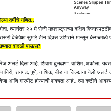
गेल्या वर्षीचे गणित..
होता. त्यानंतर २५ मे रोजी महाराष्ट्राच्या दक्षिण किनारपट
रासरी वेळेपेक्षा सुमारे तीन दिवस उशिराने मान्सून केरळमध्य
ढाण्यात वादळी पाऊस?
 ऑरेंज अलर्ट दिला आहे. शिवाय बुलढाणा, वाशिम ,अकोला, यवत
त्नागिरी, रायगड, पुणे, नाशिक, बीड या जिल्ह्यांना येलो अलर्ट 
 विजा आणि गारपीट होण्याची शक्यता आहे.. त्या दृष्टीने आवश