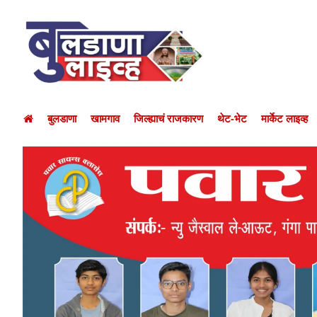
बुलडाणा
खामगाव
जिल्ह्याचं राजकारण
थेट-भेट
मार्केट लाइव्ह