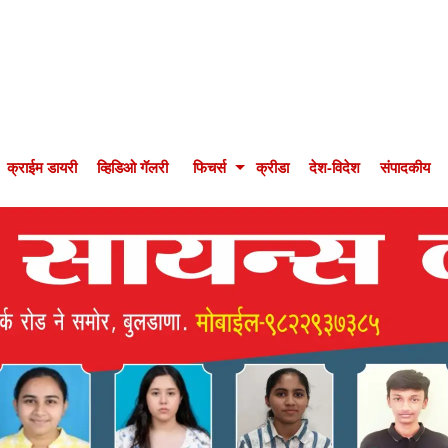
क्राईम डायरी
व्हिडिओ गॅलरी
फिचर्स
क्रीडा
देश-विदेश
संपादकीय