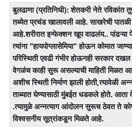
बुलढाणा (प्रतिनिधी): शेतकरी नेते रविकांत तुप
तब्येत प्रचंड खालावली आहे. साखरेची पात
आहे.शरीरात इन्फेक्शन खूप वाढलंय.. पांढऱ्या
त्यांना "हायपोग्लासेमिया" होऊन कोमात जाण्या
परिस्थिती एवढी गंभीर होऊनही सरकार दखल घ
वेगळंच काही सुरू असल्याची माहिती मिळत आहे.
अशीच स्थिती निर्माण झाली होती,त्यावेळी अन्
ताब्यात घेण्यासाठी मुंबईत धडकले होते. आता
.त्यामुळे अन्नत्याग आंदोलन सुरूच ठेवत ते 
विश्वसनीय सूत्रांकडून मिळते आहे.