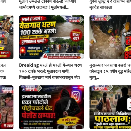
गाव
मुलाने उचलले टोकाचे पाऊल! जळगाव
दुर्दैवी मृत्यू; २२ तासांच्या 
जामोदमध्ये खळबळ'! मुलांमधली
मृतदेह सापडला
सहनशीलता संपली काय?
रिपल
Breaking भरलं हो भरलं! येळगाव धरण
मुसळधार पावसाचा कहर! घर
नक
१०० टक्के भरलं; पुलावरून पाणी,
कोसळून ८५ वर्षीय वृद्ध महिलेच
यात!
चिखली–बुलडाणा मार्ग तासाभरापासून बंद!
मृत्यू...