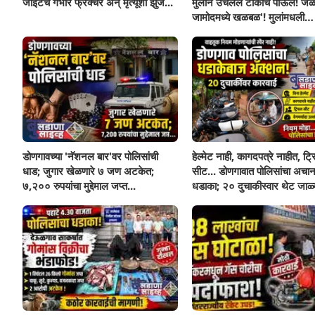
जॉइंटचे गंभीर फ्रॅक्चर अन् मृत्यूशी झुंज...
मुलाने उचलले टोकाचे पाऊल! जळ
जामोदमध्ये खळबळ'! मुलांमधली
सहनशीलता संपली काय?
डोणगावच्या 'नॅशनल बार'वर पोलिसांची
हेल्मेट नाही, कागदपत्रे नाहीत, ट्
धाड; जुगार खेळणारे ७ जण अटकेत;
सीट... डोणगावात पोलिसांचा अचा
७,२०० रुपयांचा मुद्देमाल जप्त...
धडाका; २० दुचाकीस्वार थेट जाळ्