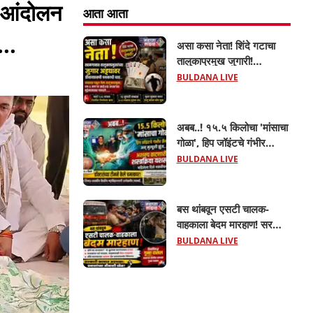
ग आंदोलन
आता आता
...
असा कसा नेता! शिंदे गटाचा
तालुकाप्रमुख जुगारी!
खामगावात तालुकाप्रमुखांच्या
BULDANA LIVE
जुगार अड्ड्यावर डीवायएसपी
पथकाची धाड.. अंधारात पळून
गेला तालुकाप्रमुख; पण ६
अबब..! १५.५ किलोचा 'मांसाचा
जणांना साडेआठ लाखांच्या
गोळा', हिप जॉइंटचे गंभीर
मुद्देमालासह पकडले.....
फ्रॅक्चर अन् मृत्यूशी झुंज...
BULDANA LIVE
बस थांबवून एसटी चालक-
वाहकाला बेदम मारहाण! सरकारी
कामात अडथळा; प्रवाशांसमोर
BULDANA LIVE
धिंगाणा घालणाऱ्या तिघांविरुद्ध
गुन्हा! 'हॉर्न का वाजवला?' या
क्षुल्लक कारणावरून संतापजनक
प्रकार;