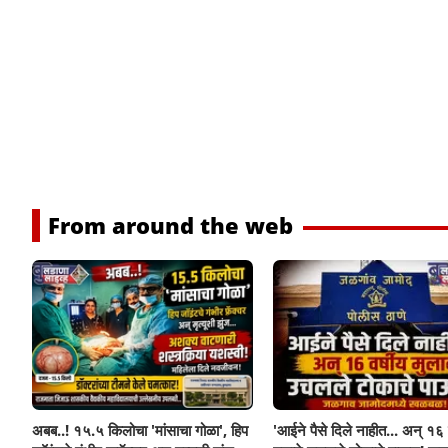
From around the web
अबब..! १५.५ किलोचा 'मांसाचा गोळा', हिप
'आईने पैसे दिले नाहीत... अन् १६ व