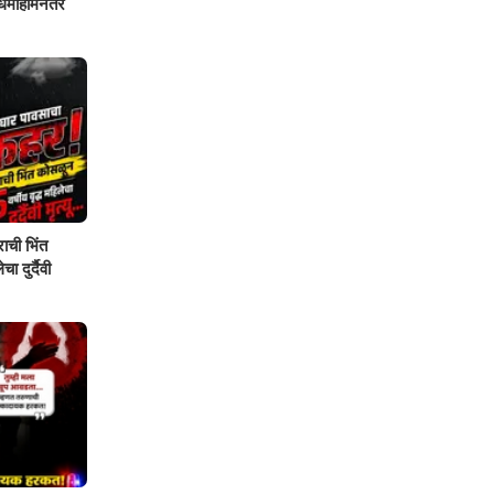
शोधमोहीमेनंतर
ाची भिंत
ा दुर्दैवी