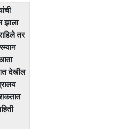
ांची
म झाला
राहिले तर
रम्यान
त आता
नात देखील
त्रालय
ु शकतात
ाहिती