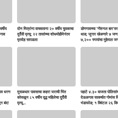
र्षीय
दोन मित्रांना वाचवताना २० वर्षीय युवकाचा
डोणगावच्या 'नॅशनल बार'वर 
गाव
दुर्दैवी मृत्यू; २२ तासांच्या शोधमोहीमेनंतर
धाड; जुगार खेळणारे ७ ज
मृतदेह सापडला
७,२०० रुपयांचा मुद्देमाल जप्
ाव धरण
मुसळधार पावसाचा कहर! घराची भिंत
पहाटे ४.३० वाजता पोलिसां
कोसळून ८५ वर्षीय वृद्ध महिलेचा दुर्दैवी
देऊळगाव साकर्षात गोमांस व
न बंद!
मृत्यू...
भंडाफोड; १ क्विंटल २६ किल
दोघे गजाआड