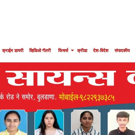
क्राईम डायरी
व्हिडिओ गॅलरी
फिचर्स
क्रीडा
देश-विदेश
संपादकीय