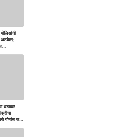
पोलिसांची
ण अटकेत;
त...
चा धडाका!
िक्रीचा
ो गोमांस जप्त,