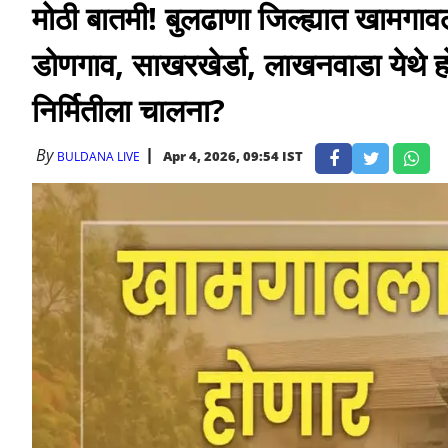
मोठी बातमी! बुलढाणा जिल्ह्यात खामगावल
डोणगाव, साखरखेर्डा, लाखनवाडा येथे ह
निर्मितीला चालना?
By
Apr 4, 2026, 09:54 IST
BULDANA LIVE