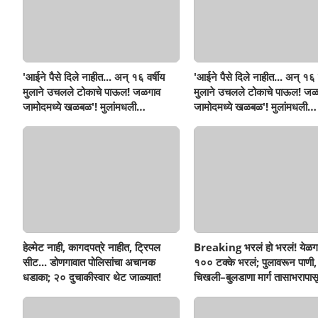
'आईने पैसे दिले नाहीत... अन् १६ वर्षीय
'आईने पैसे दिले नाहीत... अन् १६ व
मुलाने उचलले टोकाचे पाऊल! जळगाव
मुलाने उचलले टोकाचे पाऊल! जळ
जामोदमध्ये खळबळ'! मुलांमधली
जामोदमध्ये खळबळ'! मुलांमधली
सहनशीलता संपली काय?
सहनशीलता संपली काय?
हेल्मेट नाही, कागदपत्रे नाहीत, ट्रिपल
Breaking भरलं हो भरलं! येळग
सीट... डोणगावात पोलिसांचा अचानक
१०० टक्के भरलं; पुलावरून पाणी,
धडाका; २० दुचाकीस्वार थेट जाळ्यात!
चिखली–बुलडाणा मार्ग तासाभरापासू