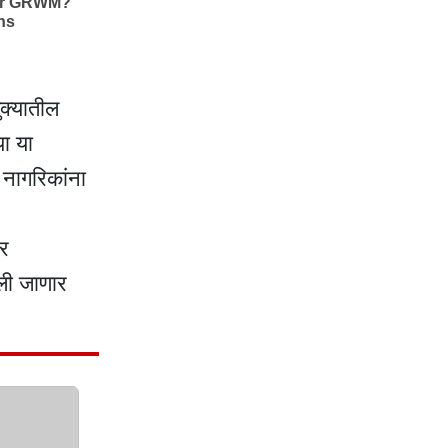
ुक्यातील
ा या
 नागरिकांना
पर
ेली जाणार