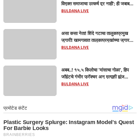
विमुक्त समाजाचा उत्कर्ष दूर नाही’; ही जबाबदारी
केवळ सरकारची नाही,आपल्या सर्वांची !
BULDANA LIVE
सरसंघचालक मोहनजी भागवत यांचे प्रतिपादन!
असा कसा नेता! शिंदे गटाचा तालुकाप्रमुख
जुगारी! खामगावात तालुकाप्रमुखांच्या जुगार
अड्ड्यावर डीवायएसपी पथकाची धाड.. अंधारात
BULDANA LIVE
पळून गेला तालुकाप्रमुख; पण ६ जणांना
साडेआठ लाखांच्या मुद्देमालासह पकडले.....
अबब..! १५.५ किलोचा 'मांसाचा गोळा', हिप
जॉइंटचे गंभीर फ्रॅक्चर अन् मृत्यूशी झुंज...
BULDANA LIVE