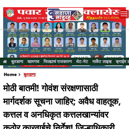
बुलडाणा
खामगाव
जिल्ह्याचं राजकारण
थेट-भेट
मार्केट लाइव्ह
क्राईम 
Home
बुलडाणा
मोठी बातमी! गोवंश संरक्षणासाठी
मार्गदर्शक सूचना जाहिर; अवैध वाहतूक,
कत्तल व अनधिकृत कत्तलखान्यांवर
कठोर कारवाईचे निर्देश! जिल्हाधिकारी