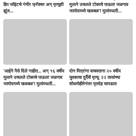
हिप जॉइंटचे गंभीर फ्रॅक्चर अन् मृत्यूशी
मुलाने उचलले टोकाचे पाऊल! जळगाव
झुंज...
जामोदमध्ये खळबळ'! मुलांमधली
सहनशीलता संपली काय?
'आईने पैसे दिले नाहीत... अन् १६ वर्षीय
दोन मित्रांना वाचवताना २० वर्षीय
मुलाने उचलले टोकाचे पाऊल! जळगाव
युवकाचा दुर्दैवी मृत्यू; २२ तासांच्या
जामोदमध्ये खळबळ'! मुलांमधली
शोधमोहीमेनंतर मृतदेह सापडला
सहनशीलता संपली काय?