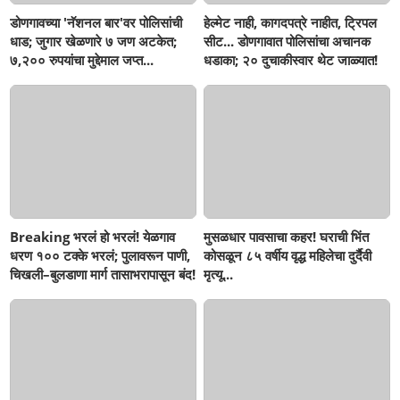
डोणगावच्या 'नॅशनल बार'वर पोलिसांची
हेल्मेट नाही, कागदपत्रे नाहीत, ट्रिपल
धाड; जुगार खेळणारे ७ जण अटकेत;
सीट... डोणगावात पोलिसांचा अचानक
७,२०० रुपयांचा मुद्देमाल जप्त...
धडाका; २० दुचाकीस्वार थेट जाळ्यात!
Breaking भरलं हो भरलं! येळगाव
मुसळधार पावसाचा कहर! घराची भिंत
धरण १०० टक्के भरलं; पुलावरून पाणी,
कोसळून ८५ वर्षीय वृद्ध महिलेचा दुर्दैवी
चिखली–बुलडाणा मार्ग तासाभरापासून बंद!
मृत्यू...