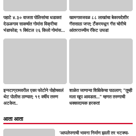
पहाटे ४.३० वाजता पोलिसांचा धडाका!
खामगावजवळ ८८ लाखांचा बेकायदेशीर
देऊळगाव साकर्षात गोमांस विक्रीचा
गॅससाठा जप्त; टँकरमधून गॅस चोरीचे
भंडाफोड; १ क्विंटल २६ किलो गोमांस
आंतरराज्यीय रॅकेट उघड!
जप्त, दोघे गजाआड
इन्स्टाग्रामवरील एका फोटोने पोहोचवलं
शाळेत जाणाऱ्या शिक्षिकेचा पाठलाग; "तुम्ही
थेट पोलीस ठाण्यात; १९ वर्षीय तरुण
मला खूप आवडता..." म्हणत तरुणाची
अटकेत..
धक्कादायक हरकत!
आता आता
‘आपलेपणाची भावना निर्माण झाली तर भटक्या-