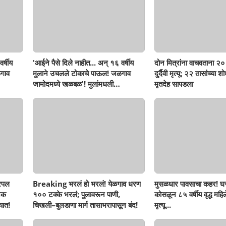
र्षीय
'आईने पैसे दिले नाहीत... अन् १६ वर्षीय
दोन मित्रांना वाचवताना २० 
गाव
मुलाने उचलले टोकाचे पाऊल! जळगाव
दुर्दैवी मृत्यू; २२ तासांच्या 
जामोदमध्ये खळबळ'! मुलांमधली
मृतदेह सापडला
सहनशीलता संपली काय?
रिपल
Breaking भरलं हो भरलं! येळगाव धरण
मुसळधार पावसाचा कहर! घर
नक
१०० टक्के भरलं; पुलावरून पाणी,
कोसळून ८५ वर्षीय वृद्ध महिलेच
यात!
चिखली–बुलडाणा मार्ग तासाभरापासून बंद!
मृत्यू...