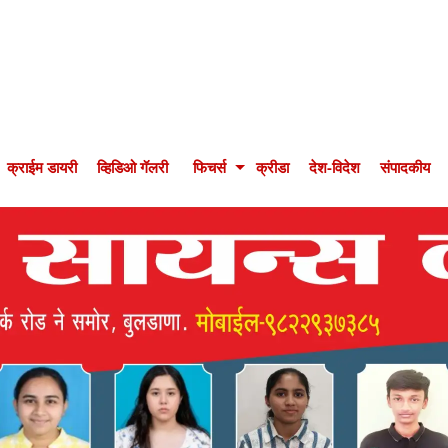
क्राईम डायरी
व्हिडिओ गॅलरी
फिचर्स
क्रीडा
देश-विदेश
संपादकीय