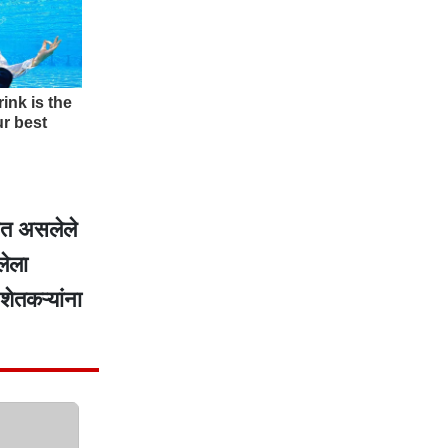
ळत असलेले
लेला
ेतकऱ्यांना