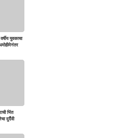
वर्षीय युवकाचा
शोधमोहीमेनंतर
ाची भिंत
ा दुर्दैवी