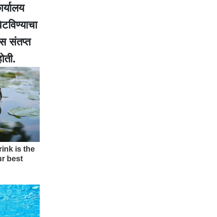
र्यालय
ेटविण्याचा
स संतप्त
होती.