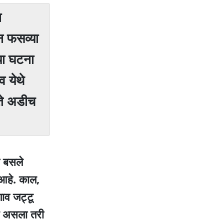
ा
न फसव्या
या घटना
 येथे
 ते अडीच
ा बसले
 आहे. काल,
ाव जट्टू
ात असला तरी