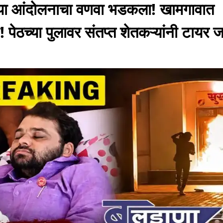
या आंदोलनाचा वणवा भडकला! खामगावात
पेठच्या पुलावर संतप्त शेतकऱ्यांनी टायर ज