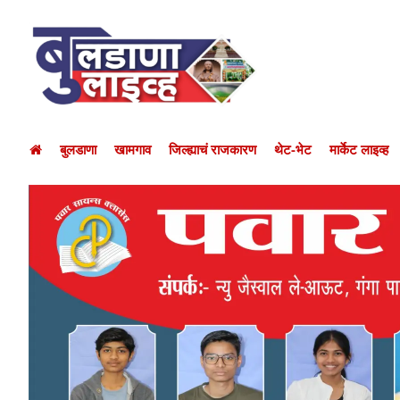
बुलडाणा
खामगाव
जिल्ह्याचं राजकारण
थेट-भेट
मार्केट लाइव्ह