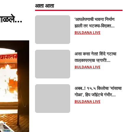
आता आता
ाळले...
‘आपलेपणाची भावना निर्माण
झाली तर भटक्या-विमुक्त
समाजाचा उत्कर्ष दूर नाही’; ही
BULDANA LIVE
जबाबदारी केवळ सरकारची
नाही,आपल्या सर्वांची !
सरसंघचालक मोहनजी भागवत
असा कसा नेता! शिंदे गटाचा
यांचे प्रतिपादन!
तालुकाप्रमुख जुगारी!
खामगावात तालुकाप्रमुखांच्या
BULDANA LIVE
जुगार अड्ड्यावर डीवायएसपी
पथकाची धाड.. अंधारात पळून
गेला तालुकाप्रमुख; पण ६
अबब..! १५.५ किलोचा 'मांसाचा
जणांना साडेआठ लाखांच्या
गोळा', हिप जॉइंटचे गंभीर
मुद्देमालासह पकडले.....
फ्रॅक्चर अन् मृत्यूशी झुंज...
BULDANA LIVE