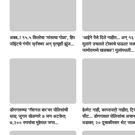
अबब..! १५.५ किलोचा 'मांसाचा गोळा', हिप
'आईने पैसे दिले नाहीत... अन् १६ व
जॉइंटचे गंभीर फ्रॅक्चर अन् मृत्यूशी झुंज...
मुलाने उचलले टोकाचे पाऊल! जळ
जामोदमध्ये खळबळ'! मुलांमधली
सहनशीलता संपली काय?
डोणगावच्या 'नॅशनल बार'वर पोलिसांची
हेल्मेट नाही, कागदपत्रे नाहीत, ट्
धाड; जुगार खेळणारे ७ जण अटकेत;
सीट... डोणगावात पोलिसांचा अचा
७,२०० रुपयांचा मुद्देमाल जप्त...
धडाका; २० दुचाकीस्वार थेट जाळ्