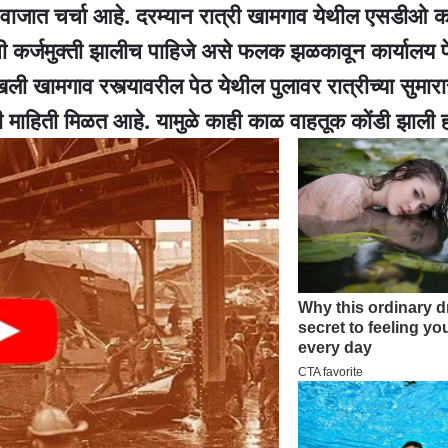
वाजात चर्चा आहे. दरम्यान रात्री खामगाव येथील एसडीओ का
ांची कर्जमुक्ती झालीच पाहिजे असे फलक झळकावून कार्यालय प
ी खामगाव रस्त्यावरील पेठ येथील पुलावर रात्रीच्या सुमारा
ची माहिती मिळत आहे. यामुळे काही काळ वाहतूक कोंडी झाली 