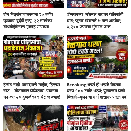
दोन मित्रांना वाचवताना २० वर्षीय
डोणगावच्या 'नॅशनल बार'वर पोलिसांची
युवकाचा दुर्दैवी मृत्यू; २२ तासांच्या
धाड; जुगार खेळणारे ७ जण अटकेत;
शोधमोहीमेनंतर मृतदेह सापडला
७,२०० रुपयांचा मुद्देमाल जप्त...
हेल्मेट नाही, कागदपत्रे नाहीत, ट्रिपल
Breaking भरलं हो भरलं! येळगाव
सीट... डोणगावात पोलिसांचा अचानक
धरण १०० टक्के भरलं; पुलावरून पाणी,
धडाका; २० दुचाकीस्वार थेट जाळ्यात!
चिखली–बुलडाणा मार्ग तासाभरापासून बंद!