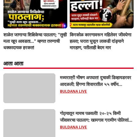
शाळेत जाणाऱ्या शिक्षिकेचा पाठलाग; "तुम्ही
किरकोळ कारणावरून महिलेवर जीवघेणा
मला खूप आवडता..." म्हणत तरुणाची
हल्ला; घरात घुसून लाकडी दांड्याने
धक्कादायक हरकत!
मारहाण, पतीलाही बेदम मार
आता आता
मध्यरात्री भीषण अपघात! दुचाकी डिव्हायडरवर
आदळली; हिंगणा शिवारातील ५५ वर्षीय
शेतकऱ्याचा जागीच मृत्यू! खांडवी–हिंगणा मार्गावर
BULDANA LIVE
काळाचा घाला; रात्री घरी परतताना घडली
दुर्दैवी घटना
गोठ्यातून मायच पळवली! २०-२५ किमी
जीवावरचा पाठलाग; खामगाव ग्रामीण पोलिसांनी
गाय वाचवली, चोरटे मात्र अंधाराचा फायदा
BULDANA LIVE
घेऊन पसार!