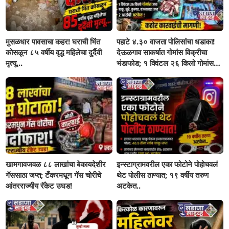
मुसळधार पावसाचा कहर! घराची भिंत
पहाटे ४.३० वाजता पोलिसांचा धडाका!
कोसळून ८५ वर्षीय वृद्ध महिलेचा दुर्दैवी
देऊळगाव साकर्षात गोमांस विक्रीचा
मृत्यू...
भंडाफोड; १ क्विंटल २६ किलो गोमांस
जप्त, दोघे गजाआड
खामगावजवळ ८८ लाखांचा बेकायदेशीर
इन्स्टाग्रामवरील एका फोटोने पोहोचवलं
गॅससाठा जप्त; टँकरमधून गॅस चोरीचे
थेट पोलीस ठाण्यात; १९ वर्षीय तरुण
आंतरराज्यीय रॅकेट उघड!
अटकेत..