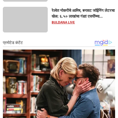
रेल्वेत नोकरीचे आमिष, बनावट जॉईनिंग लेटरचा
खेळ; ६.५० लाखांचा गंडा! एसपींच्या
आदेशानंतर अखेर गुन्हा दाखल; आसलगावच्या
BULDANA LIVE
तरुणाची फसवणूक; कल्याणच्या आरोपीवर
कारवाई,