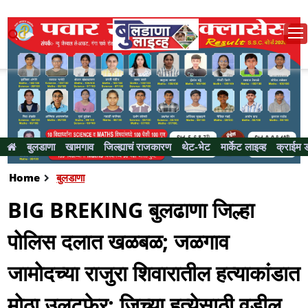
बुलडाणा
खामगाव
जिल्ह्याचं राजकारण
थेट-भेट
मार्केट लाइव्ह
क्राईम 
Home
बुलडाणा
BIG BREKING बुलढाणा जिल्हा
पोलिस दलात खळबळ; जळगाव
जामोदच्या राजुरा शिवारातील हत्याकांडात
मोठा उलटफेर; जिच्या हत्येसाठी वडील