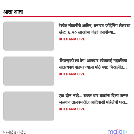
आता आता
रेल्वेत नोकरीचे आमिष, बनावट जॉईनिंग लेटरचा
खेळ; ६.५० लाखांचा गंडा! एसपींच्या
आदेशानंतर अखेर गुन्हा दाखल; आसलगावच्या
BULDANA LIVE
तरुणाची फसवणूक; कल्याणच्या आरोपीवर
कारवाई,
'शिवसृष्टी'ला वेग! आमदार श्वेताताई महालेंच्या
सातत्यपूर्ण पाठपुराव्याला मोठे यश; चिखलीत
साकारणार ६५ कोटींचा भव्य 'छत्रपती शिवाजी
BULDANA LIVE
महाराज हेरिटेज थीम पार्क',
एक-दोन नव्हे... चक्क चार बाळांना दिला जन्म!
जळगाव तालुक्यातील आदिवासी महिलेची घरातच
प्रसूती; आता झाली ७ लेकरांची माय ! वैद्यकीय
BULDANA LIVE
क्षेत्रही चक्रावले