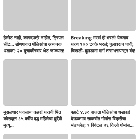
हेल्मेट नाही, कागदपत्रे नाहीत, ट्रिपल
Breaking भरलं हो भरलं! येळगाव
सीट... डोणगावात पोलिसांचा अचानक
धरण १०० टक्के भरलं; पुलावरून पाणी,
धडाका; २० दुचाकीस्वार थेट जाळ्यात!
चिखली–बुलडाणा मार्ग तासाभरापासून बंद!
मुसळधार पावसाचा कहर! घराची भिंत
पहाटे ४.३० वाजता पोलिसांचा धडाका!
कोसळून ८५ वर्षीय वृद्ध महिलेचा दुर्दैवी
देऊळगाव साकर्षात गोमांस विक्रीचा
मृत्यू...
भंडाफोड; १ क्विंटल २६ किलो गोमांस
जप्त, दोघे गजाआड