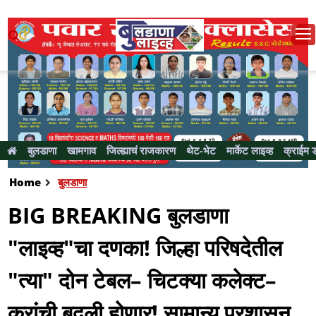
बुलडाणा
खामगाव
जिल्ह्याचं राजकारण
थेट-भेट
मार्केट लाइव्ह
क्राईम 
Home
बुलडाणा
BIG BREAKING बुलडाणा
"लाइव्ह"चा दणका! जिल्हा परिषदेतील
"त्या" दोन टेबल– चिटक्या कलेक्ट–
करांची बदली होणार! सामान्य प्रशासन