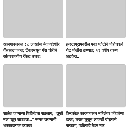
खामगावजवळ ८८ लाखांचा बेकायदेशीर
इन्स्टाग्रामवरील एका फोटोने पोहोचवलं
गॅससाठा जप्त; टँकरमधून गॅस चोरीचे
थेट पोलीस ठाण्यात; १९ वर्षीय तरुण
आंतरराज्यीय रॅकेट उघड!
अटकेत..
शाळेत जाणाऱ्या शिक्षिकेचा पाठलाग; "तुम्ही
किरकोळ कारणावरून महिलेवर जीवघेणा
मला खूप आवडता..." म्हणत तरुणाची
हल्ला; घरात घुसून लाकडी दांड्याने
धक्कादायक हरकत!
मारहाण, पतीलाही बेदम मार