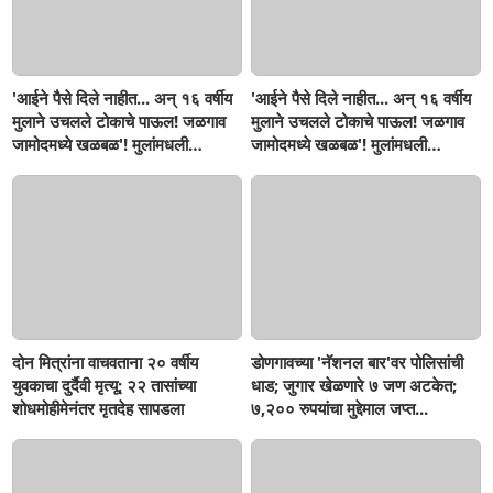
'आईने पैसे दिले नाहीत... अन् १६ वर्षीय
'आईने पैसे दिले नाहीत... अन् १६ वर्षीय
मुलाने उचलले टोकाचे पाऊल! जळगाव
मुलाने उचलले टोकाचे पाऊल! जळगाव
जामोदमध्ये खळबळ'! मुलांमधली
जामोदमध्ये खळबळ'! मुलांमधली
सहनशीलता संपली काय?
सहनशीलता संपली काय?
दोन मित्रांना वाचवताना २० वर्षीय
डोणगावच्या 'नॅशनल बार'वर पोलिसांची
युवकाचा दुर्दैवी मृत्यू; २२ तासांच्या
धाड; जुगार खेळणारे ७ जण अटकेत;
शोधमोहीमेनंतर मृतदेह सापडला
७,२०० रुपयांचा मुद्देमाल जप्त...