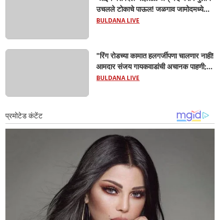
उचलले टोकाचे पाऊल! जळगाव जामोदमध्ये
खळबळ'! मुलांमधली सहनशीलता संपली काय?
BULDANA LIVE
"रिंग रोडच्या कामात हलगर्जीपणा चालणार नाही!
आमदार संजय गायकवाडांची अचानक पाहणी;
कंत्राटदारांना कडक इशारा, गुणवत्तेशी तडजोड
BULDANA LIVE
केली तर होणार कारवाई"