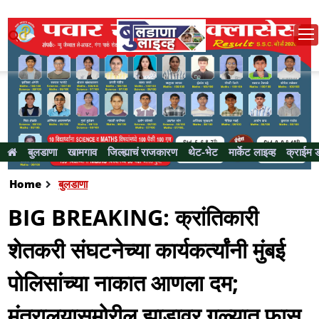
बुलडाणा
खामगाव
जिल्ह्याचं राजकारण
थेट-भेट
मार्केट लाइव्ह
क्राईम 
Home
बुलडाणा
BIG BREAKING: क्रांतिकारी
शेतकरी संघटनेच्या कार्यकर्त्यांनी मुंबई
पोलिसांच्या नाकात आणला दम;
मंत्रालयासमोरील झाडावर गळ्यात फास