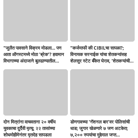
झाल्यावरच प्रशासन जागे होणार का?
अधिकाऱ्यांवर कारवाई होणार का?
"जुलैत पावसाने विक्रम मोडला... पण
"कर्जमाफी की CIBILचा सापळा?;
आता ऑगस्टमध्ये मोठा 'ब्रेक'? हवामान
विनायक सरनाईक यांचा शेतकऱ्यांसह
विभागाच्या अंदाजाने बुलढाण्यातील
शेलसुर स्टेट बँकेत घेराव, 'शेतकऱ्यांची
शेतकऱ्यांची वाढली धाकधूक!"
फसवणूक थांबवा, अन्यथा तीव्र
आंदोलनाच इशारा!"
दोन मित्रांना वाचवताना २० वर्षीय
डोणगावच्या 'नॅशनल बार'वर पोलिसांची
युवकाचा दुर्दैवी मृत्यू; २२ तासांच्या
धाड; जुगार खेळणारे ७ जण अटकेत;
शोधमोहीमेनंतर मृतदेह सापडला
७,२०० रुपयांचा मुद्देमाल जप्त...