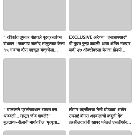
" रविकांत तुपकर पोहचले पूरग्रस्तांच्या
EXCLUSIVE अरेच्चा "एसआयआर"
बांधावर ! जळगाव जामोद तालुक्यात केला
ची मुदत पुन्हा वाढली! आता अंतिम मतदार
१५ गावांचा दौरा,महसूल यंत्रणेला
यादी २७ ऑक्टोबरला येणार! झेडपी
खडसावले; 'नुकसान कमी दाखवण्याचे
निवडणुका पुन्हा लांबणार...!
आदेश कुणाचे?
" चालकाने प्रसंगावधान राखत बस
लोणार तहसीलचा 'रेती घोटाळा' अखेर
थांबवली... म्हणून जीव वाचले?"
उघडा! बोगस अहवालाची कबुली देत
बुलढाणा–सैलानी मार्गावरील 'मृत्यूचा
तहसीलदारांनी खापर फोडले एसडीओंवर;
खड्डा' पाहून एसटी चालकही हादरला;
'बुलडाणा लाइव्ह'च्या दणक्यानंतर दोन
जीव मुठीत घेऊन प्रवास, आता अपघात
लाखांचा दंड वसूल, आता दोषी