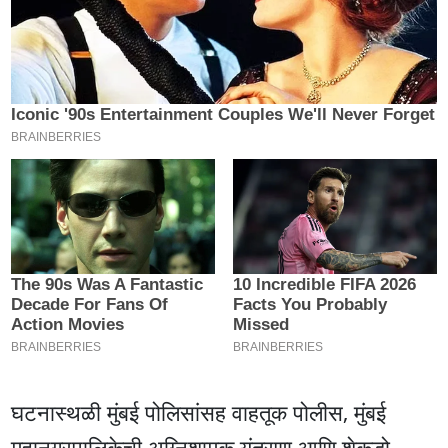
घटनास्थळी मुंबई पोलिसांसह वाहतूक पोलीस, मुंबई
महानगरपालिकेची अग्निशामक यंत्रणा आणि शेकडो