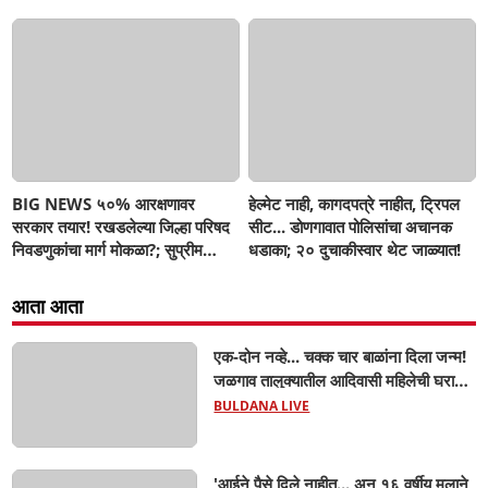
BIG NEWS ५०% आरक्षणावर
हेल्मेट नाही, कागदपत्रे नाहीत, ट्रिपल
सरकार तयार! रखडलेल्या जिल्हा परिषद
सीट... डोणगावात पोलिसांचा अचानक
निवडणुकांचा मार्ग मोकळा?; सुप्रीम
धडाका; २० दुचाकीस्वार थेट जाळ्यात!
कोर्टात मोठे संकेत, SIR नंतरच बिगुल
आता आता
एक-दोन नव्हे... चक्क चार बाळांना दिला जन्म!
जळगाव तालुक्यातील आदिवासी महिलेची घरातच
प्रसूती; आता झाली ७ लेकरांची माय ! वैद्यकीय
BULDANA LIVE
क्षेत्रही चक्रावले
'आईने पैसे दिले नाहीत... अन् १६ वर्षीय मुलाने