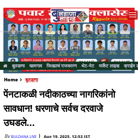
बुलडाणा
खामगाव
जिल्ह्याचं राजकारण
थेट-भेट
मार्केट लाइव्ह
क्राईम 
Home
बुलडाणा
पेंनटाकळी नदीकाठच्या नागरिकांनो
सावधान! धरणाचे सर्वच दरवाजे
उघडले...
By
Aug 19, 2025, 12:53 IST
BULDANA LIVE