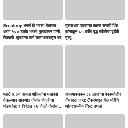
Breaking भरलं हो भरलं! येळगाव
मुसळधार पावसाचा कहर! घराची भिंत
धरण १०० टक्के भरलं; पुलावरून पाणी,
कोसळून ८५ वर्षीय वृद्ध महिलेचा दुर्दैवी
चिखली–बुलडाणा मार्ग तासाभरापासून बंद!
मृत्यू...
पहाटे ४.३० वाजता पोलिसांचा धडाका!
खामगावजवळ ८८ लाखांचा बेकायदेशीर
देऊळगाव साकर्षात गोमांस विक्रीचा
गॅससाठा जप्त; टँकरमधून गॅस चोरीचे
भंडाफोड; १ क्विंटल २६ किलो गोमांस
आंतरराज्यीय रॅकेट उघड!
जप्त, दोघे गजाआड