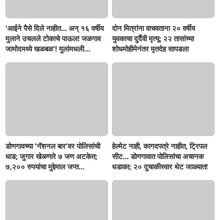
'आईने पैसे दिले नाहीत... अन् १६ वर्षीय
दोन मित्रांना वाचवताना २० वर्षीय
मुलाने उचलले टोकाचे पाऊल! जळगाव
युवकाचा दुर्दैवी मृत्यू; २२ तासांच्या
जामोदमध्ये खळबळ'! मुलांमधली
शोधमोहीमेनंतर मृतदेह सापडला
सहनशीलता संपली काय?
डोणगावच्या 'नॅशनल बार'वर पोलिसांची
हेल्मेट नाही, कागदपत्रे नाहीत, ट्रिपल
धाड; जुगार खेळणारे ७ जण अटकेत;
सीट... डोणगावात पोलिसांचा अचानक
७,२०० रुपयांचा मुद्देमाल जप्त...
धडाका; २० दुचाकीस्वार थेट जाळ्यात!