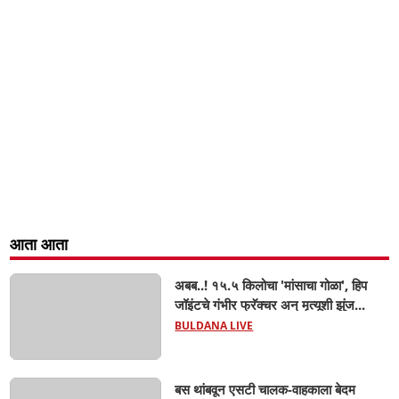
आता आता
अबब..! १५.५ किलोचा 'मांसाचा गोळा', हिप
जॉइंटचे गंभीर फ्रॅक्चर अन् मृत्यूशी झुंज...
BULDANA LIVE
बस थांबवून एसटी चालक-वाहकाला बेदम