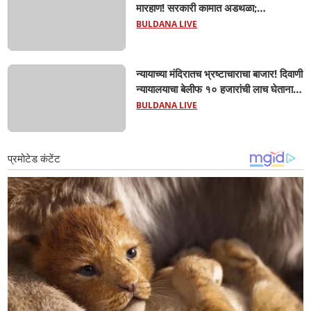
मारहाण! सरकारी कामात अडथळा;
प्रवाशांसमोर धिंगाणा घालणाऱ्या तिघांविरुद्ध
BULDANA LIVE
गुन्हा! 'हॉर्न का वाजवला?' या क्षुल्लक
कारणावरून संतापजनक प्रकार;
न्यायाच्या मंदिरातच भ्रष्टाचाराचा बाजार! दिवाणी
न्यायालयाचा बेलीफ १० हजारांची लाच घेताना
एसीबीच्या जाळ्यात; मेहकरात खळबळ!
BULDANA LIVE