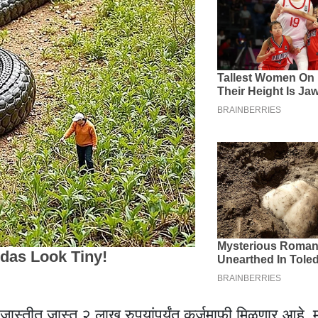
सह जास्तीत जास्त २ लाख रुपयांपर्यंत कर्जमाफी मिळणार आहे.