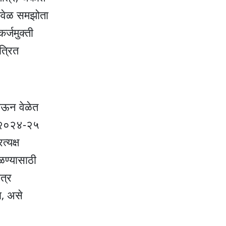
एकवेळ समझोता
र्जमुक्ती
त्रित
ेऊन वेळेत
णि २०२४-२५
्यक्ष
ळण्यासाठी
त्र
ा, असे