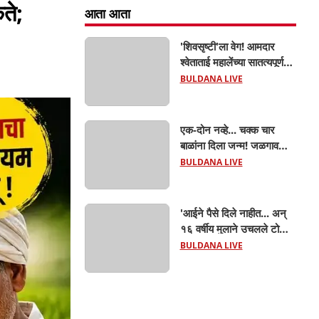
ते;
आता आता
'शिवसृष्टी'ला वेग! आमदार
श्वेताताई महालेंच्या सातत्यपूर्ण
पाठपुराव्याला मोठे यश; चिखलीत
BULDANA LIVE
साकारणार ६५ कोटींचा भव्य
'छत्रपती शिवाजी महाराज
हेरिटेज थीम पार्क',
एक-दोन नव्हे... चक्क चार
बाळांना दिला जन्म! जळगाव
तालुक्यातील आदिवासी महिलेची
BULDANA LIVE
घरातच प्रसूती; आता झाली ७
लेकरांची माय ! वैद्यकीय क्षेत्रही
चक्रावले
'आईने पैसे दिले नाहीत... अन्
१६ वर्षीय मुलाने उचलले टोकाचे
पाऊल! जळगाव जामोदमध्ये
BULDANA LIVE
खळबळ'! मुलांमधली
सहनशीलता संपली काय?