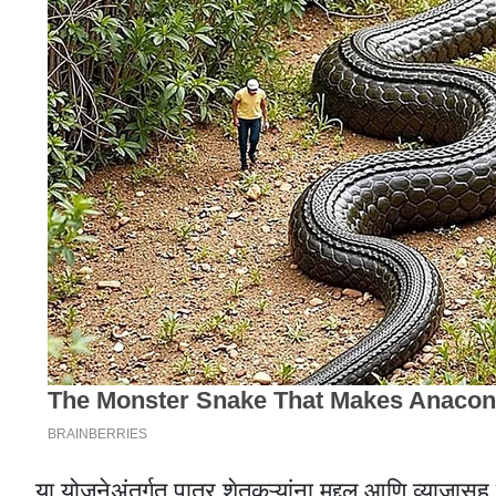
या योजनेअंतर्गत पात्र शेतकऱ्यांना मुद्दल आणि व्याजा