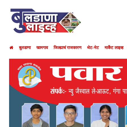
बुलडाणा
खामगाव
जिल्ह्याचं राजकारण
थेट-भेट
मार्केट लाइव्ह