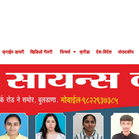
क्राईम डायरी
व्हिडिओ गॅलरी
फिचर्स
क्रीडा
देश-विदेश
संपादकीय