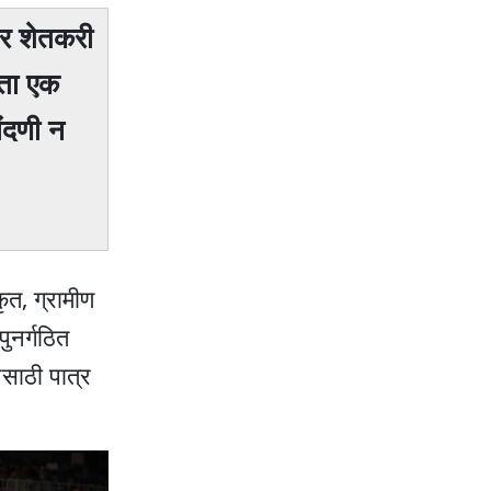
ळकर शेतकरी
आता एक
ंदणी न
ृत, ग्रामीण
ुनर्गठित
साठी पात्र