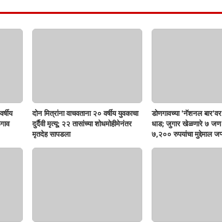
र्षीय
दोन मित्रांना वाचवताना २० वर्षीय युवकाचा
डोणगावच्या 'नॅशनल बार'वर 
गाव
दुर्दैवी मृत्यू; २२ तासांच्या शोधमोहीमेनंतर
धाड; जुगार खेळणारे ७ ज
मृतदेह सापडला
७,२०० रुपयांचा मुद्देमाल जप्