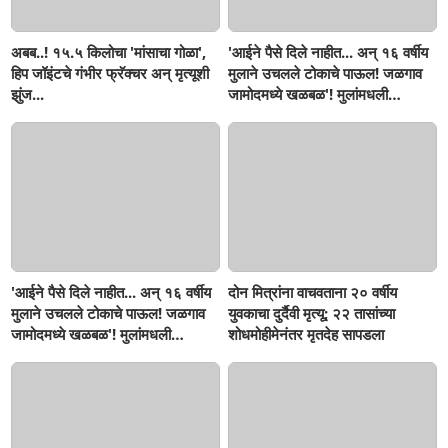
अबब..! १५.५ किलोचा 'मांसाचा गोळा',
'आईने पैसे दिले नाहीत... अन् १६ वर्षीय
हिप जॉइंटचे गंभीर फ्रॅक्चर अन् मृत्यूशी
मुलाने उचलले टोकाचे पाऊल! जळगाव
झुंज...
जामोदमध्ये खळबळ'! मुलांमधली
सहनशीलता संपली काय?
'आईने पैसे दिले नाहीत... अन् १६ वर्षीय
दोन मित्रांना वाचवताना २० वर्षीय
मुलाने उचलले टोकाचे पाऊल! जळगाव
युवकाचा दुर्दैवी मृत्यू; २२ तासांच्या
जामोदमध्ये खळबळ'! मुलांमधली
शोधमोहीमेनंतर मृतदेह सापडला
सहनशीलता संपली काय?