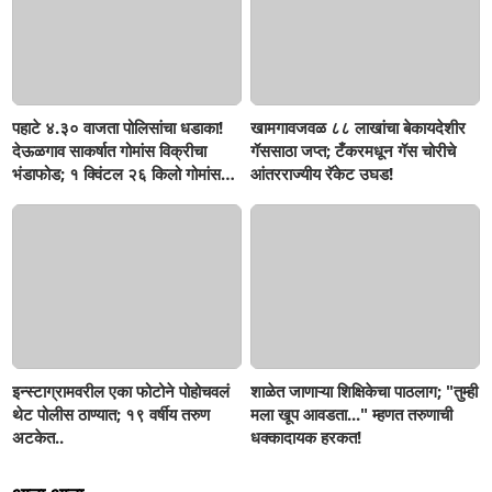
पहाटे ४.३० वाजता पोलिसांचा धडाका!
खामगावजवळ ८८ लाखांचा बेकायदेशीर
देऊळगाव साकर्षात गोमांस विक्रीचा
गॅससाठा जप्त; टँकरमधून गॅस चोरीचे
भंडाफोड; १ क्विंटल २६ किलो गोमांस
आंतरराज्यीय रॅकेट उघड!
जप्त, दोघे गजाआड
इन्स्टाग्रामवरील एका फोटोने पोहोचवलं
शाळेत जाणाऱ्या शिक्षिकेचा पाठलाग; "तुम्ही
थेट पोलीस ठाण्यात; १९ वर्षीय तरुण
मला खूप आवडता..." म्हणत तरुणाची
अटकेत..
धक्कादायक हरकत!