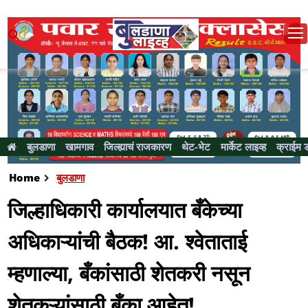
बुलडाणा
खामगाव
जिल्ह्याचं राजकारण
थेट-भेट
मार्केट लाइव्ह
क्राईम 
Home
बुलडाणा
जिल्हाधिकारी कार्यालयात बँकेच्या
अधिकाऱ्यांची बैठक! आ. श्वेताताई
म्हणाल्या, बँकांसाठी शेतकरी नसून
शेतकऱ्यांसाठी बँका आहेत!