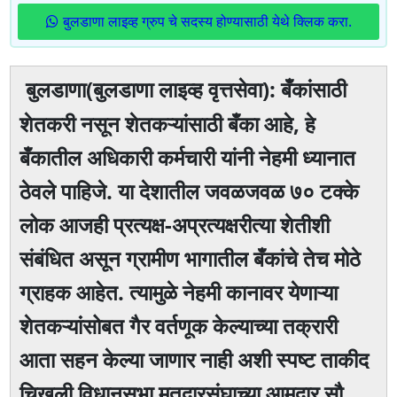
बुलडाणा लाइव्ह ग्रुप चे सदस्य होण्यासाठी येथे क्लिक करा.
बुलडाणा(बुलडाणा लाइव्ह वृत्तसेवा): बँकांसाठी
शेतकरी नसून शेतकऱ्यांसाठी बँका आहे, हे
बँकातील अधिकारी कर्मचारी यांनी नेहमी ध्यानात
ठेवले पाहिजे. या देशातील जवळजवळ ७० टक्के
लोक आजही प्रत्यक्ष-अप्रत्यक्षरीत्या शेतीशी
संबंधित असून ग्रामीण भागातील बँकांचे तेच मोठे
ग्राहक आहेत. त्यामुळे नेहमी कानावर येणाऱ्या
शेतकऱ्यांसोबत गैर वर्तणूक केल्याच्या तक्रारी
आता सहन केल्या जाणार नाही अशी स्पष्ट ताकीद
चिखली विधानसभा मतदारसंघाच्या आमदार सौ