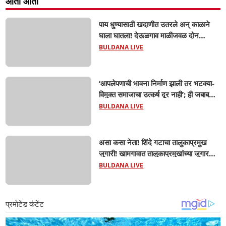
आता आता
पाय धुण्यासाठी खदाणीत उतरले अन् काळाने
घाला घातला! देऊळगाव माळीजवळ दोन
चिमुकल्यांचा बुडून दुर्दैवी मृत्यू; कोराडी प्रकल्प
BULDANA LIVE
परिसरात शोककळा
‘आपलेपणाची भावना निर्माण झाली तर भटक्या-
विमुक्त समाजाचा उत्कर्ष दूर नाही’; ही जबाबदारी
केवळ सरकारची नाही,आपल्या सर्वांची !
BULDANA LIVE
सरसंघचालक मोहनजी भागवत यांचे प्रतिपादन!
असा कसा नेता! शिंदे गटाचा तालुकाप्रमुख
जुगारी! खामगावात तालुकाप्रमुखांच्या जुगार
अड्ड्यावर डीवायएसपी पथकाची धाड.. अंधारात
BULDANA LIVE
पळून गेला तालुकाप्रमुख; पण ६ जणांना
साडेआठ लाखांच्या मुद्देमालासह पकडले.....