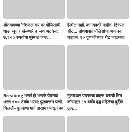
डोणगावच्या 'नॅशनल बार'वर पोलिसांची
हेल्मेट नाही, कागदपत्रे नाहीत, ट्रिपल
धाड; जुगार खेळणारे ७ जण अटकेत;
सीट... डोणगावात पोलिसांचा अचानक
७,२०० रुपयांचा मुद्देमाल जप्त...
धडाका; २० दुचाकीस्वार थेट जाळ्यात!
Breaking भरलं हो भरलं! येळगाव
मुसळधार पावसाचा कहर! घराची भिंत
धरण १०० टक्के भरलं; पुलावरून पाणी,
कोसळून ८५ वर्षीय वृद्ध महिलेचा दुर्दैवी
चिखली–बुलडाणा मार्ग तासाभरापासून बंद!
मृत्यू...