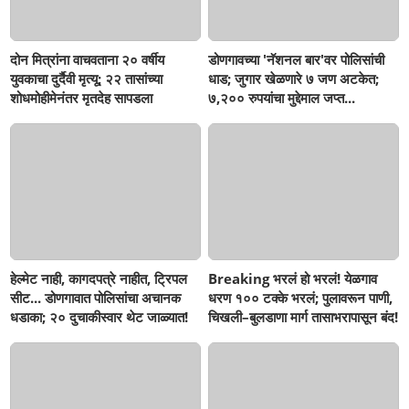
दोन मित्रांना वाचवताना २० वर्षीय
डोणगावच्या 'नॅशनल बार'वर पोलिसांची
युवकाचा दुर्दैवी मृत्यू; २२ तासांच्या
धाड; जुगार खेळणारे ७ जण अटकेत;
शोधमोहीमेनंतर मृतदेह सापडला
७,२०० रुपयांचा मुद्देमाल जप्त...
हेल्मेट नाही, कागदपत्रे नाहीत, ट्रिपल
Breaking भरलं हो भरलं! येळगाव
सीट... डोणगावात पोलिसांचा अचानक
धरण १०० टक्के भरलं; पुलावरून पाणी,
धडाका; २० दुचाकीस्वार थेट जाळ्यात!
चिखली–बुलडाणा मार्ग तासाभरापासून बंद!