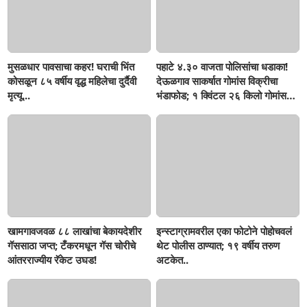
मुसळधार पावसाचा कहर! घराची भिंत
पहाटे ४.३० वाजता पोलिसांचा धडाका!
कोसळून ८५ वर्षीय वृद्ध महिलेचा दुर्दैवी
देऊळगाव साकर्षात गोमांस विक्रीचा
मृत्यू...
भंडाफोड; १ क्विंटल २६ किलो गोमांस
जप्त, दोघे गजाआड
खामगावजवळ ८८ लाखांचा बेकायदेशीर
इन्स्टाग्रामवरील एका फोटोने पोहोचवलं
गॅससाठा जप्त; टँकरमधून गॅस चोरीचे
थेट पोलीस ठाण्यात; १९ वर्षीय तरुण
आंतरराज्यीय रॅकेट उघड!
अटकेत..