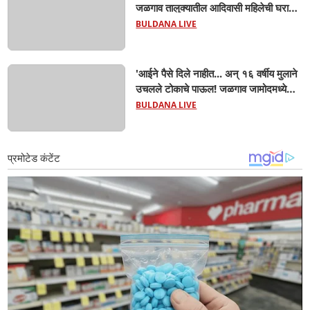
जळगाव तालुक्यातील आदिवासी महिलेची घरातच
प्रसूती; आता झाली ७ लेकरांची माय ! वैद्यकीय
BULDANA LIVE
क्षेत्रही चक्रावले
'आईने पैसे दिले नाहीत... अन् १६ वर्षीय मुलाने
उचलले टोकाचे पाऊल! जळगाव जामोदमध्ये
खळबळ'! मुलांमधली सहनशीलता संपली काय?
BULDANA LIVE