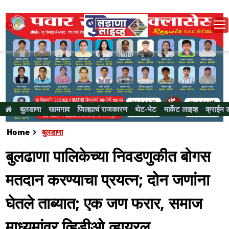
बुलडाणा
खामगाव
जिल्ह्याचं राजकारण
थेट-भेट
मार्केट लाइव्ह
क्राईम 
Home
बुलडाणा
बुलढाणा पालिकेच्या निवडणुकीत बोगस
मतदान करण्याचा प्रयत्न; दोन जणांना
घेतले ताब्यात; एक जण फरार, समाज
माध्यमांवर व्हिडीओ व्हायरल...