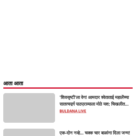
आता आता
'शिवसृष्टी'ला वेग! आमदार श्वेताताई महालेंच्या
सातत्यपूर्ण पाठपुराव्याला मोठे यश; चिखलीत
साकारणार ६५ कोटींचा भव्य 'छत्रपती शिवाजी
BULDANA LIVE
महाराज हेरिटेज थीम पार्क',
एक-दोन नव्हे... चक्क चार बाळांना दिला जन्म!