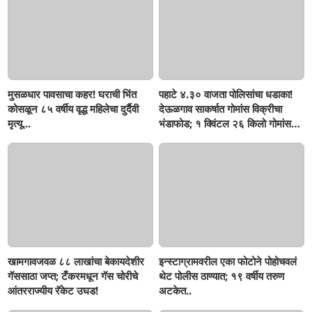
मुसळधार पावसाचा कहर! घराची भिंत
पहाटे ४.३० वाजता पोलिसांचा धडाका!
कोसळून ८५ वर्षीय वृद्ध महिलेचा दुर्दैवी
देऊळगाव साकर्षात गोमांस विक्रीचा
मृत्यू...
भंडाफोड; १ क्विंटल २६ किलो गोमांस
जप्त, दोघे गजाआड
खामगावजवळ ८८ लाखांचा बेकायदेशीर
इन्स्टाग्रामवरील एका फोटोने पोहोचवलं
गॅससाठा जप्त; टँकरमधून गॅस चोरीचे
थेट पोलीस ठाण्यात; १९ वर्षीय तरुण
आंतरराज्यीय रॅकेट उघड!
अटकेत..