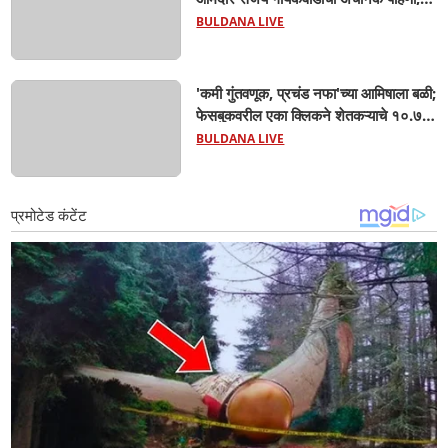
कंत्राटदारांना कडक इशारा, गुणवत्तेशी तडजोड
BULDANA LIVE
केली तर होणार कारवाई"
'कमी गुंतवणूक, प्रचंड नफा'च्या आमिषाला बळी;
फेसबुकवरील एका क्लिकने शेतकऱ्याचे १०.७१
लाख रुपये गायब! बुलढाण्यात सायबर
BULDANA LIVE
फसवणुकीचा मोठा धक्का'