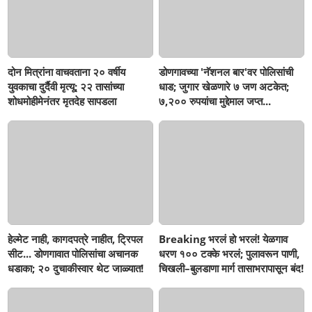
दोन मित्रांना वाचवताना २० वर्षीय
डोणगावच्या 'नॅशनल बार'वर पोलिसांची
युवकाचा दुर्दैवी मृत्यू; २२ तासांच्या
धाड; जुगार खेळणारे ७ जण अटकेत;
शोधमोहीमेनंतर मृतदेह सापडला
७,२०० रुपयांचा मुद्देमाल जप्त...
हेल्मेट नाही, कागदपत्रे नाहीत, ट्रिपल
Breaking भरलं हो भरलं! येळगाव
सीट... डोणगावात पोलिसांचा अचानक
धरण १०० टक्के भरलं; पुलावरून पाणी,
धडाका; २० दुचाकीस्वार थेट जाळ्यात!
चिखली–बुलडाणा मार्ग तासाभरापासून बंद!