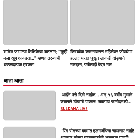
शाळेत जाणाऱ्या शिक्षिकेचा पाठलाग; "तुम्ही
किरकोळ कारणावरून महिलेवर जीवघेणा
मला खूप आवडता..." म्हणत तरुणाची
हल्ला; घरात घुसून लाकडी दांड्याने
धक्कादायक हरकत!
मारहाण, पतीलाही बेदम मार
आता आता
'आईने पैसे दिले नाहीत... अन् १६ वर्षीय मुलाने
उचलले टोकाचे पाऊल! जळगाव जामोदमध्ये
खळबळ'! मुलांमधली सहनशीलता संपली काय?
BULDANA LIVE
"रिंग रोडच्या कामात हलगर्जीपणा चालणार नाही!
आमदार संजय गायकवाडांची अचानक पाहणी;