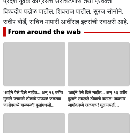
प्रदेश युवक काॅंग्रेसचे सरचिटणीस तथा प्रवक्ता
विश्वदीप पडाेळ पाटील, शिवराज पाटील, सुरज साेनाेने,
संदीप बाेर्डे, सचिन मापारी आदींसह इतरांची स्वाक्षरी आहे.
From around the web
'आईने पैसे दिले नाहीत... अन् १६ वर्षीय
'आईने पैसे दिले नाहीत... अन् १६ वर्षीय
मुलाने उचलले टोकाचे पाऊल! जळगाव
मुलाने उचलले टोकाचे पाऊल! जळगाव
जामोदमध्ये खळबळ'! मुलांमधली
जामोदमध्ये खळबळ'! मुलांमधली
सहनशीलता संपली काय?
सहनशीलता संपली काय?