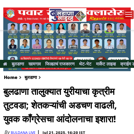
बुलडाणा
खामगाव
जिल्ह्याचं राजकारण
थेट-भेट
मार्केट लाइव्ह
क्राईम 
Home
बुलडाणा
बुलढाणा तालुक्यात युरीयाचा कृत्रीम
तुटवडा; शेतकऱ्यांची अडचण वाढली,
युवक काँग्रेसचा आंदाेलनाचा इशारा!
By
Jul 21, 2025, 16:20 IST
BULDANA LIVE