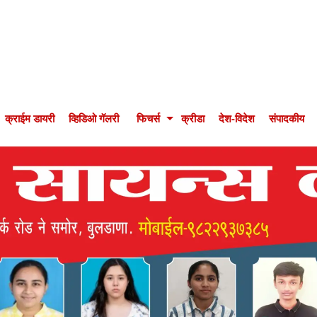
क्राईम डायरी
व्हिडिओ गॅलरी
फिचर्स
क्रीडा
देश-विदेश
संपादकीय