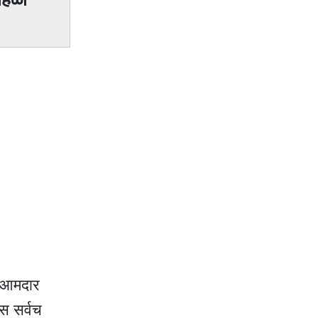
र आमदार
स सर्वच