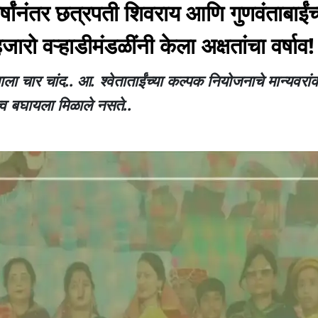
्षांनंतर छत्रपती शिवराय आणि गुणवंताबाईंच्
रो वऱ्हाडीमंडळींनी केला अक्षतांचा वर्षाव!
ाला चार चांद..
आ. श्वेताताईंच्या कल्पक नियोजनाचे मान्यवरा
ुत्व बघायला मिळाले नसते..