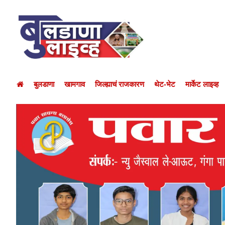
बुलडाणा
खामगाव
जिल्ह्याचं राजकारण
थेट-भेट
मार्केट लाइव्ह