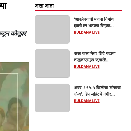
या
आता आता
‘आपलेपणाची भावना निर्माण
झाली तर भटक्या-विमुक्त
ंकडून कौतुक!
समाजाचा उत्कर्ष दूर नाही’; ही
BULDANA LIVE
जबाबदारी केवळ सरकारची
नाही,आपल्या सर्वांची !
सरसंघचालक मोहनजी भागवत
असा कसा नेता! शिंदे गटाचा
यांचे प्रतिपादन!
तालुकाप्रमुख जुगारी!
खामगावात तालुकाप्रमुखांच्या
BULDANA LIVE
जुगार अड्ड्यावर डीवायएसपी
पथकाची धाड.. अंधारात पळून
गेला तालुकाप्रमुख; पण ६
अबब..! १५.५ किलोचा 'मांसाचा
जणांना साडेआठ लाखांच्या
गोळा', हिप जॉइंटचे गंभीर
मुद्देमालासह पकडले.....
फ्रॅक्चर अन् मृत्यूशी झुंज...
BULDANA LIVE