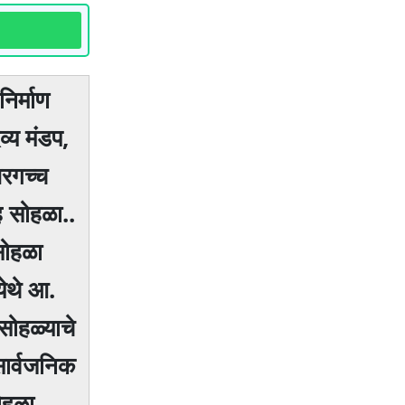
िर्माण
्य मंडप,
भरगच्च
ह सोहळा..
सोहळा
येथे आ.
 सोहळ्याचे
सार्वजनिक
सोहळा