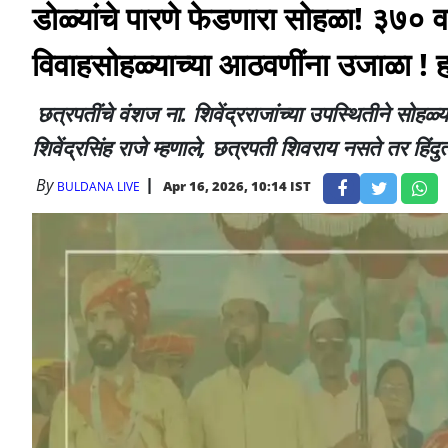
डोळ्यांचे पारणे फेडणारा सोहळा! ३७० वर
विवाहसोहळ्याच्या आठवणींना उजाळा ! हजा
छत्रपतींचे वंशज ना. शिवेंद्रराजांच्या उपस्थितीने सोहळ्य
शिवेंद्रसिंह राजे म्हणाले, छत्रपती शिवराय नसते तर हिंद
By
Apr 16, 2026, 10:14 IST
BULDANA LIVE