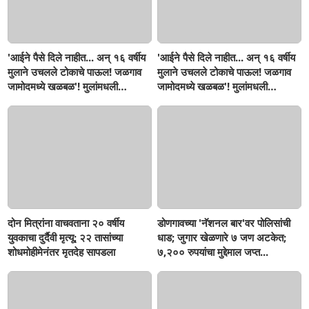
'आईने पैसे दिले नाहीत... अन् १६ वर्षीय
'आईने पैसे दिले नाहीत... अन् १६ वर्षीय
मुलाने उचलले टोकाचे पाऊल! जळगाव
मुलाने उचलले टोकाचे पाऊल! जळगाव
जामोदमध्ये खळबळ'! मुलांमधली
जामोदमध्ये खळबळ'! मुलांमधली
सहनशीलता संपली काय?
सहनशीलता संपली काय?
दोन मित्रांना वाचवताना २० वर्षीय
डोणगावच्या 'नॅशनल बार'वर पोलिसांची
युवकाचा दुर्दैवी मृत्यू; २२ तासांच्या
धाड; जुगार खेळणारे ७ जण अटकेत;
शोधमोहीमेनंतर मृतदेह सापडला
७,२०० रुपयांचा मुद्देमाल जप्त...