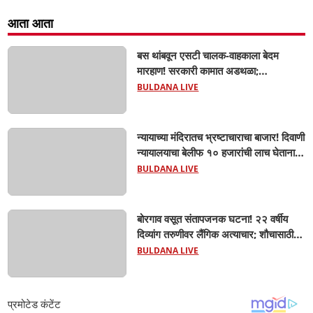
आता आता
बस थांबवून एसटी चालक-वाहकाला बेदम
मारहाण! सरकारी कामात अडथळा;
प्रवाशांसमोर धिंगाणा घालणाऱ्या तिघांविरुद्ध
BULDANA LIVE
गुन्हा! 'हॉर्न का वाजवला?' या क्षुल्लक
कारणावरून संतापजनक प्रकार;
न्यायाच्या मंदिरातच भ्रष्टाचाराचा बाजार! दिवाणी
न्यायालयाचा बेलीफ १० हजारांची लाच घेताना
एसीबीच्या जाळ्यात; मेहकरात खळबळ!
BULDANA LIVE
बोरगाव वसूत संतापजनक घटना! २२ वर्षीय
दिव्यांग तरुणीवर लैंगिक अत्याचार; शौचासाठी
गेलेल्या तरुणीचा पाठलाग करून अत्याचाराचा
BULDANA LIVE
आरोप; चिखली पोलिसांकडून आरोपीविरुद्ध
कठोर कारवाई