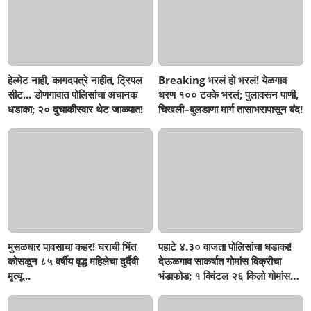
हेल्मेट नाही, कागदपत्रे नाहीत, ट्रिपल
Breaking भरलं हो भरलं! येळगाव
सीट... डोणगावात पोलिसांचा अचानक
धरण १०० टक्के भरलं; पुलावरून पाणी,
धडाका; २० दुचाकीस्वार थेट जाळ्यात!
चिखली–बुलडाणा मार्ग तासाभरापासून बंद!
मुसळधार पावसाचा कहर! घराची भिंत
पहाटे ४.३० वाजता पोलिसांचा धडाका!
कोसळून ८५ वर्षीय वृद्ध महिलेचा दुर्दैवी
देऊळगाव साकर्षात गोमांस विक्रीचा
मृत्यू...
भंडाफोड; १ क्विंटल २६ किलो गोमांस
जप्त, दोघे गजाआड