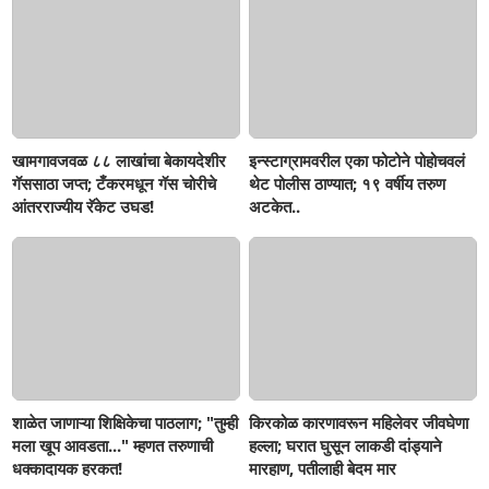
खामगावजवळ ८८ लाखांचा बेकायदेशीर
इन्स्टाग्रामवरील एका फोटोने पोहोचवलं
गॅससाठा जप्त; टँकरमधून गॅस चोरीचे
थेट पोलीस ठाण्यात; १९ वर्षीय तरुण
आंतरराज्यीय रॅकेट उघड!
अटकेत..
शाळेत जाणाऱ्या शिक्षिकेचा पाठलाग; "तुम्ही
किरकोळ कारणावरून महिलेवर जीवघेणा
मला खूप आवडता..." म्हणत तरुणाची
हल्ला; घरात घुसून लाकडी दांड्याने
धक्कादायक हरकत!
मारहाण, पतीलाही बेदम मार