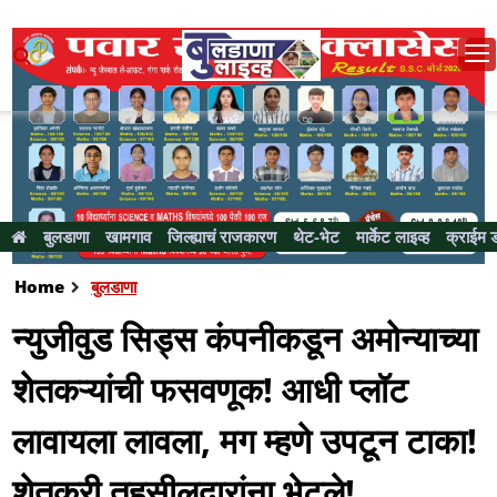
बुलडाणा
खामगाव
जिल्ह्याचं राजकारण
थेट-भेट
मार्केट लाइव्ह
क्राईम 
Home
बुलडाणा
न्युजीवुड सिड्स कंपनीकडून अमोन्याच्या
शेतकऱ्यांची फसवणूक! आधी प्लॉट
लावायला लावला, मग म्हणे उपटून टाका!
शेतकरी तहसीलदारांना भेटले!