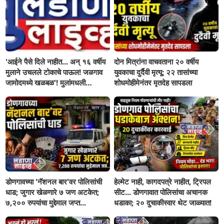
'आईने पैसे दिले नाहीत... अन् १६ वर्षीय
दोन मित्रांना वाचवताना २० वर्षीय
मुलाने उचलले टोकाचे पाऊल! जळगाव
युवकाचा दुर्दैवी मृत्यू; २२ तासांच्या
जामोदमध्ये खळबळ'! मुलांमधली
शोधमोहीमेनंतर मृतदेह सापडला
सहनशीलता संपली काय?
डोणगावच्या 'नॅशनल बार'वर पोलिसांची
हेल्मेट नाही, कागदपत्रे नाहीत, ट्रिपल
धाड; जुगार खेळणारे ७ जण अटकेत;
सीट... डोणगावात पोलिसांचा अचानक
७,२०० रुपयांचा मुद्देमाल जप्त...
धडाका; २० दुचाकीस्वार थेट जाळ्यात!