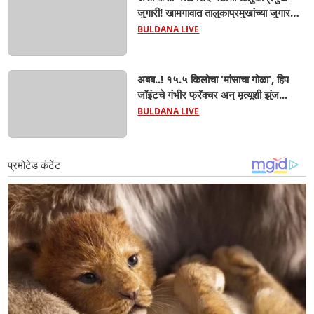
जुगारी! खामगावात तालुकाप्रमुखांच्या जुगार
अड्ड्यावर डीवायएसपी पथकाची धाड.. अंधारात
BULDANA LIVE
पळून गेला तालुकाप्रमुख; पण ६ जणांना
साडेआठ लाखांच्या मुद्देमालासह पकडले.....
अबब..! १५.५ किलोचा 'मांसाचा गोळा', हिप
जॉइंटचे गंभीर फ्रॅक्चर अन् मृत्यूशी झुंज...
BULDANA LIVE