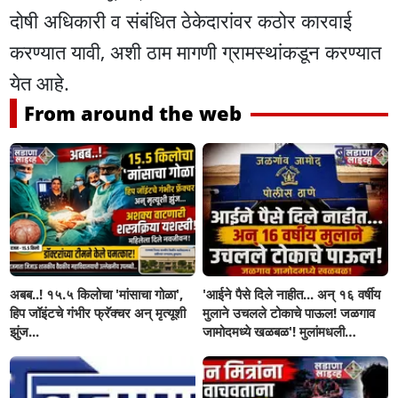
दोषी अधिकारी व संबंधित ठेकेदारांवर कठोर कारवाई
करण्यात यावी, अशी ठाम मागणी ग्रामस्थांकडून करण्यात
येत आहे.
From around the web
अबब..! १५.५ किलोचा 'मांसाचा गोळा',
'आईने पैसे दिले नाहीत... अन् १६ वर्षीय
हिप जॉइंटचे गंभीर फ्रॅक्चर अन् मृत्यूशी
मुलाने उचलले टोकाचे पाऊल! जळगाव
झुंज...
जामोदमध्ये खळबळ'! मुलांमधली
सहनशीलता संपली काय?