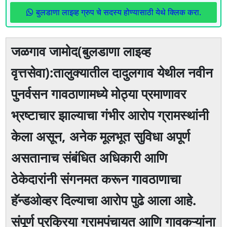
बुलडाणा लाइव्ह ग्रुप चे सदस्य होण्यासाठी येथे क्लिक करा.
जळगाव जामोद(बुलडाणा लाइव्ह
वृत्तसेवा):तालुक्यातील दादुलगाव येथील नवीन
पुनर्वसन गावठाणामध्ये मोठ्या प्रमाणावर
भ्रष्टाचार झाल्याचा गंभीर आरोप ग्रामस्थांनी
केला असून, अनेक मूलभूत सुविधा अपूर्ण
असतानाच संबंधित अधिकारी आणि
ठेकेदारांनी संगनमत करून गावठाणाचा
हॅन्डओव्हर दिल्याचा आरोप पुढे आला आहे.
संपूर्ण प्रक्रिया ग्रामपंचायत आणि गावकऱ्यांना