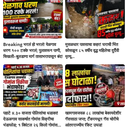
Breaking भरलं हो भरलं! येळगाव
मुसळधार पावसाचा कहर! घराची भिंत
धरण १०० टक्के भरलं; पुलावरून पाणी,
कोसळून ८५ वर्षीय वृद्ध महिलेचा दुर्दैवी
चिखली–बुलडाणा मार्ग तासाभरापासून बंद!
मृत्यू...
पहाटे ४.३० वाजता पोलिसांचा धडाका!
खामगावजवळ ८८ लाखांचा बेकायदेशीर
देऊळगाव साकर्षात गोमांस विक्रीचा
गॅससाठा जप्त; टँकरमधून गॅस चोरीचे
भंडाफोड; १ क्विंटल २६ किलो गोमांस
आंतरराज्यीय रॅकेट उघड!