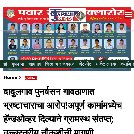
बुलडाणा
खामगाव
जिल्ह्याचं राजकारण
थेट-भेट
मार्केट लाइव्ह
क्राईम 
Home
बुलडाणा
दादुलगाव पुनर्वसन गावठाणात
भ्रष्टाचाराचा आरोप!अपूर्ण कामांमध्येच
हॅन्डओव्हर दिल्याने ग्रामस्थ संतप्त;
उच्चस्तरीय चौकशीची मागणी...