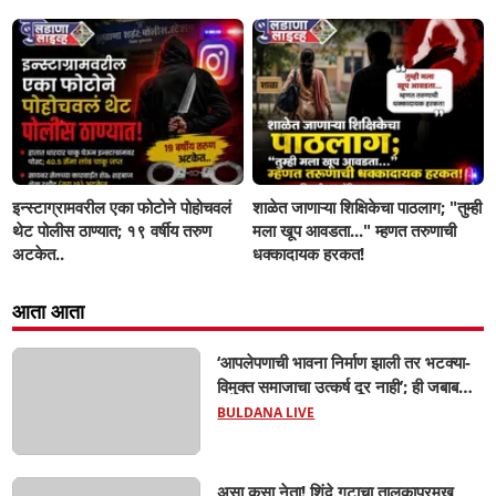
जप्त, दोघे गजाआड
इन्स्टाग्रामवरील एका फोटोने पोहोचवलं
शाळेत जाणाऱ्या शिक्षिकेचा पाठलाग; "तुम्ही
थेट पोलीस ठाण्यात; १९ वर्षीय तरुण
मला खूप आवडता..." म्हणत तरुणाची
अटकेत..
धक्कादायक हरकत!
आता आता
‘आपलेपणाची भावना निर्माण झाली तर भटक्या-
विमुक्त समाजाचा उत्कर्ष दूर नाही’; ही जबाबदारी
केवळ सरकारची नाही,आपल्या सर्वांची !
BULDANA LIVE
सरसंघचालक मोहनजी भागवत यांचे प्रतिपादन!
असा कसा नेता! शिंदे गटाचा तालुकाप्रमुख