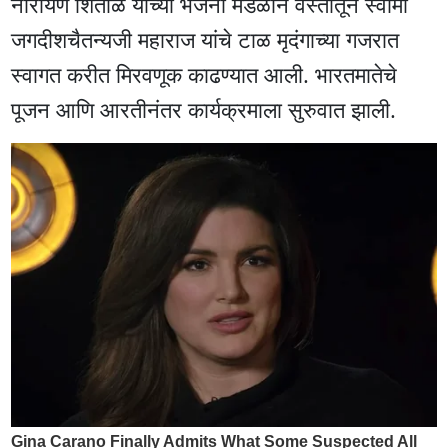
नारायण शितोळे यांच्या भजनी मंडळाने वस्तीतून स्वामी
जगदीशचैतन्यजी महाराज यांचे टाळ मृदंगाच्या गजरात
स्वागत करीत मिरवणूक काढण्यात आली. भारतमातेचे
पूजन आणि आरतीनंतर कार्यक्रमाला सुरुवात झाली.