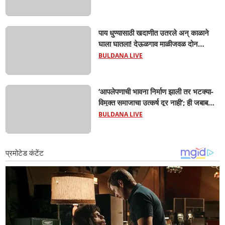
पाय धुण्यासाठी खदाणीत उतरले अन् काळाने
घाला घातला! देऊळगाव माळीजवळ दोन
चिमुकल्यांचा बुडून दुर्दैवी मृत्यू; कोराडी प्रकल्प
BULDANA LIVE
परिसरात शोककळा
‘आपलेपणाची भावना निर्माण झाली तर भटक्या-
विमुक्त समाजाचा उत्कर्ष दूर नाही’; ही जबाबदारी
केवळ सरकारची नाही,आपल्या सर्वांची !
BULDANA LIVE
सरसंघचालक मोहनजी भागवत यांचे प्रतिपादन!