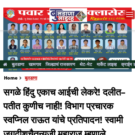
बुलडाणा
खामगाव
जिल्ह्याचं राजकारण
थेट-भेट
मार्केट लाइव्ह
क्राईम 
Home
बुलडाणा
सगळे हिंदु एकाच आईची लेकरे! दलीत–
पतीत कुणीच नाही! विभाग प्रचारक
स्वप्निल राऊत यांचे प्रतिपादन! स्वामी
जगदीशचैतन्यजी महाराज म्हणाले,