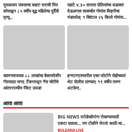
मुसळधार पावसाचा कहर! घराची भिंत
पहाटे ४.३० वाजता पोलिसांचा धडाका!
कोसळून ८५ वर्षीय वृद्ध महिलेचा दुर्दैवी
देऊळगाव साकर्षात गोमांस विक्रीचा
मृत्यू...
भंडाफोड; १ क्विंटल २६ किलो गोमांस
जप्त, दोघे गजाआड
खामगावजवळ ८८ लाखांचा बेकायदेशीर
इन्स्टाग्रामवरील एका फोटोने पोहोचवलं
गॅससाठा जप्त; टँकरमधून गॅस चोरीचे
थेट पोलीस ठाण्यात; १९ वर्षीय तरुण
आंतरराज्यीय रॅकेट उघड!
अटकेत..
आता आता
BIG NEWS दरोडेखोरांना रोखण्यासाठी
एकटा धावला… पण टोळीने घेरलं! काठी-चाकूचे
सपासप वार; ५२ वर्षीय शेतकऱ्याचा दुर्दैवी अंत!
BULDANA LIVE