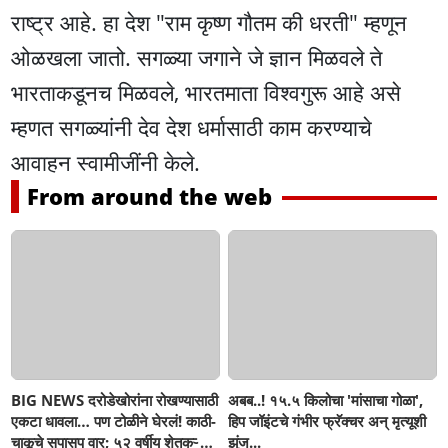
राष्ट्र आहे. हा देश "राम कृष्ण गौतम की धरती" म्हणून
ओळखला जातो. सगळ्या जगाने जे ज्ञान मिळवले ते
भारताकडूनच मिळवले, भारतमाता विश्वगुरू आहे असे
म्हणत सगळ्यांनी देव देश धर्मासाठी काम करण्याचे
आवाहन स्वामीजींनी केले.
From around the web
BIG NEWS दरोडेखोरांना रोखण्यासाठी
अबब..! १५.५ किलोचा 'मांसाचा गोळा',
एकटा धावला… पण टोळीने घेरलं! काठी-
हिप जॉइंटचे गंभीर फ्रॅक्चर अन् मृत्यूशी
चाकूचे सपासप वार; ५२ वर्षीय शेतकऱ्याचा
झुंज...