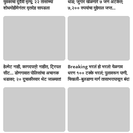
युवकाचा दुर्दैवी मृत्यू; २२ तासांच्या
धाड; जुगार खेळणारे ७ जण अटकेत;
शोधमोहीमेनंतर मृतदेह सापडला
७,२०० रुपयांचा मुद्देमाल जप्त...
हेल्मेट नाही, कागदपत्रे नाहीत, ट्रिपल
Breaking भरलं हो भरलं! येळगाव
सीट... डोणगावात पोलिसांचा अचानक
धरण १०० टक्के भरलं; पुलावरून पाणी,
धडाका; २० दुचाकीस्वार थेट जाळ्यात!
चिखली–बुलडाणा मार्ग तासाभरापासून बंद!