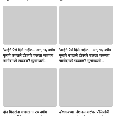
दुर्दैवी अंत!
'आईने पैसे दिले नाहीत... अन् १६ वर्षीय
'आईने पैसे दिले नाहीत... अन् १६ वर्षीय
मुलाने उचलले टोकाचे पाऊल! जळगाव
मुलाने उचलले टोकाचे पाऊल! जळगाव
जामोदमध्ये खळबळ'! मुलांमधली
जामोदमध्ये खळबळ'! मुलांमधली
सहनशीलता संपली काय?
सहनशीलता संपली काय?
दोन मित्रांना वाचवताना २० वर्षीय
डोणगावच्या 'नॅशनल बार'वर पोलिसांची