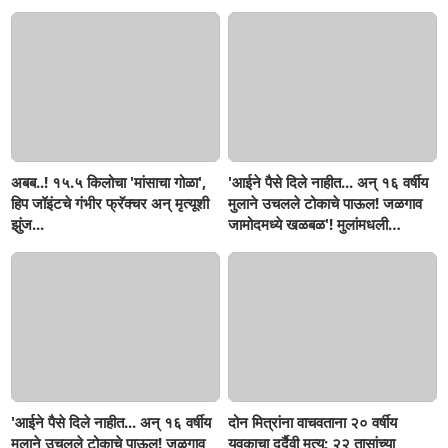
अबब..! १५.५ किलोचा 'मांसाचा गोळा',
'आईने पैसे दिले नाहीत... अन् १६ वर्षीय
हिप जॉइंटचे गंभीर फ्रॅक्चर अन् मृत्यूशी
मुलाने उचलले टोकाचे पाऊल! जळगाव
झुंज...
जामोदमध्ये खळबळ'! मुलांमधली
सहनशीलता संपली काय?
'आईने पैसे दिले नाहीत... अन् १६ वर्षीय
दोन मित्रांना वाचवताना २० वर्षीय
मुलाने उचलले टोकाचे पाऊल! जळगाव
युवकाचा दुर्दैवी मृत्यू; २२ तासांच्या