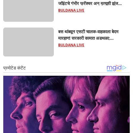
जॉइंटचे गंभीर फ्रॅक्चर अन् मृत्यूशी झुंज...
BULDANA LIVE
बस थांबवून एसटी चालक-वाहकाला बेदम
मारहाण! सरकारी कामात अडथळा;
प्रवाशांसमोर धिंगाणा घालणाऱ्या तिघांविरुद्ध
BULDANA LIVE
गुन्हा! 'हॉर्न का वाजवला?' या क्षुल्लक
कारणावरून संतापजनक प्रकार;