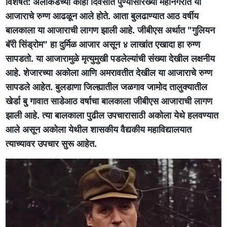
विशेषत: अलीकडच्या काही दिवसांत पुण्यासारख्या महानगरात या
आजाराचे रुग्ण आढळून आले होते. आता बुलढाण्यात आठ वर्षीय
बालकाला या आजाराची लागण झाली आहे. जीबीएस अर्थात "गुलियन
बॅरी सिंड्रोम" हा दुर्मिळ आजार असून ४ लाखांत एखादा हा रुग्ण
सापडतो. या आजारामुळे मृत्युमुखी पडलेल्यांची संख्या देखील लक्षनीय
आहे. शेजारच्या अकोला आणि अमरावतीत देखील या आजाराचे रुग्ण
सापडले आहेत. बुलडाणा जिल्ह्यातील जळगाव जामोद तालुक्यातील
खेर्डा बु गावात साडेआठ वर्षाचा बालकाला जीबीएस आजाराची लागण
झाली आहे. त्या बालकाला पुढील उपचारासाठी अकोला येथे हलवण्यात
आले असून अकोला येथील शासकीय वैद्यकीय महाविद्यालयात
त्याच्यावर उपचार सुरू आहेत.