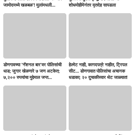
जामोदमध्ये खळबळ'! मुलांमधली
शोधमोहीमेनंतर मृतदेह सापडला
सहनशीलता संपली काय?
डोणगावच्या 'नॅशनल बार'वर पोलिसांची
हेल्मेट नाही, कागदपत्रे नाहीत, ट्रिपल
धाड; जुगार खेळणारे ७ जण अटकेत;
सीट... डोणगावात पोलिसांचा अचानक
७,२०० रुपयांचा मुद्देमाल जप्त...
धडाका; २० दुचाकीस्वार थेट जाळ्यात!