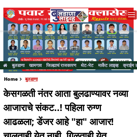
बुलडाणा
खामगाव
जिल्ह्याचं राजकारण
थेट-भेट
मार्केट लाइव्ह
क्राईम 
Home
बुलडाणा
केसगळती नंतर आता बुलढाण्यावर नव्या
आजाराचे संकट..! पहिला रुग्ण
आढळला; डेंजर आहे "हा" आजार!
चालताही येत नाही, गिळताही येत