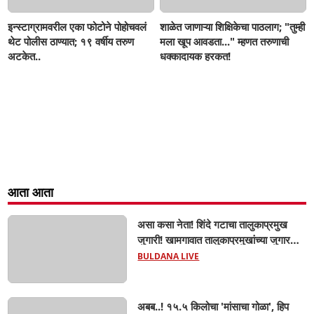
इन्स्टाग्रामवरील एका फोटोने पोहोचवलं
शाळेत जाणाऱ्या शिक्षिकेचा पाठलाग; "तुम्ही
थेट पोलीस ठाण्यात; १९ वर्षीय तरुण
मला खूप आवडता..." म्हणत तरुणाची
अटकेत..
धक्कादायक हरकत!
आता आता
असा कसा नेता! शिंदे गटाचा तालुकाप्रमुख
जुगारी! खामगावात तालुकाप्रमुखांच्या जुगार
अड्ड्यावर डीवायएसपी पथकाची धाड.. अंधारात
BULDANA LIVE
पळून गेला तालुकाप्रमुख; पण ६ जणांना
साडेआठ लाखांच्या मुद्देमालासह पकडले.....
अबब..! १५.५ किलोचा 'मांसाचा गोळा', हिप