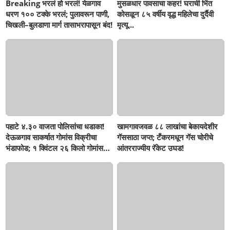
Breaking भरलं हो भरलं! येळगाव
मुसळधार पावसाचा कहर! घराची भिंत
धरण १०० टक्के भरलं; पुलावरून पाणी,
कोसळून ८५ वर्षीय वृद्ध महिलेचा दुर्दैवी
चिखली–बुलडाणा मार्ग तासाभरापासून बंद!
मृत्यू...
पहाटे ४.३० वाजता पोलिसांचा धडाका!
खामगावजवळ ८८ लाखांचा बेकायदेशीर
देऊळगाव साकर्षात गोमांस विक्रीचा
गॅससाठा जप्त; टँकरमधून गॅस चोरीचे
भंडाफोड; १ क्विंटल २६ किलो गोमांस
आंतरराज्यीय रॅकेट उघड!
जप्त, दोघे गजाआड