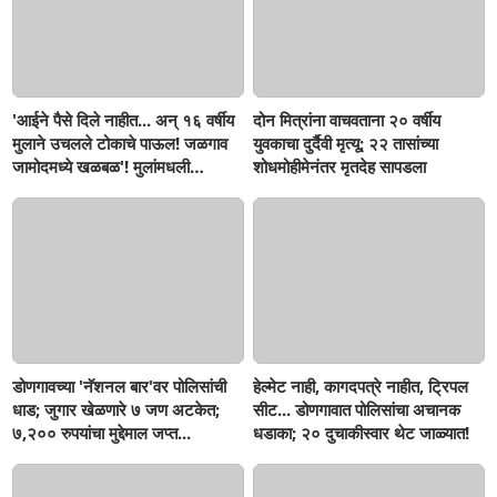
'आईने पैसे दिले नाहीत... अन् १६ वर्षीय
दोन मित्रांना वाचवताना २० वर्षीय
मुलाने उचलले टोकाचे पाऊल! जळगाव
युवकाचा दुर्दैवी मृत्यू; २२ तासांच्या
जामोदमध्ये खळबळ'! मुलांमधली
शोधमोहीमेनंतर मृतदेह सापडला
सहनशीलता संपली काय?
डोणगावच्या 'नॅशनल बार'वर पोलिसांची
हेल्मेट नाही, कागदपत्रे नाहीत, ट्रिपल
धाड; जुगार खेळणारे ७ जण अटकेत;
सीट... डोणगावात पोलिसांचा अचानक
७,२०० रुपयांचा मुद्देमाल जप्त...
धडाका; २० दुचाकीस्वार थेट जाळ्यात!