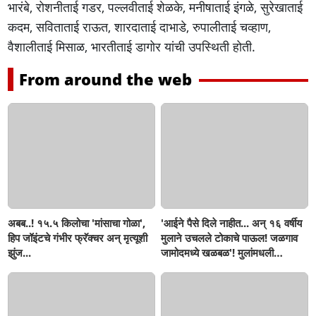
भारंबे, रोशनीताई गडर, पल्लवीताई शेळके, मनीषाताई इंगळे, सुरेखाताई
कदम, सविताताई राऊत, शारदाताई दाभाडे, रुपालीताई चव्हाण,
वैशालीताई मिसाळ, भारतीताई डागोर यांची उपस्थिती होती.
From around the web
अबब..! १५.५ किलोचा 'मांसाचा गोळा',
'आईने पैसे दिले नाहीत... अन् १६ वर्षीय
हिप जॉइंटचे गंभीर फ्रॅक्चर अन् मृत्यूशी
मुलाने उचलले टोकाचे पाऊल! जळगाव
झुंज...
जामोदमध्ये खळबळ'! मुलांमधली
सहनशीलता संपली काय?