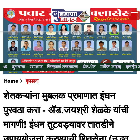
बुलडाणा
खामगाव
जिल्ह्याचं राजकारण
थेट-भेट
मार्केट लाइव्ह
क्राईम 
Home
बुलडाणा
शेतकऱ्यांना मुबलक प्रमाणात इंधन
पुरवठा करा - ॲड.जयश्री शेळके यांची
मागणी! इंधन तुटवड्यावर तातडीने
उपाययोजना करण्याची शिवसेना (उद्धव