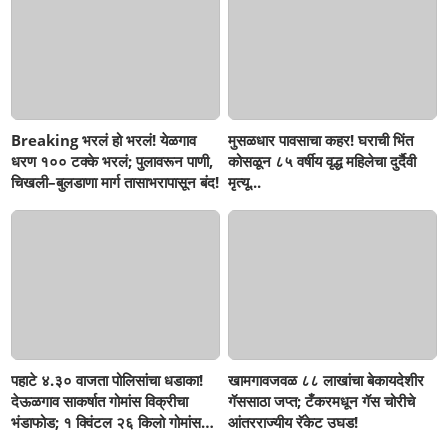
Breaking भरलं हो भरलं! येळगाव
मुसळधार पावसाचा कहर! घराची भिंत
धरण १०० टक्के भरलं; पुलावरून पाणी,
कोसळून ८५ वर्षीय वृद्ध महिलेचा दुर्दैवी
चिखली–बुलडाणा मार्ग तासाभरापासून बंद!
मृत्यू...
पहाटे ४.३० वाजता पोलिसांचा धडाका!
खामगावजवळ ८८ लाखांचा बेकायदेशीर
देऊळगाव साकर्षात गोमांस विक्रीचा
गॅससाठा जप्त; टँकरमधून गॅस चोरीचे
भंडाफोड; १ क्विंटल २६ किलो गोमांस
आंतरराज्यीय रॅकेट उघड!
जप्त, दोघे गजाआड