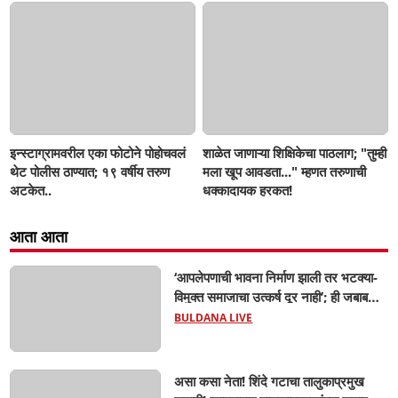
इन्स्टाग्रामवरील एका फोटोने पोहोचवलं
शाळेत जाणाऱ्या शिक्षिकेचा पाठलाग; "तुम्ही
थेट पोलीस ठाण्यात; १९ वर्षीय तरुण
मला खूप आवडता..." म्हणत तरुणाची
अटकेत..
धक्कादायक हरकत!
आता आता
‘आपलेपणाची भावना निर्माण झाली तर भटक्या-
विमुक्त समाजाचा उत्कर्ष दूर नाही’; ही जबाबदारी
केवळ सरकारची नाही,आपल्या सर्वांची !
BULDANA LIVE
सरसंघचालक मोहनजी भागवत यांचे प्रतिपादन!
असा कसा नेता! शिंदे गटाचा तालुकाप्रमुख