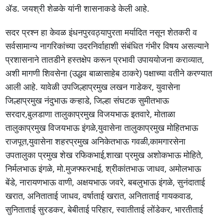
ॲड. जयश्री शेळके यांनी शासनाकडे केली आहे.
सदर प्रश्न हा केवळ इंधनपुरवठ्यापुरता मर्यादित नसून शेतकरी व
सर्वसामान्य नागरिकांच्या उदरनिर्वाहाशी संबंधित गंभीर विषय असल्याने
प्रशासनाने तातडीने हस्तक्षेप करून प्रभावी उपाययोजना कराव्यात,
अशी मागणी शिवसेना (उद्धव बाळासाहेब ठाकरे) पक्षाच्या वतीने करण्यात
आली आहे. यावेळी उपजिल्हाप्रमुख लखन गाडेकर, युवासेना
जिल्हाप्रमुख नंदुभाऊ कऱ्हाडे, जिल्हा संघटक सुमीतभाऊ
सरदार,बुलडाणा तालुकाप्रमुख विजयभाऊ इतवारे, मोताळा
तालुकाप्रमुख विजयभाऊ इंगळे,युवासेना तालुकाप्रमुख मोहितभाऊ
राजपूत,युवासेना शहरप्रमुख अनिकेतभाऊ गवळी,कामगारसेना
उपतालुका प्रमुख शेख रफिकभाई,शाखा प्रमुख अशोकभाऊ मोहिते,
निर्मलभाऊ इंगळे, मो.मुजफ्फरभाई, श्रीकांतभाऊ जाधव, अमोलभाऊ
बेंडे, नारायणभाऊ वाणी, अक्षयभाऊ जवरे, बबलुभाऊ इंगळे, सुनंदाताई
खरात, अनिताताई जाधव, वर्षाताई खरात, अनिताताई गायकवाड,
सुनिताताई सुरडकर, बेबीताई परिहार, स्वातीताई लोंडेकर, भारतीताई