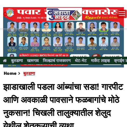
बुलडाणा
खामगाव
जिल्ह्याचं राजकारण
थेट-भेट
मार्केट लाइव्ह
क्राईम 
Home
बुलडाणा
झाडाखाली पडला आंब्यांचा सडा! गारपीट
आणि अवकाळी पावसाने फळबागांचे मोठे
नुकसान! चिखली तालुक्यातील शेलुद
येथील शेतकऱ्याची व्यथा..