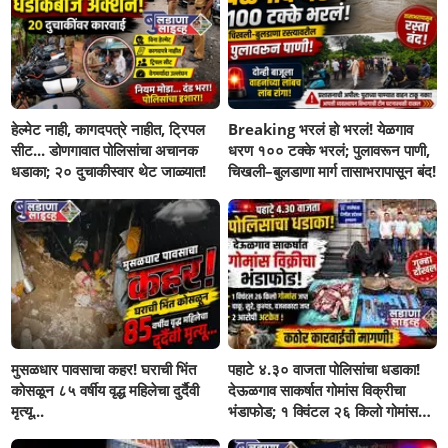
हेल्मेट नाही, कागदपत्रे नाहीत, ट्रिपल
Breaking भरलं हो भरलं! येळगाव
सीट... डोणगावात पोलिसांचा अचानक
धरण १०० टक्के भरलं; पुलावरून पाणी,
धडाका; २० दुचाकीस्वार थेट जाळ्यात!
चिखली–बुलडाणा मार्ग तासाभरापासून बंद!
मुसळधार पावसाचा कहर! घराची भिंत
पहाटे ४.३० वाजता पोलिसांचा धडाका!
कोसळून ८५ वर्षीय वृद्ध महिलेचा दुर्दैवी
देऊळगाव साकर्षात गोमांस विक्रीचा
मृत्यू...
भंडाफोड; १ क्विंटल २६ किलो गोमांस
जप्त, दोघे गजाआड