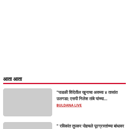
आता आता
"पाडळी शिंदेतील खुनाचा अवघ्या ४ तासांत
उलगडा; एसपी निलेश तांबे यांच्या
मार्गदर्शनाखाली ठाणेदार रुपेश शक्करगेंची
BULDANA LIVE
दमदार कामगिरी!
" रविकांत तुपकर पोहचले पूरग्रस्तांच्या बांधावर