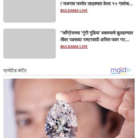
! जळगाव जामोद तालुक्यात केला १५ गावांचा
दौरा,महसूल यंत्रणेला खडसावले; 'नुकसान
BULDANA LIVE
कमी दाखवण्याचे आदेश कुणाचे?
"काँग्रेसच्या 'गुंगी गुडिया' वक्तव्याचे बुलढाण्यात
तीव्र पडसाद! राष्ट्रवादी अजित पवार गट
रस्त्यावर; 'जाहीर माफी मागा', अन्यथा हर्षवर्धन
BULDANA LIVE
सपकाळांना चोप देऊ! संगम चौकात जोरदार
घोषणाबाजी"