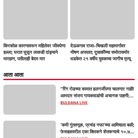
किरकोळ कारणावरून महिलेवर जीवघेणा
देऊळगाव राजा–चिखली महामार्गावर
हल्ला; घरात घुसून लाकडी दांड्याने
भीषण अपघात; दुचाकींच्या समोरासमोर
मारहाण, पतीलाही बेदम मार
धडकेत २१ वर्षीय युवकाचा जागीच मृत्यू
आता आता
"रिंग रोडच्या कामात हलगर्जीपणा चालणार नाही!
आमदार संजय गायकवाडांची अचानक पाहणी;
कंत्राटदारांना कडक इशारा, गुणवत्तेशी तडजोड
BULDANA LIVE
केली तर होणार कारवाई"
'कमी गुंतवणूक, प्रचंड नफा'च्या आमिषाला बळी;
फेसबुकवरील एका क्लिकने शेतकऱ्याचे १०.७१