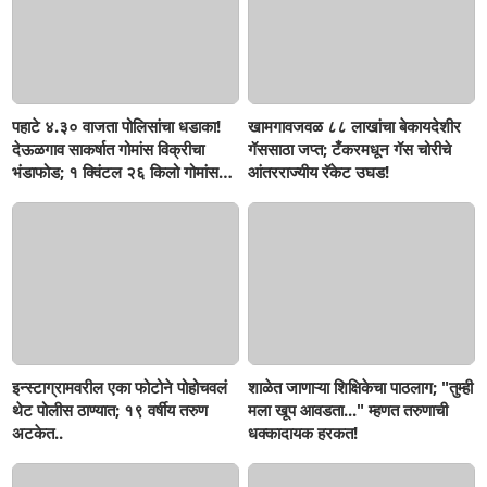
पहाटे ४.३० वाजता पोलिसांचा धडाका!
खामगावजवळ ८८ लाखांचा बेकायदेशीर
देऊळगाव साकर्षात गोमांस विक्रीचा
गॅससाठा जप्त; टँकरमधून गॅस चोरीचे
भंडाफोड; १ क्विंटल २६ किलो गोमांस
आंतरराज्यीय रॅकेट उघड!
जप्त, दोघे गजाआड
इन्स्टाग्रामवरील एका फोटोने पोहोचवलं
शाळेत जाणाऱ्या शिक्षिकेचा पाठलाग; "तुम्ही
थेट पोलीस ठाण्यात; १९ वर्षीय तरुण
मला खूप आवडता..." म्हणत तरुणाची
अटकेत..
धक्कादायक हरकत!