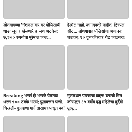
डोणगावच्या 'नॅशनल बार'वर पोलिसांची
हेल्मेट नाही, कागदपत्रे नाहीत, ट्रिपल
धाड; जुगार खेळणारे ७ जण अटकेत;
सीट... डोणगावात पोलिसांचा अचानक
७,२०० रुपयांचा मुद्देमाल जप्त...
धडाका; २० दुचाकीस्वार थेट जाळ्यात!
Breaking भरलं हो भरलं! येळगाव
मुसळधार पावसाचा कहर! घराची भिंत
धरण १०० टक्के भरलं; पुलावरून पाणी,
कोसळून ८५ वर्षीय वृद्ध महिलेचा दुर्दैवी
चिखली–बुलडाणा मार्ग तासाभरापासून बंद!
मृत्यू...