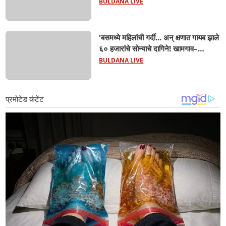
लाख रुपये गायब! बुलढाण्यात सायबर
BULDANA LIVE
फसवणुकीचा मोठा धक्का'
'बसमध्ये महिलांची गर्दी... अन् क्षणात गायब झाले
६० हजारांचे सोन्याचे दागिने! खामगाव–
मलकापूर एसटी प्रवासात महिलेचा धक्कादायक
BULDANA LIVE
अनुभव'