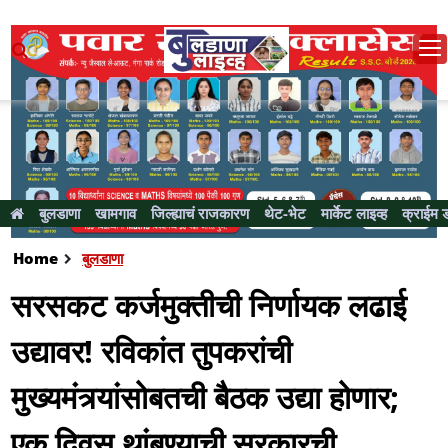
बुलडाणा
खामगाव
जिल्ह्याचं राजकारण
थेट-भेट
मार्केट लाइव्ह
क्राईम 
Home
बुलडाणा
सरसकट कर्जमुक्तीची निर्णायक लढाई
उद्यावर! रविकांत तुपकरांची
मुख्यमंत्र्यांसोबतची बैठक उद्या होणार;
एक दिवस थांबण्याची सरकारची