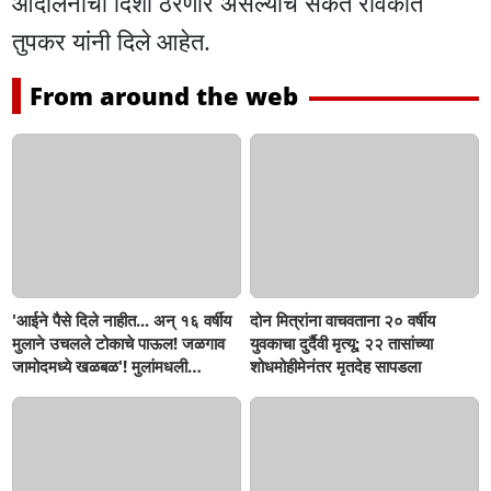
आंदोलनाची दिशा ठरणार असल्याचे संकेत रविकांत
तुपकर यांनी दिले आहेत.
From around the web
'आईने पैसे दिले नाहीत... अन् १६ वर्षीय
दोन मित्रांना वाचवताना २० वर्षीय
मुलाने उचलले टोकाचे पाऊल! जळगाव
युवकाचा दुर्दैवी मृत्यू; २२ तासांच्या
जामोदमध्ये खळबळ'! मुलांमधली
शोधमोहीमेनंतर मृतदेह सापडला
सहनशीलता संपली काय?