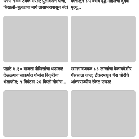
धरण १०० टक्के भरलं; पुलावरून पाणी,
कोसळून ८५ वर्षीय वृद्ध महिलेचा दुर्दैवी
चिखली–बुलडाणा मार्ग तासाभरापासून बंद!
मृत्यू...
पहाटे ४.३० वाजता पोलिसांचा धडाका!
खामगावजवळ ८८ लाखांचा बेकायदेशीर
देऊळगाव साकर्षात गोमांस विक्रीचा
गॅससाठा जप्त; टँकरमधून गॅस चोरीचे
भंडाफोड; १ क्विंटल २६ किलो गोमांस
आंतरराज्यीय रॅकेट उघड!
जप्त, दोघे गजाआड