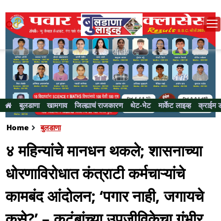
बुलडाणा
खामगाव
जिल्ह्याचं राजकारण
थेट-भेट
मार्केट लाइव्ह
क्राईम 
Home
बुलडाणा
४ महिन्यांचे मानधन थकले; शासनाच्या
धोरणाविरोधात कंत्राटी कर्मचाऱ्यांचे
कामबंद आंदोलन; ‘पगार नाही, जगायचे
कसे?’ – कुटुंबांच्या उपजीविकेचा गंभीर