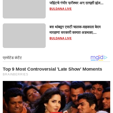
जॉइंटचे गंभीर फ्रॅक्चर अन् मृत्यूशी झुंज...
BULDANA LIVE
बस थांबवून एसटी चालक-वाहकाला बेदम
मारहाण! सरकारी कामात अडथळा;
प्रवाशांसमोर धिंगाणा घालणाऱ्या तिघांविरुद्ध
BULDANA LIVE
गुन्हा! 'हॉर्न का वाजवला?' या क्षुल्लक
कारणावरून संतापजनक प्रकार;