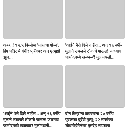
अबब..! १५.५ किलोचा 'मांसाचा गोळा',
'आईने पैसे दिले नाहीत... अन् १६ वर्षीय
हिप जॉइंटचे गंभीर फ्रॅक्चर अन् मृत्यूशी
मुलाने उचलले टोकाचे पाऊल! जळगाव
झुंज...
जामोदमध्ये खळबळ'! मुलांमधली
सहनशीलता संपली काय?
'आईने पैसे दिले नाहीत... अन् १६ वर्षीय
दोन मित्रांना वाचवताना २० वर्षीय
मुलाने उचलले टोकाचे पाऊल! जळगाव
युवकाचा दुर्दैवी मृत्यू; २२ तासांच्या
जामोदमध्ये खळबळ'! मुलांमधली
शोधमोहीमेनंतर मृतदेह सापडला