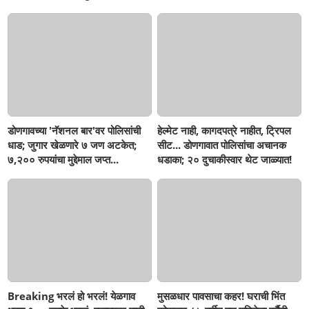
सहनशीलता संपली काय?
डोणगावच्या 'नॅशनल बार'वर पोलिसांची
हेल्मेट नाही, कागदपत्रे नाहीत, ट्रिपल
धाड; जुगार खेळणारे ७ जण अटकेत;
सीट... डोणगावात पोलिसांचा अचानक
७,२०० रुपयांचा मुद्देमाल जप्त...
धडाका; २० दुचाकीस्वार थेट जाळ्यात!
Breaking भरलं हो भरलं! येळगाव
मुसळधार पावसाचा कहर! घराची भिंत