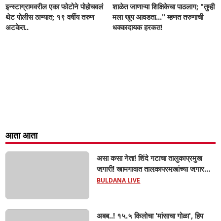
इन्स्टाग्रामवरील एका फोटोने पोहोचवलं
शाळेत जाणाऱ्या शिक्षिकेचा पाठलाग; "तुम्ही
थेट पोलीस ठाण्यात; १९ वर्षीय तरुण
मला खूप आवडता..." म्हणत तरुणाची
अटकेत..
धक्कादायक हरकत!
आता आता
असा कसा नेता! शिंदे गटाचा तालुकाप्रमुख
जुगारी! खामगावात तालुकाप्रमुखांच्या जुगार
अड्ड्यावर डीवायएसपी पथकाची धाड.. अंधारात
BULDANA LIVE
पळून गेला तालुकाप्रमुख; पण ६ जणांना
साडेआठ लाखांच्या मुद्देमालासह पकडले.....
अबब..! १५.५ किलोचा 'मांसाचा गोळा', हिप