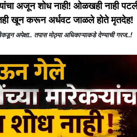
रेकऱ्यांचा अजून शोध नाही! ओळखही नाही पटली
ही खून करून अर्धवट जाळले होते मृतदेह!
ेकडून अपेक्षा.. तपास मोठ्या अधिकाऱ्याकडे देण्याची गरज..!