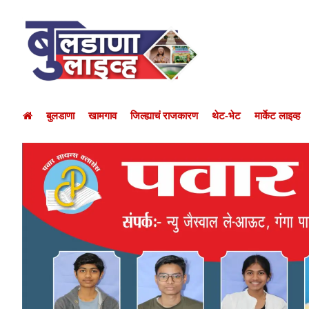
बुलडाणा
खामगाव
जिल्ह्याचं राजकारण
थेट-भेट
मार्केट लाइव्ह