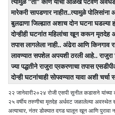
त्यामुळे "ती" कोण याची ओळख पटवणे अवघड जा
मारेकरी सापडणार नाहीत..त्यामुळे पोलिसां
बुलढाणा जिल्ह्यात अशाच दोन घटना घडल्या होत्
दोन्हीही घटनांत महिलांचा खून करून मृतदेह अ
तपास लागलेला नाही.. अंढेरा आणि किनगाव रा
लावण्यात सपशेल अपयशी ठरली आहे.. राजुरा घट
ज्या पद्धतीने राजुरा प्रकरणाचा तपास एसडीप
दोन्ही घटनांचाही सोपवण्यात यावा अशी चर्चा 
२२ जानेवारी२०२४ रोजी एसपी सुनील कडासने यांच्या का
२५ वर्षीय तरुणीचा मृतदेह अर्धवट जळालेल्या अवस्थेत स
अत्याचार, नंतर डोक्यात दगड घालून खून आणि पुरावा नष