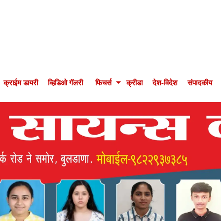
क्राईम डायरी
व्हिडिओ गॅलरी
फिचर्स
क्रीडा
देश-विदेश
संपादकीय