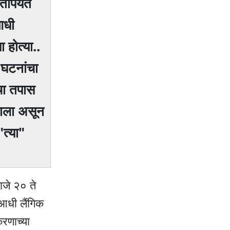
ोपर्यंत
आधी
 होत्या..
 घटनांचा
चा तपास
ळाला असून
त्या"
ाजे २० ते
.आधी लैंगिक
रणाच्या