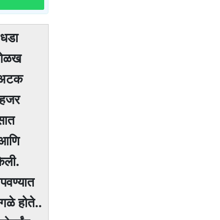
"धडा
ी ओळख
ा अटक
 हजर
सात
 आणि
ेली.
पवण्यात
ळे होते..