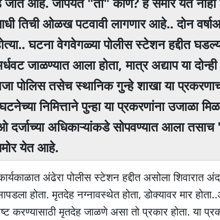
ते आहे. जोपर्यंत "ती" कोण? हे समोर येत नाही त
ना आधी तिची ओळख पटवावी लागणार आहे.. दोन वर्षा
या.. घटना वेगवेगळ्या पोलीस स्टेशन हद्दीत घडल्या
र्धवट जाळण्यात आला होता, मात्र अद्याप या दोन्ही
जा पोलिस तसेच स्थानिक गुन्हे शाखा या प्रकरणा
नेच्या निमित्ताने पुन्हा या प्रकरणांना उजाळा मि
ीओ दर्जाच्या अधिकाऱ्यांकडे सोपवण्यात आला तसाच "
समोर येत आहे.
र्यकाळात अंढेरा पोलीस स्टेशन हद्दीत असोला शिवारात अंद
ापडला होता. मृतदेह नग्नावस्थेत होता, डोक्यावर मार होता.
्ट करण्यासाठी मृतदेह जाळणे असा तो प्रकार होता. या प्रक