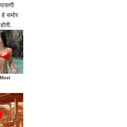
तपासणी
 हे समोर
होती.