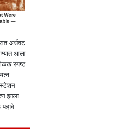
रात अर्धवट
ाळण्यात आला
 ओळख स्पष्ट
यत्न
स्टेशन
त्न झाला
 पहावे