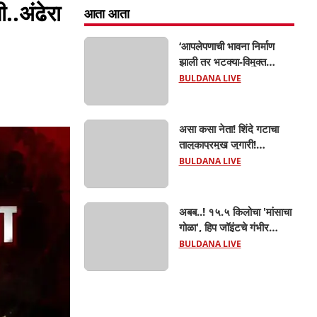
..अंढेरा
आता आता
‘आपलेपणाची भावना निर्माण
झाली तर भटक्या-विमुक्त
समाजाचा उत्कर्ष दूर नाही’; ही
BULDANA LIVE
जबाबदारी केवळ सरकारची
नाही,आपल्या सर्वांची !
सरसंघचालक मोहनजी भागवत
असा कसा नेता! शिंदे गटाचा
यांचे प्रतिपादन!
तालुकाप्रमुख जुगारी!
खामगावात तालुकाप्रमुखांच्या
BULDANA LIVE
जुगार अड्ड्यावर डीवायएसपी
पथकाची धाड.. अंधारात पळून
गेला तालुकाप्रमुख; पण ६
अबब..! १५.५ किलोचा 'मांसाचा
जणांना साडेआठ लाखांच्या
गोळा', हिप जॉइंटचे गंभीर
मुद्देमालासह पकडले.....
फ्रॅक्चर अन् मृत्यूशी झुंज...
BULDANA LIVE