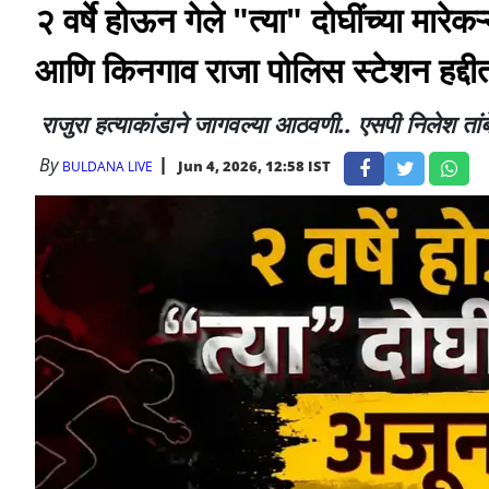
२ वर्षे होऊन गेले "त्या" दोघींच्या मा
आणि किनगाव राजा पोलिस स्टेशन हद्दीत
राजुरा हत्याकांडाने जागवल्या आठवणी.. एसपी निलेश तांब
By
Jun 4, 2026, 12:58 IST
BULDANA LIVE